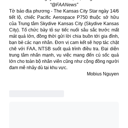
“@FAANews”
Tờ báo địa phương - The Kansas City Star ngày 14/6
tiết lộ, chiếc Pacific Aerospace P750 thuộc sở hữu
của Trung tâm Skydive Kansas City (Skydive Kansas
City). Tổ chức bày tỏ sự tiếc nuối sâu sắc trước mất
mát quá lớn, đồng thời gửi lời chia buồn tới gia đình,
bạn bè các nạn nhân. Đơn vị cam kết sẽ hợp tác chặt
chẽ với
FAA
, NTSB suốt quá trình điều tra. Đại diện
trung tâm nhấn mạnh, vụ việc mang đến cú sốc quá
lớn cho toàn bộ nhân viên cũng như cộng đồng người
đam mê nhảy dù tại khu vực.
Mobius Nguyen