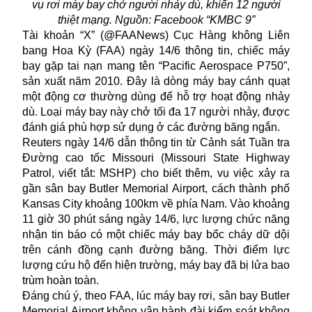
vụ rơi máy bay chở người nhảy dù, khiến 12 người
thiệt mạng. Nguồn: Facebook “KMBC 9”
Tài khoản “X” (@FAANews) Cục Hàng không Liên
bang Hoa Kỳ (FAA) ngày 14/6 thông tin, chiếc máy
bay gặp tai nạn mang tên “Pacific Aerospace P750”,
sản xuất năm 2010. Đây là dòng máy bay cánh quạt
một động cơ thường dùng để hỗ trợ hoạt động nhảy
dù. Loại máy bay này chở tối đa 17 người nhảy, được
đánh giá phù hợp sử dụng ở các đường băng ngắn.
Reuters ngày 14/6 dẫn thông tin từ Cảnh sát Tuần tra
Đường cao tốc Missouri (Missouri State Highway
Patrol, viết tắt: MSHP) cho biết thêm, vụ việc xảy ra
gần sân bay Butler Memorial Airport, cách thành phố
Kansas City khoảng 100km về phía Nam. Vào khoảng
11 giờ 30 phút sáng ngày 14/6, lực lượng chức năng
nhận tin báo có một chiếc máy bay bốc cháy dữ dội
trên cánh đồng cạnh đường băng. Thời điểm lực
lượng cứu hộ đến hiện trường, máy bay đã bị lửa bao
trùm hoàn toàn.
Đáng chú ý, theo FAA, lúc máy bay rơi, sân bay Butler
Memorial Airport không vận hành đài kiểm soát không