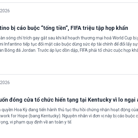
/2026
ino bị cáo buộc “tống tiền”, FIFA triệu tập họp khẩn
làn sóng chỉ trích gay gắt sau khi kế hoạch thương mại hoá World Cup bị
ni Infantino tiếp tục đối mặt cáo buộc dùng sức ép tài chính để đổi lấy s
oàn Bóng đá Jordan. Trước áp lực dồn dập, FIFA phải tổ chức cuộc họp kh
/2026
ốn đóng cửa tổ chức hiến tạng tại Kentucky vì lo ngại 
h quyền Hoa Kỳ đang tiến hành thủ tục thu hồi chứng nhận hoạt động của
twork for Hope (bang Kentucky). Nguyên nhân vì đơn vị này bị cáo buộc c
ọng, vi phạm quy định về an toàn y tế.