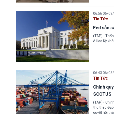
06:56 06/08
Tin Tức
Fed sẵn s
(TAP) - Thống
ở Hoa Kỳ khôn
06:43 06/08
Tin Tức
Chính quy
SCOTUS
(TAP) - Chín
thu theo Đạo
quyết hồi thá