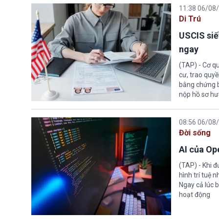
11:38 06/08
Di Trú
USCIS siế
ngay
(TAP) - Cơ qu
cư, trao quy
bằng chứng bắ
nộp hồ sơ hư
08:56 06/08
Đời sống
AI của Op
(TAP) - Khi 
hình trí tuệ 
Ngay cả lúc b
hoạt động