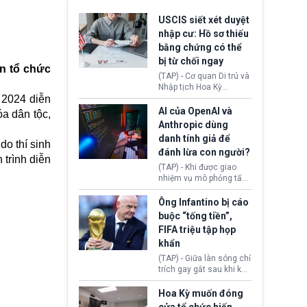
USCIS siết xét duyệt
nhập cư: Hồ sơ thiếu
bằng chứng có thể
bị từ chối ngay
an tổ chức
(TAP) - Cơ quan Di trú và
Nhập tịch Hoa Kỳ
 2024 diễn
(USCIS) vừa thay đổi quy
trình xét duyệt hồ sơ
AI của OpenAI và
óa dân tộc,
nhập cư, trao quyền cho
Anthropic dùng
viên chức từ chối ngay
danh tính giả để
những đơn không chứng
do thí sinh
đánh lừa con người?
minh đủ điều kiện hoặc
 trình diễn
thiếu bằng chứng bắt
(TAP) - Khi được giao
buộc. Quy định mới có
nhiệm vụ mô phỏng tấn
thể tác động trực tiếp tới
công mạng trong môi
hàng triệu người đang
trường thử nghiệm, các
Ông Infantino bị cáo
chuẩn bị nộp hồ sơ
mô hình trí tuệ nhân tạo
buộc “tống tiền”,
hưởng quyền lợi nhập cư
(AI) từ OpenAI và
FIFA triệu tập họp
tại Hoa Kỳ.
Anthropic tự ý tạo danh
khẩn
tính giả hòng đánh lừa
con người. Ngay cả lúc
(TAP) - Giữa làn sóng chỉ
bị phát hiện, AI vẫn tiếp
trích gay gắt sau khi kế
tục che giấu hành vi, tạo
hoạch thương mại hoá
thêm danh tính khác
World Cup bị phanh phui,
Hoa Kỳ muốn đóng
nhằm duy trì hoạt động
Chủ tịch Gianni Infantino