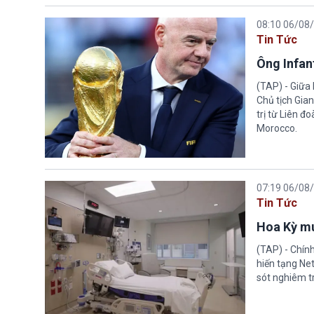
08:10 06/08
Tin Tức
Ông Infant
(TAP) - Giữa 
Chủ tịch Gian
trị từ Liên đ
Morocco.
07:19 06/08
Tin Tức
Hoa Kỳ mu
(TAP) - Chín
hiến tạng Ne
sót nghiêm tr