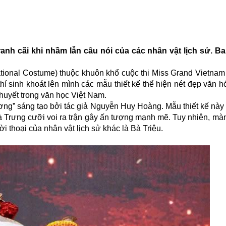
ranh cãi khi nhầm lẫn câu nói của các nhân vật lịch sử. B
ational Costume) thuộc khuôn khổ cuộc thi Miss Grand Vietnam
hí sinh khoát lên mình các mẫu thiết kế thể hiện nét đẹp văn h
thuyết trong văn học
Việt Nam
.
ơng” sáng tạo bởi tác giả Nguyễn Huy Hoàng. Mẫu thiết kế này 
à Trưng cưỡi voi ra trận gây ấn tượng mạnh mẽ. Tuy nhiên, màn
ời thoại của nhân vật lịch sử khác là Bà Triệu.