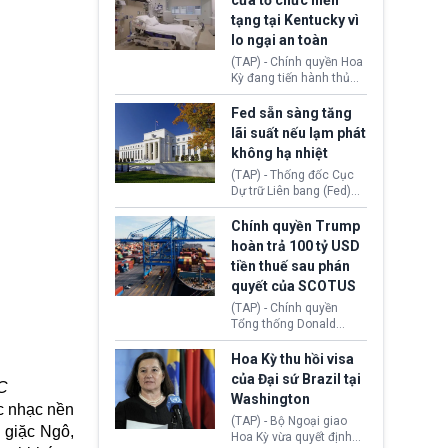
cửa tổ chức hiến
tiếp tục đối mặt cáo
tạng tại Kentucky vì
buộc dùng sức ép tài
lo ngại an toàn
chính để đổi lấy sự ủng
chính trị từ Liên đoàn
(TAP) - Chính quyền Hoa
Bóng đá Jordan. Trước
Kỳ đang tiến hành thủ
áp lực dồn dập, FIFA phải
tục thu hồi chứng nhận
tổ chức cuộc họp khẩn ở
hoạt động của tổ chức
Fed sẵn sàng tăng
Morocco.
hiến tạng Network for
lãi suất nếu lạm phát
Hope (bang Kentucky).
không hạ nhiệt
Nguyên nhân vì đơn vị
này bị cáo buộc có nhiều
(TAP) - Thống đốc Cục
sai sót nghiêm trọng, vi
Dự trữ Liên bang (Fed)
phạm quy định về an
Lisa Cook nói sẽ ủng hộ
toàn y tế.
tăng lãi suất nếu lạm
Chính quyền Trump
phát ở Hoa Kỳ không tiếp
hoàn trả 100 tỷ USD
tục giảm trong thời gian
tiền thuế sau phán
tới.
quyết của SCOTUS
(TAP) - Chính quyền
Tổng thống Donald
Trump đã hoàn trả
khoảng 100 tỷ USD thuế
Hoa Kỳ thu hồi visa
quan từng thu theo Đạo
của Đại sứ Brazil tại
TC
luật Quyền hạn Kinh tế
Washington
Khẩn cấp Quốc tế
úc nhạc nền
(IEEPA). Động thái này
(TAP) - Bộ Ngoại giao
 giặc Ngô,
diễn ra sau phán quyết
Hoa Kỳ vừa quyết định