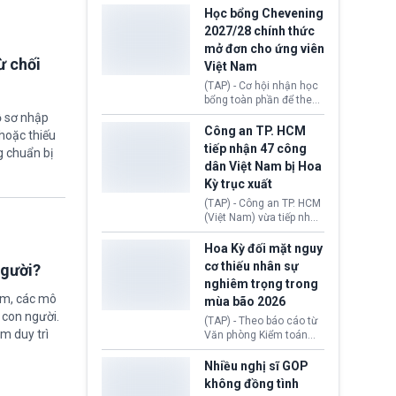
thi Thỏa thuận Rút khỏi
Iran nhằm mở lại eo biển
Học bổng Chevening
Liên minh châu Âu
Hormuz, mở đường cho
2027/28 chính thức
(Withdrawal
việc khôi phục hoạt
mở đơn cho ứng viên
Agreement).
động hàng hải. Những
ừ chối
Việt Nam
tín hiệu ngoại giao tích
cực này lập tức tác động
(TAP) - Cơ hội nhận học
đến thị trường năng
bổng toàn phần để theo
lượng, kéo giá dầu thế
học chương trình thạc sĩ
ồ sơ nhập
giới lùi sâu xuống dưới
tại Vương quốc Anh đã
Công an TP. HCM
hoặc thiếu
mức 80 USD/thùng.
chính thức quay trở lại.
tiếp nhận 47 công
g chuẩn bị
Học bổng Chevening
dân Việt Nam bị Hoa
2027/28 của Chính phủ
Kỳ trục xuất
Anh vừa mở cổng ứng
tuyển dành riêng ứng
(TAP) - Công an TP. HCM
viên Việt Nam, hỗ trợ
(Việt Nam) vừa tiếp nhận
toàn bộ chi phí học tập
47 công dân Việt Nam bị
cùng nhiều quyền lợi
Hoa Kỳ trục xuất về
Hoa Kỳ đối mặt nguy
trong suốt một năm
nước. Đây là đợt có số
cơ thiếu nhân sự
người?
học.
lượng lớn nhất từ đầu
nghiêm trọng trong
năm 2026 đến nay, phản
ệm, các mô
mùa bão 2026
ánh xu hướng gia tăng
 con người.
các trường hợp trục
(TAP) - Theo báo cáo từ
xuất.
ằm duy trì
Văn phòng Kiểm toán
Chính phủ (GAO), Cơ
quan Quản lý Khẩn cấp
Nhiều nghị sĩ GOP
Liên bang (FEMA) thuộc
không đồng tình
Bộ An ninh Nội địa Hoa