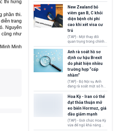
c thi hứng
hồi tháng 2 bởi Tòa án
thu hồi thị thực (visa)
Tối cao Hoa Kỳ
của bà Maria Luiza
New Zealand bỏ
(SCOTUS) khi tuyên bố,
Ribeiro Viotti - Đại sứ
viêm gan B, C khỏi
g phần thi.
việc áp thuế diện rộng là
Brazil tại Washington.
diện bệnh chi phí
hoàn toàn bất hợp pháp.
Động thái trên diễn ra
 diễn trang
cao khi xét visa cư
trong bối cảnh tranh
đó. Nguyên
chấp ngoại giao giữa
trú
ả cũng như
chính quyền Tổng thống
(TAP) - Một thay đổi
Donald Trump và chính
quan trọng trong chính
phủ cánh tả Tổng thống
Minh Minh
sách nhập cư của New
Brazil Luiz Inácio Lula
Zealand đang mở ra
Anh rà soát hồ sơ
da Silva đang leo thang
thêm cơ hội cho nhiều
định cư hậu Brexit
gay gắt.
người muốn định cư. Từ
do phát hiện nhiều
nay, người mắc viêm
trường hợp “cấp
gan B hoặc viêm gan C
sẽ không còn bị mặc
nhầm”
định không đáp ứng tiêu
(TAP) - Bộ Nội vụ Anh
chuẩn sức khỏe chỉ vì
đang rà soát một số hồ
chi phí điều trị khi nộp hồ
sơ thuộc Chương trình
sơ xin visa cư trú.
Định cư EU (EU
Hoa Kỳ - Iran có thể
Settlement Scheme -
đạt thỏa thuận mở
EUSS) sau khi xác định
eo biển Hormuz, giá
có trường hợp được cấp
dầu giảm mạnh
quy chế cư trú hậu
Brexit “do nhầm lẫn”.
(TAP) - Giới chức Hoa Kỳ
Động thái này làm dấy
vừa để ngỏ khả năng
lên lo ngại về việc thực
sớm đạt thỏa thuận với