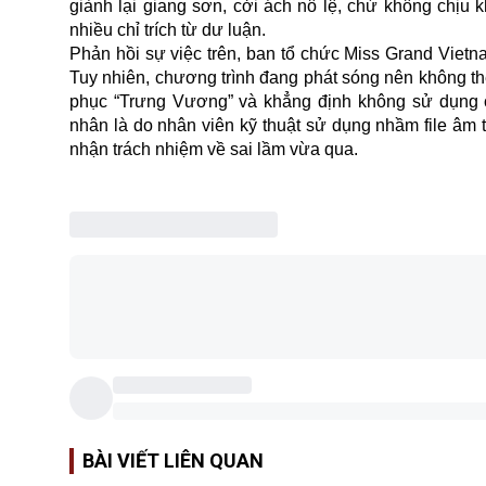
giành lại giang sơn, cởi ách nô lệ, chứ không chịu 
nhiều chỉ trích từ dư luận.
Phản hồi sự việc trên, ban tổ chức Miss Grand Vietna
Tuy nhiên, chương trình đang phát sóng nên không thể 
phục “Trưng Vương” và khẳng định không sử dụng c
nhân là do nhân viên kỹ thuật sử dụng nhầm file âm 
nhận trách nhiệm về sai lầm vừa qua.
BÀI VIẾT LIÊN QUAN