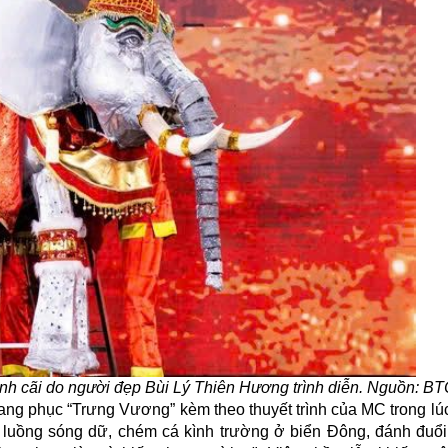
anh cãi do người đẹp Bùi Lý Thiên Hương trình diễn. Nguồn: B
 trang phục “Trưng Vương” kèm theo thuyết trình của MC trong l
 luồng sóng dữ, chém cá kình trường ở biển Đông, đánh đuổi