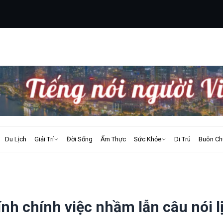
Du Lịch
Giải Trí
Đời Sống
Ẩm Thực
Sức Khỏe
Di Trú
Buôn Ch
nh chính việc nhầm lẫn câu nói l