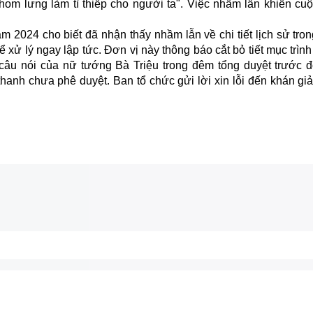
khom lưng làm tì thiếp cho người ta". Việc nhầm lẫn khiến cuộ
m 2024 cho biết đã nhận thấy nhầm lẫn về chi tiết lịch sử tron
xử lý ngay lập tức. Đơn vị này thông báo cắt bỏ tiết mục trình
âu nói của nữ tướng Bà Triệu trong đêm tổng duyệt trước 
thanh chưa phê duyệt. Ban tổ chức gửi lời xin lỗi đến khán gi