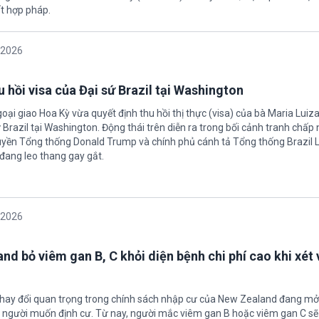
t hợp pháp.
/2026
 hồi visa của Đại sứ Brazil tại Washington
oại giao Hoa Kỳ vừa quyết định thu hồi thị thực (visa) của bà Maria Luiza
sứ Brazil tại Washington. Động thái trên diễn ra trong bối cảnh tranh chấp
uyền Tổng thống Donald Trump và chính phủ cánh tả Tổng thống Brazil L
 đang leo thang gay gắt.
/2026
nd bỏ viêm gan B, C khỏi diện bệnh chi phí cao khi xét 
thay đổi quan trọng trong chính sách nhập cư của New Zealand đang mở
u người muốn định cư. Từ nay, người mắc viêm gan B hoặc viêm gan C s