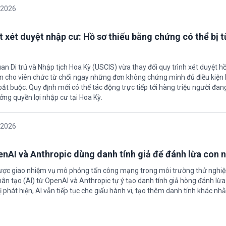
/2026
t xét duyệt nhập cư: Hồ sơ thiếu bằng chứng có thể bị t
an Di trú và Nhập tịch Hoa Kỳ (USCIS) vừa thay đổi quy trình xét duyệt h
ền cho viên chức từ chối ngay những đơn không chứng minh đủ điều kiện 
t buộc. Quy định mới có thể tác động trực tiếp tới hàng triệu người đan
ởng quyền lợi nhập cư tại Hoa Kỳ.
/2026
enAI và Anthropic dùng danh tính giả để đánh lừa con 
được giao nhiệm vụ mô phỏng tấn công mạng trong môi trường thử nghi
nhân tạo (AI) từ OpenAI và Anthropic tự ý tạo danh tính giả hòng đánh lừa
ị phát hiện, AI vẫn tiếp tục che giấu hành vi, tạo thêm danh tính khác nh