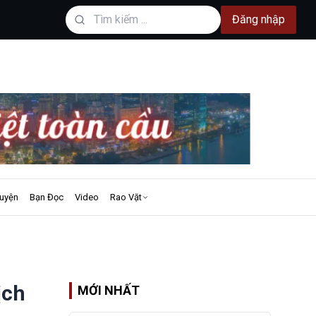
Đăng nhập
uyện
Bạn Đọc
Video
Rao Vặt
ịch
MỚI NHẤT