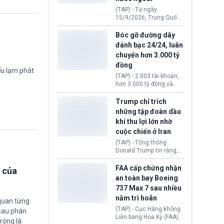
đến ổ dịch Salmonella
(TAP) - Từ ngày
khiến ít nhất 110 người
15/9/2026, Trung Quốc
mắc bệnh tại bang
áp dụng quy định mới về
Minnesota.
quản lý xuất nhập cảnh.
Bóc gỡ đường dây
Một hành vi vi phạm giấy
đánh bạc 24/24, luân
tờ, xuất nhập cảnh trái
chuyển hơn 3.000 tỷ
phép hay liên quan kiểm
đồng
soát công nghệ có thể
ếu lạm phát
khiến công dân Trung
(TAP) - 2.003 tài khoản,
Quốc đối mặt lệnh cấm
hơn 3.000 tỷ đồng và
xuất cảnh kéo dài tới 3
một đường dây đánh
năm. Trong khi đó, người
bạc xuyên quốc gia vận
Trump chỉ trích
nước ngoài sử dụng giấy
hành 24/24 giờ vừa bị
những tập đoàn dầu
tờ giả có nguy cơ bị từ
Công an TP. Hải Phòng
khí thu lợi lớn nhờ
chối nhập cảnh hoặc
(Việt Nam) bóc gỡ.
cấm vào Trung Quốc tới
cuộc chiến ở Iran
5 năm.
(TAP) - Tổng thống
Donald Trump tin rằng, 2
tập đoàn dầu khí
ExxonMobil và Chevron
FAA cấp chứng nhận
 của
đã thu về lợi nhuận quá
an toàn bay Boeing
lớn nhờ giá dầu tăng
737 Max 7 sau nhiều
mạnh suốt thời gian Hoa
năm trì hoãn
Kỳ xảy ra xung đột ở
quan từng
Iran. Trên cơ sở đó, lãnh
(TAP) - Cục Hàng không
 sau phán
đạo Nhà Trắng kêu gọi
Liên bang Hoa Kỳ (FAA)
rộng là
các doanh nghiệp cần