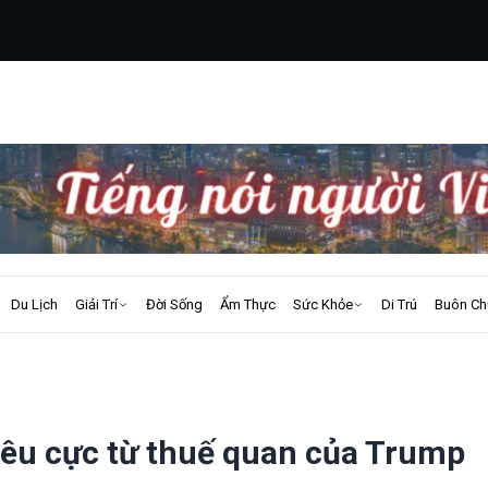
Du Lịch
Giải Trí
Đời Sống
Ẩm Thực
Sức Khỏe
Di Trú
Buôn Ch
iêu cực từ thuế quan của Trump