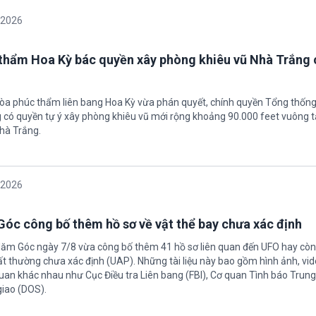
/2026
thẩm Hoa Kỳ bác quyền xây phòng khiêu vũ Nhà Trắng 
tòa phúc thẩm liên bang Hoa Kỳ vừa phán quyết, chính quyền Tổng thốn
có quyền tự ý xây phòng khiêu vũ mới rộng khoảng 90.000 feet vuông t
hà Trắng.
/2026
óc công bố thêm hồ sơ về vật thể bay chưa xác định
Năm Góc ngày 7/8 vừa công bố thêm 41 hồ sơ liên quan đến UFO hay còn 
ất thường chưa xác định (UAP). Những tài liệu này bao gồm hình ảnh, vid
quan khác nhau như Cục Điều tra Liên bang (FBI), Cơ quan Tình báo Trun
giao (DOS).