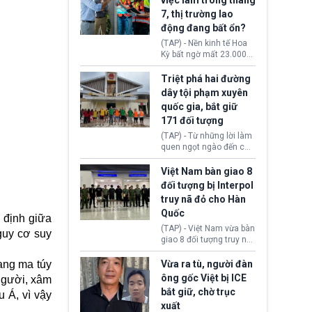
việc làm trong tháng
Ngoại giao (DOS).
đạo Nhà Trắng yêu cầu
7, thị trường lao
Bộ Tư pháp (DOJ) xem
động đang bất ổn?
xét lại quyết định hủy
truy tố những cá nhân bị
(TAP) - Nền kinh tế Hoa
nghi ngờ làm hư hại
Kỳ bất ngờ mất 23.000
công trình.
việc làm vào tháng 7,
cho thấy thị trường lao
Triệt phá hai đường
động có dấu hiệu suy
dây tội phạm xuyên
yếu sau thời gian duy trì
quốc gia, bắt giữ
tương đối ổn định suốt
171 đối tượng
nửa năm 2026.
(TAP) - Từ những lời làm
quen ngọt ngào đến các
“sàn vàng ảo”, bất động
sản trực tuyến cùng
Việt Nam bàn giao 8
đường dây đánh bạc quy
đối tượng bị Interpol
mô lớn, hai tổ chức tội
truy nã đỏ cho Hàn
phạm xuyên quốc gia đã
Quốc
dựng lên mạng lưới hoạt
 định giữa
động tại Việt Nam và
(TAP) - Việt Nam vừa bàn
guy cơ suy
Lào, lôi kéo hàng nghìn
giao 8 đối tượng truy nã
người tham gia, luân
đỏ Interpol cho lực lượng
chuyển dòng tiền qua
chức năng Hàn Quốc.
ạng ma túy
Vừa ra tù, người đàn
nhiều lớp tài khoản. Sau
Nhóm này bị xác định
ông gốc Việt bị ICE
người, xâm
hơn 2 tuần phối hợp truy
lừa đảo 619 nạn nhân,
bắt giữ, chờ trục
xét, lực lượng chức năng
 Á, vì vậy
chiếm đoạt hơn 17,7 tỷ
hai nước đã bắt giữ 171
xuất
KRW.