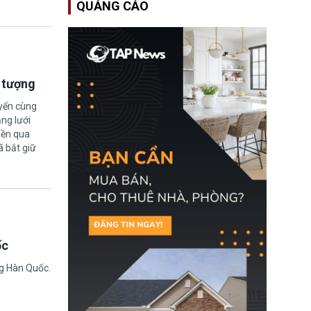
QUẢNG CÁO
EUSS) sau khi xác định
có trường hợp được cấp
quy chế cư trú hậu
Brexit “do nhầm lẫn”.
Động thái này làm dấy
lên lo ngại về việc thực
thi Thỏa thuận Rút khỏi
i tượng
Liên minh châu Âu
(Withdrawal
uyến cùng
Agreement).
ng lưới
iền qua
ã bắt giữ
ốc
ng Hàn Quốc.