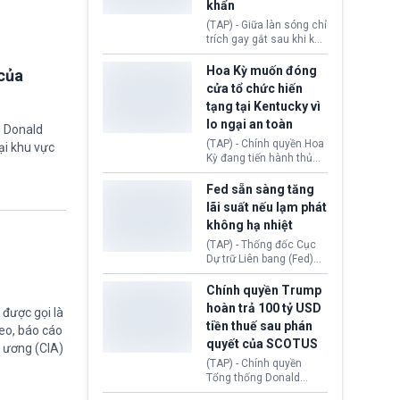
khẩn
tính giả hòng đánh lừa
con người. Ngay cả lúc
(TAP) - Giữa làn sóng chỉ
bị phát hiện, AI vẫn tiếp
trích gay gắt sau khi kế
tục che giấu hành vi, tạo
hoạch thương mại hoá
thêm danh tính khác
World Cup bị phanh phui,
Hoa Kỳ muốn đóng
của
nhằm duy trì hoạt động
Chủ tịch Gianni Infantino
cửa tổ chức hiến
tiếp tục đối mặt cáo
tạng tại Kentucky vì
buộc dùng sức ép tài
lo ngại an toàn
chính để đổi lấy sự ủng
g Donald
chính trị từ Liên đoàn
(TAP) - Chính quyền Hoa
ại khu vực
Bóng đá Jordan. Trước
Kỳ đang tiến hành thủ
áp lực dồn dập, FIFA phải
tục thu hồi chứng nhận
tổ chức cuộc họp khẩn ở
hoạt động của tổ chức
Fed sẵn sàng tăng
Morocco.
hiến tạng Network for
lãi suất nếu lạm phát
Hope (bang Kentucky).
không hạ nhiệt
Nguyên nhân vì đơn vị
này bị cáo buộc có nhiều
(TAP) - Thống đốc Cục
sai sót nghiêm trọng, vi
Dự trữ Liên bang (Fed)
phạm quy định về an
Lisa Cook nói sẽ ủng hộ
toàn y tế.
tăng lãi suất nếu lạm
Chính quyền Trump
phát ở Hoa Kỳ không tiếp
hoàn trả 100 tỷ USD
được gọi là
tục giảm trong thời gian
tiền thuế sau phán
eo, báo cáo
tới.
quyết của SCOTUS
g ương (CIA)
(TAP) - Chính quyền
Tổng thống Donald
Trump đã hoàn trả