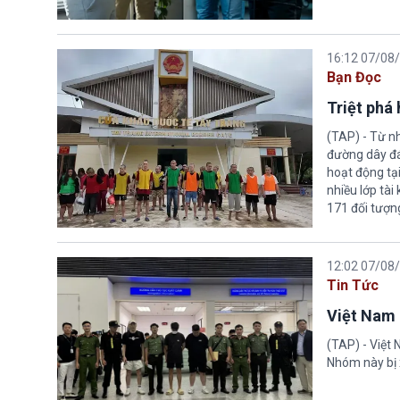
16:12 07/08
Bạn Đọc
Triệt phá
(TAP) - Từ n
đường dây đá
hoạt động tại
nhiều lớp tài
171 đối tượn
12:02 07/08
Tin Tức
Việt Nam 
(TAP) - Việt
Nhóm này bị 