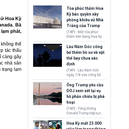
Tòa phúc thẩm Hoa
Kỳ bác quyền xây
cử Hoa Kỳ
phòng khiêu vũ Nhà
anada. Bà
Trắng của Trump
lạm phát,
(TAP) - Một tòa phúc
thẩm liên bang Hoa Kỳ
vừa phán quyết, chính
 không thể
quyền Tổng thống
Lầu Năm Góc công
p tác thấu
Donald Trump không có
bố thêm hồ sơ về vật
quyền tự ý xây phòng
hỉ càng gây
thể bay chưa xác
khiêu vũ mới rộng
ác nhà sản
định
khoảng 90.000 feet
 trạng lạm
vuông tại khu vực Cánh
(TAP) - Lầu Năm Góc
Đông Nhà Trắng.
ngày 7/8 vừa công bố
thêm 41 hồ sơ liên quan
đến UFO hay còn được
Ông Trump yêu cầu
gọi là hiện tượng bất
DOJ xem xét lại vụ
thường chưa xác định
hồ phản chiếu bị phá
(UAP). Những tài liệu này
hoại
bao gồm hình ảnh,
video, báo cáo từ nhiều
(TAP) - Tổng thống
cơ quan khác nhau như
Donald Trump tiếp tục
Cục Điều tra Liên bang
cho rằng, hồ phản chiếu
(FBI), Cơ quan Tình báo
trước Đài tưởng niệm
Hoa Kỳ mất 23.000
Trung ương (CIA) và Bộ
Lincoln bị phá hoại. Lãnh