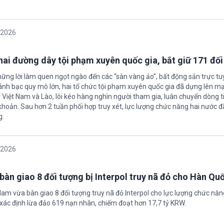
/2026
 hai đường dây tội phạm xuyên quốc gia, bắt giữ 171 đố
hững lời làm quen ngọt ngào đến các “sàn vàng ảo”, bất động sản trực t
nh bạc quy mô lớn, hai tổ chức tội phạm xuyên quốc gia đã dựng lên mạ
 Việt Nam và Lào, lôi kéo hàng nghìn người tham gia, luân chuyển dòng t
 khoản. Sau hơn 2 tuần phối hợp truy xét, lực lượng chức năng hai nước đ
g.
/2026
bàn giao 8 đối tượng bị Interpol truy nã đỏ cho Hàn Qu
 Nam vừa bàn giao 8 đối tượng truy nã đỏ Interpol cho lực lượng chức nă
xác định lừa đảo 619 nạn nhân, chiếm đoạt hơn 17,7 tỷ KRW.