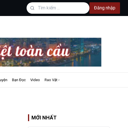
Đăng nhập
uyện
Bạn Đọc
Video
Rao Vặt
MỚI NHẤT