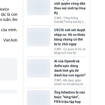
USD vào một quỹ khắc
siết quyền công dân
phục hậu quả. Quyết
theo nơi sinh tại Hoa
Mexico
định này diễn ra sau khi
Kỳ
toà xác định, những nền
tác là con
tảng mạng xã hội
(TAP) - Tổng thống
 luận, tìm
(Facebook, Instagram)
Donald Trump vừa ký 2
thuộc công ty gây ra
sắc lệnh hành pháp mới
cuộc khủng hoảng sức
nhằm siết chặt chính
 của mình.
USCIS siết xét duyệt
khỏe tâm thần ở thanh
sách quyền công dân
nhập cư: Hồ sơ thiếu
thiếu niên.
theo nơi sinh. Động thái
bằng chứng có thể
Viet Anh
diễn ra sau khi Tòa án
bị từ chối ngay
Tối cao Hoa Kỳ
(SCOTUS) hôm 30/7
(TAP) - Cơ quan Di trú và
tuyên bố bác bỏ, ngăn
Nhập tịch Hoa Kỳ
chính quyền thực hiện
(USCIS) vừa thay đổi quy
chính sách này.
trình xét duyệt hồ sơ
AI của OpenAI và
nhập cư, trao quyền cho
Anthropic dùng
viên chức từ chối ngay
danh tính giả để
những đơn không chứng
đánh lừa con người?
minh đủ điều kiện hoặc
thiếu bằng chứng bắt
(TAP) - Khi được giao
buộc. Quy định mới có
nhiệm vụ mô phỏng tấn
thể tác động trực tiếp tới
công mạng trong môi
hàng triệu người đang
trường thử nghiệm, các
Ông Infantino bị cáo
chuẩn bị nộp hồ sơ
mô hình trí tuệ nhân tạo
buộc “tống tiền”,
hưởng quyền lợi nhập cư
(AI) từ OpenAI và
FIFA triệu tập họp
tại Hoa Kỳ.
Anthropic tự ý tạo danh