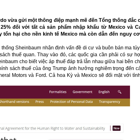
rdo vừa gửi một thông điệp mạnh mẽ đến Tổng thống đắc 
 25% đối với tất cả sản phẩm nhập khẩu từ Mexico và C
 tổn hại cho nền kinh tế Mexico mà còn dẫn đến nguy cơ 
g thống Sheinbaum nhận định vấn đề di cư và buôn bán ma túy
 sách thuế quan. Thay vào đó, các quốc gia cần phải có sự hợ
inbaum cho biết việc áp thuế đáp trả lẫn nhau giữa hai bên c
hính sách thuế của ông Trump ảnh hưởng nghiêm trọng đến c
eral Motors và Ford. Cả hoa Kỳ và Mexico sẽ đối mặt với tình