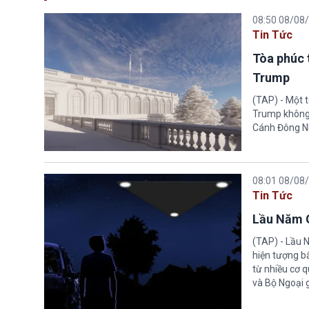
08:50 08/08
Tin Tức
Tòa phúc 
Trump
(TAP) - Một 
Trump không 
Cánh Đông N
08:01 08/08
Tin Tức
Lầu Năm G
(TAP) - Lầu 
hiện tượng b
từ nhiều cơ 
và Bộ Ngoại 