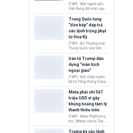
đối tượng.
(TAP) - Một người gốc
Việt đang đối mặt nguy
cơ bị trục xuất khỏi Hoa
Kỳ sau khi đã chấp hành
Trung Quốc tung
xong bản án liên quan
“đòn kép” đáp trả
đến tội ác từ hơn 30
các lệnh trừng phạt
năm trước tại California.
từ Hoa Kỳ
(TAP) - Bộ Thương mại
Trung Quốc vừa tiến
hành áp đặt lệnh trừng
phạt lên hàng loạt thực
Iran tố Trump dàn
thể và siết chặt kiểm
dựng “màn kịch
soát xuất khẩu máy bay
ngoại giao”
không người lái (UAV)
sang Hoa Kỳ. Động thái
(TAP) - Bất chấp tuyên
này nhằm đáp trả các
bố từ Tổng thống Donald
biện pháp hạn chế
Trump về tiến trình đàm
thương mại, áp thuế mới
phán hòa bình, Iran
Meta phải chi 567
cùng lệnh cấm công
khẳng định chưa có bất
triệu USD vì gây
nghệ gần đây từ phía
kỳ thỏa thuận nào.
khủng hoảng tâm lý
Washington.
Tehran cho rằng, Hoa Kỳ
thanh thiếu niên
chỉ đang dàn dựng “màn
kịch ngoại giao” để xoa
(TAP) - Meta Platforms,
dịu căng thẳng.
Inc. (Meta) vừa bị Tòa án
bang New Mexico yêu
cầu đóng góp 567 triệu
Trump ký sắc lệnh