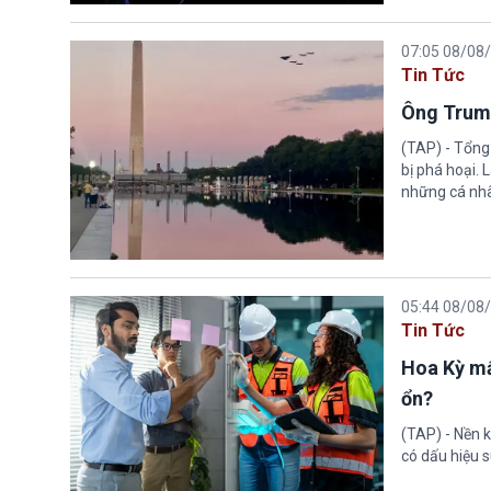
07:05 08/08
Tin Tức
Ông Trump
(TAP) - Tổng
bị phá hoại.
những cá nhâ
05:44 08/08
Tin Tức
Hoa Kỳ mấ
ổn?
(TAP) - Nền k
có dấu hiệu s