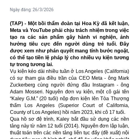
Ngày đăng:
26/3/2026
(TAP) - Một bồi thẩm đoàn tại Hoa Kỳ đã kết luận,
Meta và YouTube phải chịu trách nhiệm trong việc
tạo ra các sản phẩm gây hành vi nghiện, ảnh
hưởng tiêu cực đến người dùng trẻ tuổi. Đây
được xem như phán quyết mang tính bước ngoặt,
có thể tạo tiền lệ pháp lý cho nhiều vụ kiện tương
tự trong tương lai.
Vụ kiện kéo dài nhiều tuần ở Los Angeles (California)
có sự tham gia điều trần của CEO Meta - ông Mark
Zuckerberg cùng người đứng đầu Instagram - ông
Adam Mosseri. Nguyên đơn vụ kiện, một cô gái tên
“Kaley G.M.” (20 tuổi) nộp đơn kiện lên Tòa Thượng
thẩm Los Angeles (Superior Court of California,
County of Los Angeles) hồi năm 2023, khi cô 17 tuổi.
Qua hồ sơ đệ trình, Kaley bắt đầu sử dụng các nền
tảng này từ năm 12 tuổi (2014). Nguyên đơn lập luận,
thuật toán trên các nền tảng liên tục đẩy (đề xuất) nội