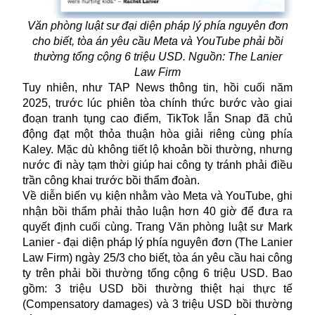
Văn phòng luật sư đại diện pháp lý phía nguyên đơn
cho biết, tòa án yêu cầu Meta và YouTube phải bồi
thường tổng cộng 6 triệu USD. Nguồn: The Lanier
Law Firm
Tuy nhiên, như TAP News thông tin, hồi cuối năm
2025, trước lúc phiên tòa chính thức bước vào giai
đoạn tranh tụng cao điểm, TikTok lẫn Snap đã chủ
động đạt một thỏa thuận hòa giải riêng cùng phía
Kaley. Mặc dù không tiết lộ khoản bồi thường, nhưng
nước đi này tạm thời giúp hai công ty tránh phải điều
trần công khai trước bồi thẩm đoàn.
Về diễn biến vụ kiện nhằm vào
Meta
và YouTube, ghi
nhận bồi thẩm phải thảo luận hơn 40 giờ để đưa ra
quyết định cuối cùng. Trang Văn phòng luật sư Mark
Lanier - đại diện pháp lý phía nguyên đơn (The Lanier
Law Firm) ngày 25/3 cho biết, tòa án yêu cầu hai công
ty trên phải bồi thường tổng cộng 6 triệu USD. Bao
gồm: 3 triệu USD bồi thường thiệt hại thực tế
(Compensatory damages) và 3 triệu USD bồi thường