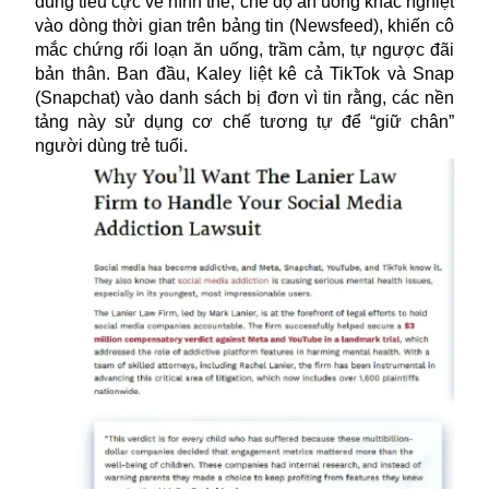
dung tiêu cực về hình thể, chế độ ăn uống khắc nghiệt
vào dòng thời gian trên bảng tin (Newsfeed), khiến cô
mắc chứng rối loạn ăn uống, trầm cảm, tự ngược đãi
bản thân. Ban đầu, Kaley liệt kê cả TikTok và Snap
(Snapchat) vào danh sách bị đơn vì tin rằng, các nền
tảng này sử dụng cơ chế tương tự để “giữ chân”
người dùng trẻ tuổi.