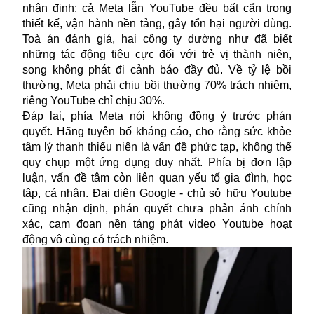
nhận định: cả Meta lẫn YouTube đều bất cẩn trong
thiết kế, vận hành nền tảng, gây tổn hại người dùng.
Toà án đánh giá, hai công ty dường như đã biết
những tác động tiêu cực đối với trẻ vị thành niên,
song không phát đi cảnh báo đầy đủ. Về tỷ lệ bồi
thường, Meta phải chịu bồi thường 70% trách nhiệm,
riêng YouTube chỉ chịu 30%.
Đáp lại, phía Meta nói không đồng ý trước phán
quyết. Hãng tuyên bố kháng cáo, cho rằng sức khỏe
tâm lý thanh thiếu niên là vấn đề phức tạp, không thể
quy chụp một ứng dụng duy nhất. Phía bị đơn lập
luận, vấn đề tâm còn liên quan yếu tố gia đình, học
tập, cá nhân. Đại diện Google - chủ sở hữu Youtube
cũng nhận định, phán quyết chưa phản ánh chính
xác, cam đoan nền tảng phát video Youtube hoạt
động vô cùng có trách nhiệm.