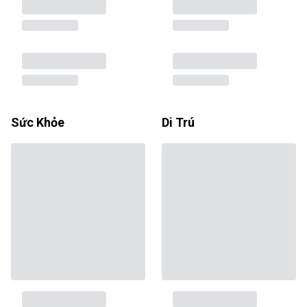
Sức Khỏe
Di Trú