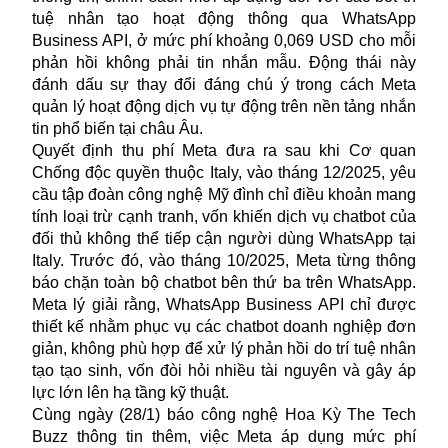
tuệ nhân tạo hoạt động thông qua WhatsApp
Business API, ở mức phí khoảng 0,069 USD cho mỗi
phản hồi không phải tin nhắn mẫu. Động thái này
đánh dấu sự thay đổi đáng chú ý trong cách Meta
quản lý hoạt động dịch vụ tự động trên nền tảng nhắn
tin phổ biến tại châu Âu.
Quyết định thu phí Meta đưa ra sau khi Cơ quan
Chống độc quyền thuộc Italy, vào tháng 12/2025, yêu
cầu tập đoàn công nghệ Mỹ đình chỉ điều khoản mang
tính loại trừ cạnh tranh, vốn khiến dịch vụ chatbot của
đối thủ không thể tiếp cận người dùng WhatsApp tại
Italy. Trước đó, vào tháng 10/2025, Meta từng thông
báo chặn toàn bộ chatbot bên thứ ba trên WhatsApp.
Meta lý giải rằng, WhatsApp Business API chỉ được
thiết kế nhằm phục vụ các chatbot doanh nghiệp đơn
giản, không phù hợp để xử lý phản hồi do trí tuệ nhân
tạo tạo sinh, vốn đòi hỏi nhiều tài nguyên và gây áp
lực lớn lên hạ tầng kỹ thuật.
Cùng ngày (28/1) báo công nghệ Hoa Kỳ The Tech
Buzz thông tin thêm, việc Meta áp dụng mức phí