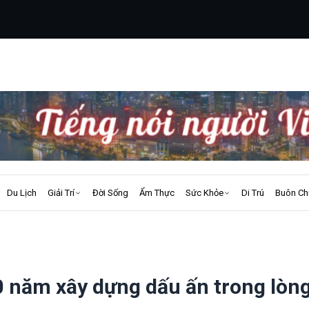
Du Lịch
Giải Trí
Đời Sống
Ẩm Thực
Sức Khỏe
Di Trú
Buôn Ch
 năm xây dựng dấu ấn trong lòn