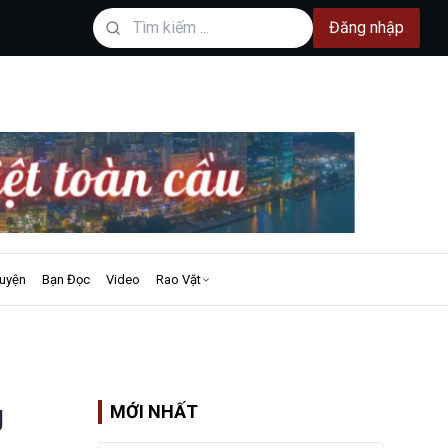
Đăng nhập
uyện
Bạn Đọc
Video
Rao Vặt
g
MỚI NHẤT