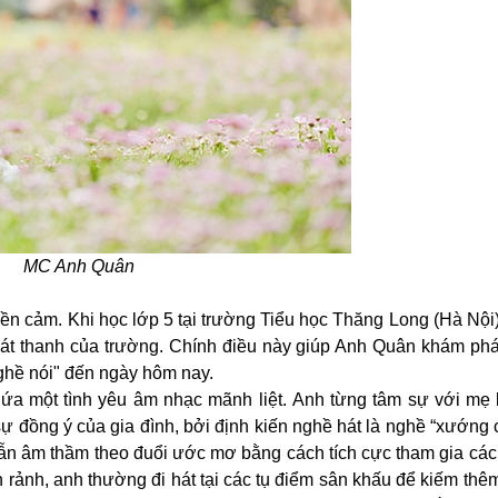
MC Anh Quân
yền cảm.
Khi học lớp 5 tại trường Tiểu học Thăng Long (Hà Nội
phát thanh của trường. Chính điều này giúp Anh Quân khám ph
ghề nói" đến ngày hôm nay.
ứa một tình yêu âm nhạc mãnh liệt.
Anh từng tâm sự với mẹ 
ự đồng ý của gia đình, bởi định kiến nghề hát là nghề “xướng c
vẫn âm thầm theo đuổi ước mơ bằng cách tích cực tham gia các
an rảnh, anh thường đi hát tại các tụ điểm sân khấu để kiếm thê