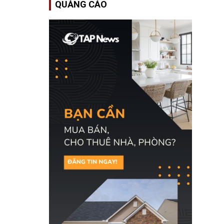
QUẢNG CÁO
Bộ An ninh Nội địa Hoa
Kỳ (DHS) đang đối mặt
nguy cơ thiếu hụt lực
lượng trầm trọng. Điều
này cần được đặc biệt
chú ý bởi nếu các siêu
bão đổ bộ Hoa Kỳ ở nửa
cuối năm 2026, lực
lượng ứng phó “mỏng”
có thể làm nghẽn công
tác cứu trợ; dẫn đến hệ
thống ứng phó khẩn cấp
quốc gia quá tải.