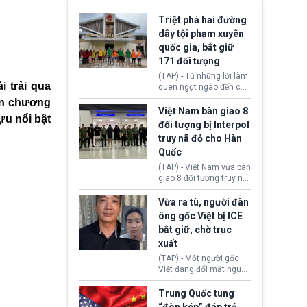
Triệt phá hai đường
dây tội phạm xuyên
quốc gia, bắt giữ
171 đối tượng
(TAP) - Từ những lời làm
 trải qua
quen ngọt ngào đến các
“sàn vàng ảo”, bất động
ẫn chương
sản trực tuyến cùng
Việt Nam bàn giao 8
ựu nổi bật
đường dây đánh bạc quy
đối tượng bị Interpol
mô lớn, hai tổ chức tội
truy nã đỏ cho Hàn
phạm xuyên quốc gia đã
Quốc
dựng lên mạng lưới hoạt
động tại Việt Nam và
(TAP) - Việt Nam vừa bàn
Lào, lôi kéo hàng nghìn
giao 8 đối tượng truy nã
người tham gia, luân
đỏ Interpol cho lực lượng
chuyển dòng tiền qua
chức năng Hàn Quốc.
Vừa ra tù, người đàn
nhiều lớp tài khoản. Sau
Nhóm này bị xác định
ông gốc Việt bị ICE
hơn 2 tuần phối hợp truy
lừa đảo 619 nạn nhân,
bắt giữ, chờ trục
xét, lực lượng chức năng
chiếm đoạt hơn 17,7 tỷ
hai nước đã bắt giữ 171
xuất
KRW.
đối tượng.
(TAP) - Một người gốc
Việt đang đối mặt nguy
cơ bị trục xuất khỏi Hoa
Kỳ sau khi đã chấp hành
Trung Quốc tung
xong bản án liên quan