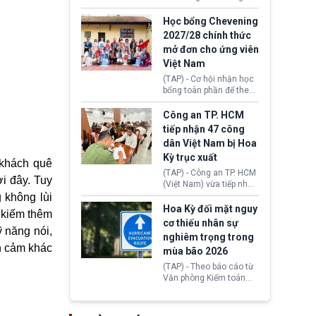
lên lo ngại về việc thực
sớm đạt thỏa thuận với
thi Thỏa thuận Rút khỏi
Iran nhằm mở lại eo biển
Học bổng Chevening
Liên minh châu Âu
Hormuz, mở đường cho
2027/28 chính thức
(Withdrawal
việc khôi phục hoạt
mở đơn cho ứng viên
Agreement).
động hàng hải. Những
Việt Nam
tín hiệu ngoại giao tích
cực này lập tức tác động
(TAP) - Cơ hội nhận học
đến thị trường năng
bổng toàn phần để theo
lượng, kéo giá dầu thế
học chương trình thạc sĩ
giới lùi sâu xuống dưới
tại Vương quốc Anh đã
Công an TP. HCM
mức 80 USD/thùng.
chính thức quay trở lại.
tiếp nhận 47 công
Học bổng Chevening
dân Việt Nam bị Hoa
2027/28 của Chính phủ
Kỳ trục xuất
Anh vừa mở cổng ứng
 khách quê
tuyển dành riêng ứng
(TAP) - Công an TP. HCM
i đây. Tuy
viên Việt Nam, hỗ trợ
(Việt Nam) vừa tiếp nhận
toàn bộ chi phí học tập
47 công dân Việt Nam bị
 không lùi
cùng nhiều quyền lợi
Hoa Kỳ trục xuất về
Hoa Kỳ đối mặt nguy
 kiếm thêm
trong suốt một năm
nước. Đây là đợt có số
cơ thiếu nhân sự
học.
lượng lớn nhất từ đầu
ỹ năng nói,
nghiêm trọng trong
năm 2026 đến nay, phản
ền cảm khác
mùa bão 2026
ánh xu hướng gia tăng
các trường hợp trục
(TAP) - Theo báo cáo từ
xuất.
Văn phòng Kiểm toán
Chính phủ (GAO), Cơ
quan Quản lý Khẩn cấp
Liên bang (FEMA) thuộc