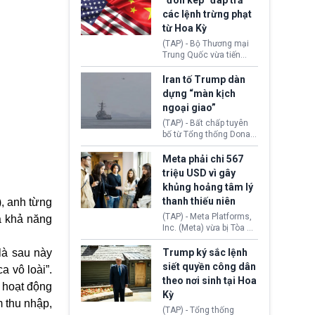
“đòn kép” đáp trả
đến tội ác từ hơn 30
các lệnh trừng phạt
năm trước tại California.
từ Hoa Kỳ
(TAP) - Bộ Thương mại
Trung Quốc vừa tiến
hành áp đặt lệnh trừng
phạt lên hàng loạt thực
Iran tố Trump dàn
thể và siết chặt kiểm
dựng “màn kịch
soát xuất khẩu máy bay
ngoại giao”
không người lái (UAV)
sang Hoa Kỳ. Động thái
(TAP) - Bất chấp tuyên
này nhằm đáp trả các
bố từ Tổng thống Donald
biện pháp hạn chế
Trump về tiến trình đàm
thương mại, áp thuế mới
phán hòa bình, Iran
Meta phải chi 567
cùng lệnh cấm công
khẳng định chưa có bất
triệu USD vì gây
nghệ gần đây từ phía
kỳ thỏa thuận nào.
khủng hoảng tâm lý
Washington.
Tehran cho rằng, Hoa Kỳ
thanh thiếu niên
), anh từng
chỉ đang dàn dựng “màn
kịch ngoại giao” để xoa
(TAP) - Meta Platforms,
á khả năng
dịu căng thẳng.
Inc. (Meta) vừa bị Tòa án
bang New Mexico yêu
cầu đóng góp 567 triệu
là sau này
Trump ký sắc lệnh
USD vào một quỹ khắc
siết quyền công dân
a vô loài”.
phục hậu quả. Quyết
theo nơi sinh tại Hoa
định này diễn ra sau khi
 hoạt động
Kỳ
toà xác định, những nền
m thu nhập,
tảng mạng xã hội
(TAP) - Tổng thống