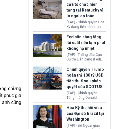
nhằm duy trì hoạt động
Chủ tịch Gianni Infantino
cửa tổ chức hiến
tiếp tục đối mặt cáo
tạng tại Kentucky vì
buộc dùng sức ép tài
lo ngại an toàn
chính để đổi lấy sự ủng
chính trị từ Liên đoàn
(TAP) - Chính quyền Hoa
Bóng đá Jordan. Trước
Kỳ đang tiến hành thủ
áp lực dồn dập, FIFA phải
tục thu hồi chứng nhận
tổ chức cuộc họp khẩn ở
hoạt động của tổ chức
Fed sẵn sàng tăng
Morocco.
hiến tạng Network for
lãi suất nếu lạm phát
Hope (bang Kentucky).
không hạ nhiệt
Nguyên nhân vì đơn vị
này bị cáo buộc có nhiều
(TAP) - Thống đốc Cục
sai sót nghiêm trọng, vi
Dự trữ Liên bang (Fed)
phạm quy định về an
Lisa Cook nói sẽ ủng hộ
toàn y tế.
tăng lãi suất nếu lạm
Chính quyền Trump
phát ở Hoa Kỳ không tiếp
hoàn trả 100 tỷ USD
tục giảm trong thời gian
tiền thuế sau phán
tới.
quyết của SCOTUS
ưởng chừng
(TAP) - Chính quyền
ết phục gia
Tổng thống Donald
g anh cũng
Trump đã hoàn trả
khoảng 100 tỷ USD thuế
Hoa Kỳ thu hồi visa
quan từng thu theo Đạo
của Đại sứ Brazil tại
luật Quyền hạn Kinh tế
Washington
Khẩn cấp Quốc tế
(IEEPA). Động thái này
(TAP) - Bộ Ngoại giao