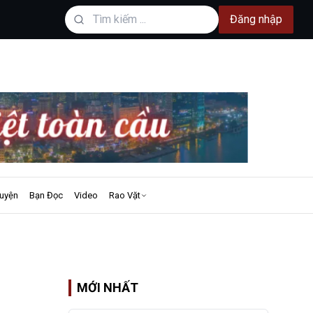
Đăng nhập
uyện
Bạn Đọc
Video
Rao Vặt
MỚI NHẤT