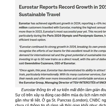
Eurostar thông tin về sự kiện mất điện làm gián đ
Sự cố trên xảy ra đúng cao điểm mùa du lịch năm mới
gần như tê liệt. Ở ga St. Pancras (London), CNBC n
chưa có thông tin rõ ràng về thời gian khôi phục d