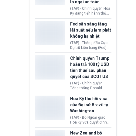
lo ngại an toàn
chính để đổi lấy sự ủng
chính trị từ Liên đoàn
(TAP) - Chính quyền Hoa
Bóng đá Jordan. Trước
Kỳ đang tiến hành thủ
áp lực dồn dập, FIFA phải
tục thu hồi chứng nhận
tổ chức cuộc họp khẩn ở
hoạt động của tổ chức
Fed sẵn sàng tăng
Morocco.
hiến tạng Network for
lãi suất nếu lạm phát
Hope (bang Kentucky).
không hạ nhiệt
Nguyên nhân vì đơn vị
này bị cáo buộc có nhiều
(TAP) - Thống đốc Cục
sai sót nghiêm trọng, vi
Dự trữ Liên bang (Fed)
phạm quy định về an
Lisa Cook nói sẽ ủng hộ
toàn y tế.
tăng lãi suất nếu lạm
Chính quyền Trump
phát ở Hoa Kỳ không tiếp
hoàn trả 100 tỷ USD
tục giảm trong thời gian
tiền thuế sau phán
tới.
quyết của SCOTUS
(TAP) - Chính quyền
Tổng thống Donald
Trump đã hoàn trả
khoảng 100 tỷ USD thuế
Hoa Kỳ thu hồi visa
quan từng thu theo Đạo
của Đại sứ Brazil tại
luật Quyền hạn Kinh tế
Washington
Khẩn cấp Quốc tế
(IEEPA). Động thái này
(TAP) - Bộ Ngoại giao
diễn ra sau phán quyết
Hoa Kỳ vừa quyết định
hồi tháng 2 bởi Tòa án
thu hồi thị thực (visa)
Tối cao Hoa Kỳ
của bà Maria Luiza
New Zealand bỏ