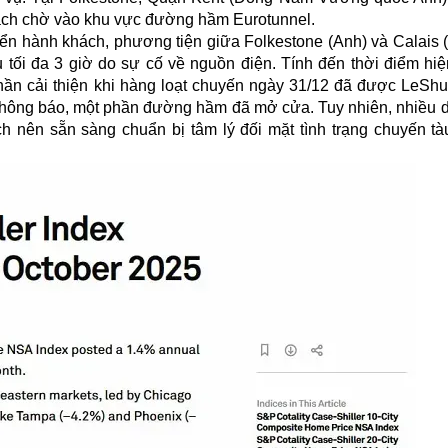
hách chờ vào khu vực đường hầm Eurotunnel.
yển hành khách, phương tiện giữa Folkestone (Anh) và Calais 
 tối đa 3 giờ do sự cố về nguồn điện. Tính đến thời điểm hiện
ần cải thiện khi hàng loạt chuyến ngày 31/12 đã được LeShuttl
n thông báo, một phần đường hầm đã mở cửa. Tuy nhiên, nhiều d
 nên sẵn sàng chuẩn bị tâm lý đối mặt tình trạng chuyến tà