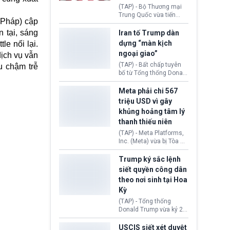
(TAP) - Bộ Thương mại
Trung Quốc vừa tiến
(Pháp) cập
hành áp đặt lệnh trừng
phạt lên hàng loạt thực
 tại, sáng
Iran tố Trump dàn
thể và siết chặt kiểm
dựng “màn kịch
e nối lại.
soát xuất khẩu máy bay
ngoại giao”
ịch vụ vẫn
không người lái (UAV)
sang Hoa Kỳ. Động thái
(TAP) - Bất chấp tuyên
u chậm trễ
này nhằm đáp trả các
bố từ Tổng thống Donald
biện pháp hạn chế
Trump về tiến trình đàm
thương mại, áp thuế mới
phán hòa bình, Iran
Meta phải chi 567
cùng lệnh cấm công
khẳng định chưa có bất
triệu USD vì gây
nghệ gần đây từ phía
kỳ thỏa thuận nào.
khủng hoảng tâm lý
Washington.
Tehran cho rằng, Hoa Kỳ
thanh thiếu niên
chỉ đang dàn dựng “màn
kịch ngoại giao” để xoa
(TAP) - Meta Platforms,
dịu căng thẳng.
Inc. (Meta) vừa bị Tòa án
bang New Mexico yêu
cầu đóng góp 567 triệu
Trump ký sắc lệnh
USD vào một quỹ khắc
siết quyền công dân
phục hậu quả. Quyết
theo nơi sinh tại Hoa
định này diễn ra sau khi
Kỳ
toà xác định, những nền
tảng mạng xã hội
(TAP) - Tổng thống
(Facebook, Instagram)
Donald Trump vừa ký 2
thuộc công ty gây ra
sắc lệnh hành pháp mới
cuộc khủng hoảng sức
nhằm siết chặt chính
USCIS siết xét duyệt