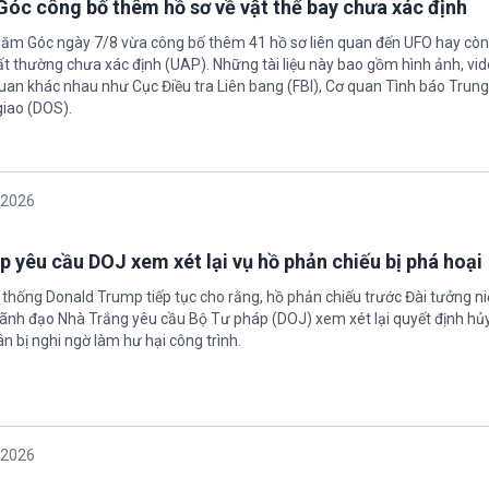
óc công bố thêm hồ sơ về vật thể bay chưa xác định
Năm Góc ngày 7/8 vừa công bố thêm 41 hồ sơ liên quan đến UFO hay còn 
ất thường chưa xác định (UAP). Những tài liệu này bao gồm hình ảnh, vid
quan khác nhau như Cục Điều tra Liên bang (FBI), Cơ quan Tình báo Trun
giao (DOS).
/2026
 yêu cầu DOJ xem xét lại vụ hồ phản chiếu bị phá hoại
 thống Donald Trump tiếp tục cho rằng, hồ phản chiếu trước Đài tưởng n
 Lãnh đạo Nhà Trắng yêu cầu Bộ Tư pháp (DOJ) xem xét lại quyết định hủy
n bị nghi ngờ làm hư hại công trình.
/2026