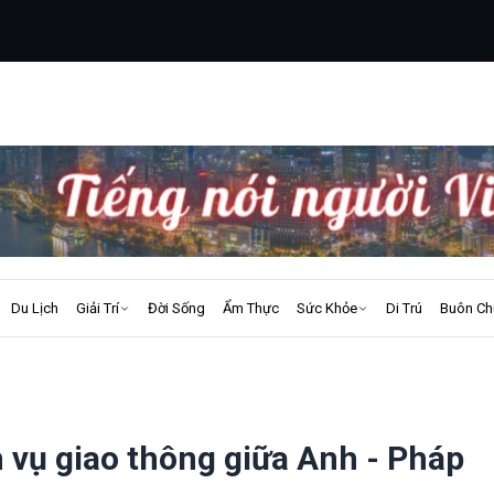
Du Lịch
Giải Trí
Đời Sống
Ẩm Thực
Sức Khỏe
Di Trú
Buôn Ch
 vụ giao thông giữa Anh - Pháp