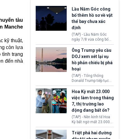
Lầu Năm Góc công
bố thêm hồ sơ về vật
chuyến tàu
thể bay chưa xác
iển Manche
định
(TAP) - Lầu Năm Góc
ngày 7/8 vừa công bố
c kỹ thuật,
thêm 41 hồ sơ liên quan
ông còn lựa
đến UFO hay còn được
Ông Trump yêu cầu
tình trạng
gọi là hiện tượng bất
DOJ xem xét lại vụ
thường chưa xác định
ên đến nhà
hồ phản chiếu bị phá
(UAP). Những tài liệu này
hoại
bao gồm hình ảnh,
video, báo cáo từ nhiều
(TAP) - Tổng thống
cơ quan khác nhau như
Donald Trump tiếp tục
Cục Điều tra Liên bang
cho rằng, hồ phản chiếu
(FBI), Cơ quan Tình báo
trước Đài tưởng niệm
Hoa Kỳ mất 23.000
Trung ương (CIA) và Bộ
Lincoln bị phá hoại. Lãnh
việc làm trong tháng
Ngoại giao (DOS).
đạo Nhà Trắng yêu cầu
7, thị trường lao
Bộ Tư pháp (DOJ) xem
động đang bất ổn?
xét lại quyết định hủy
truy tố những cá nhân bị
(TAP) - Nền kinh tế Hoa
nghi ngờ làm hư hại
Kỳ bất ngờ mất 23.000
công trình.
việc làm vào tháng 7,
cho thấy thị trường lao
Triệt phá hai đường
động có dấu hiệu suy