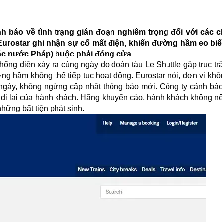
nh báo về tình trạng gián đoạn nghiêm trọng đối với các 
i Eurostar ghi nhận sự cố mất điện, khiến đường hầm eo b
c nước Pháp) buộc phải đóng cửa.
hống điện xảy ra cùng ngày do đoàn tàu Le Shuttle gặp trục trặ
ờng hầm không thể tiếp tục hoạt động. Eurostar nói, đơn vị kh
 ngày, không ngừng cập nhật thông báo mới. Công ty cảnh báo 
h đi lại của hành khách. Hãng khuyến cáo, hành khách không n
những bất tiện phát sinh.