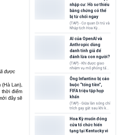
khỏe tâm thần ở thanh
sách quyền công dân
nhập cư: Hồ sơ thiếu
thiếu niên.
theo nơi sinh. Động thái
bằng chứng có thể
diễn ra sau khi Tòa án
bị từ chối ngay
Tối cao Hoa Kỳ
(SCOTUS) hôm 30/7
(TAP) - Cơ quan Di trú và
tuyên bố bác bỏ, ngăn
Nhập tịch Hoa Kỳ
chính quyền thực hiện
(USCIS) vừa thay đổi quy
chính sách này.
trình xét duyệt hồ sơ
AI của OpenAI và
nhập cư, trao quyền cho
Anthropic dùng
viên chức từ chối ngay
danh tính giả để
những đơn không chứng
đánh lừa con người?
minh đủ điều kiện hoặc
thiếu bằng chứng bắt
(TAP) - Khi được giao
buộc. Quy định mới có
nhiệm vụ mô phỏng tấn
đã được
thể tác động trực tiếp tới
công mạng trong môi
hàng triệu người đang
trường thử nghiệm, các
Ông Infantino bị cáo
chuẩn bị nộp hồ sơ
mô hình trí tuệ nhân tạo
 (Hà Lan),
buộc “tống tiền”,
hưởng quyền lợi nhập cư
(AI) từ OpenAI và
FIFA triệu tập họp
tại Hoa Kỳ.
 thời điểm
Anthropic tự ý tạo danh
khẩn
tính giả hòng đánh lừa
mới đây sẽ
con người. Ngay cả lúc
(TAP) - Giữa làn sóng chỉ
bị phát hiện, AI vẫn tiếp
trích gay gắt sau khi kế
tục che giấu hành vi, tạo
hoạch thương mại hoá
thêm danh tính khác
World Cup bị phanh phui,
Hoa Kỳ muốn đóng
nhằm duy trì hoạt động
Chủ tịch Gianni Infantino
cửa tổ chức hiến
tiếp tục đối mặt cáo
tạng tại Kentucky vì
buộc dùng sức ép tài