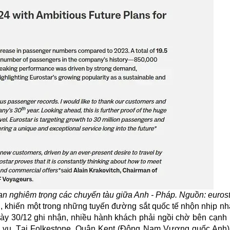
oạn nghiêm trọng các chuyến tàu giữa Anh - Pháp. Nguồn: euros
, khiến một trong những tuyến đường sắt quốc tế nhộn nhịp nh
gày 30/12 ghi nhận, nhiều hành khách phải ngồi chờ bên cạnh 
ịch vụ. Tại Folkestone, Quận Kent (Đông Nam Vương quốc Anh)