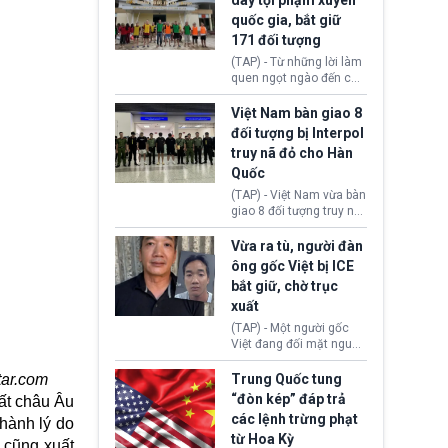
dây tội phạm xuyên
yếu sau thời gian duy trì
quốc gia, bắt giữ
tương đối ổn định suốt
171 đối tượng
nửa năm 2026.
(TAP) - Từ những lời làm
quen ngọt ngào đến các
“sàn vàng ảo”, bất động
sản trực tuyến cùng
Việt Nam bàn giao 8
đường dây đánh bạc quy
đối tượng bị Interpol
mô lớn, hai tổ chức tội
truy nã đỏ cho Hàn
phạm xuyên quốc gia đã
Quốc
dựng lên mạng lưới hoạt
động tại Việt Nam và
(TAP) - Việt Nam vừa bàn
Lào, lôi kéo hàng nghìn
giao 8 đối tượng truy nã
người tham gia, luân
đỏ Interpol cho lực lượng
chuyển dòng tiền qua
chức năng Hàn Quốc.
Vừa ra tù, người đàn
nhiều lớp tài khoản. Sau
Nhóm này bị xác định
ông gốc Việt bị ICE
hơn 2 tuần phối hợp truy
lừa đảo 619 nạn nhân,
bắt giữ, chờ trục
xét, lực lượng chức năng
chiếm đoạt hơn 17,7 tỷ
hai nước đã bắt giữ 171
xuất
KRW.
đối tượng.
(TAP) - Một người gốc
Việt đang đối mặt nguy
cơ bị trục xuất khỏi Hoa
Kỳ sau khi đã chấp hành
tar.com
Trung Quốc tung
xong bản án liên quan
“đòn kép” đáp trả
ất
châu Âu
đến tội ác từ hơn 30
các lệnh trừng phạt
hành lý do
năm trước tại California.
từ Hoa Kỳ
 cũng xuất