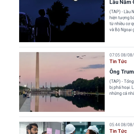
Lầu Năm G
(TAP) - Lầu 
hiện tượng b
từ nhiều cơ 
và Bộ Ngoại 
07:05 08/08
Tin Tức
Ông Trump
(TAP) - Tổng
bị phá hoại.
những cá nhâ
05:44 08/08
Tin Tức