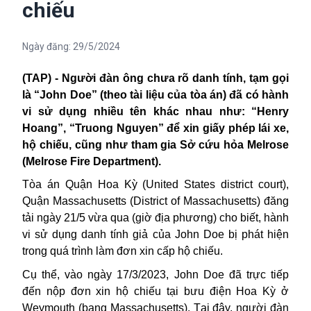
chiếu
Ngày đăng:
29/5/2024
(TAP) - Người đàn ông chưa rõ danh tính, tạm gọi
là “John Doe” (theo tài liệu của tòa án) đã có hành
vi sử dụng nhiều tên khác nhau như: “Henry
Hoang”, “Truong Nguyen” để xin giấy phép lái xe,
hộ chiếu, cũng như tham gia Sở cứu hỏa Melrose
(Melrose Fire Department).
Tòa án Quận Hoa Kỳ (United States district court),
Quận Massachusetts (District of Massachusetts) đăng
tải ngày 21/5 vừa qua (giờ địa phương) cho biết, hành
vi sử dụng danh tính giả của John Doe bị phát hiện
trong quá trình làm đơn xin cấp hộ chiếu.
Cụ thể, vào ngày 17/3/2023, John Doe đã trực tiếp
đến nộp đơn xin hộ chiếu tại bưu điện Hoa Kỳ ở
Weymouth (bang Massachusetts). Tại đây, người đàn