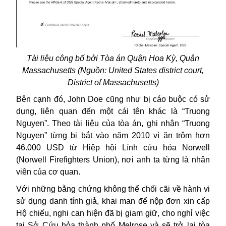
Tài liệu công bố bởi Tòa án Quận Hoa Kỳ, Quận
Massachusetts (Nguồn: United States district court,
District of Massachusetts)
Bên cạnh đó, John Doe cũng như bị cáo buộc có sử
dụng, liên quan đến một cái tên khác là “Truong
Nguyen”. Theo tài liệu của tòa án, ghi nhận “Truong
Nguyen” từng bị bắt vào năm 2010 vì ăn trộm hơn
46.000 USD từ Hiệp hội Lính cứu hỏa Norwell
(Norwell Firefighters Union), nơi anh ta từng là nhân
viên của cơ quan.
Với những bằng chứng không thể chối cãi về hành vi
sử dụng danh tính giả, khai man để nộp đơn xin cấp
Hộ chiếu, nghi can hiện đã bị giam giữ, cho nghỉ việc
tại Sở Cứu hỏa thành phố Melrose và sẽ trở lại tòa