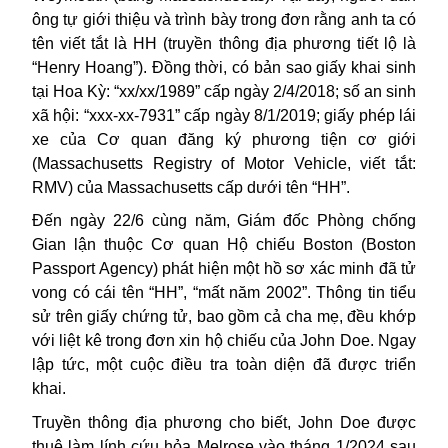
ông tự giới thiệu và trình bày trong đơn rằng anh ta có
tên viết tắt là HH (truyền thông địa phương tiết lộ là
“Henry Hoang”). Đồng thời, có bản sao giấy khai sinh
tại Hoa Kỳ: “xx/xx/1989” cấp ngày 2/4/2018; số an sinh
xã hội: “xxx-xx-7931” cấp ngày 8/1/2019; giấy phép lái
xe của Cơ quan đăng ký phương tiện cơ giới
(Massachusetts Registry of Motor Vehicle, viết tắt:
RMV) của Massachusetts cấp dưới tên “HH”.
Đến ngày 22/6 cùng năm, Giám đốc Phòng chống
Gian lận thuộc Cơ quan Hộ chiếu Boston (Boston
Passport Agency) phát hiện một hồ sơ xác minh đã tử
vong có cái tên “HH”, “mất năm 2002”. Thông tin tiểu
sử trên giấy chứng tử, bao gồm cả cha mẹ, đều khớp
với liệt kê trong đơn xin hộ chiếu của John Doe. Ngay
lập tức, một cuộc điều tra toàn diện đã được triển
khai.
Truyền thông địa phương cho biết, John Doe được
thuê làm lính cứu hỏa Melrose vào tháng 1/2024 sau