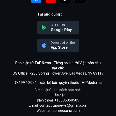
Tải ứng dụng :
GET IT ON
Google Play
Download on the
App Store
Báo điện tử
TAPNews
- Tiếng nói người Việt toàn cầu
Địa chỉ:
US Office: 7280 Spring Flower Ave, Las Vegas, NV 89117
© 1997-2024. Toàn bộ bản quyền thuộc TAPMediaInc
Giới thiệu
Chính sách bảo mật
Liên hệ:
Điện thoại: +13605050505
Email:
contact.tapnews@gmail.com
Website: tapmediainc.com