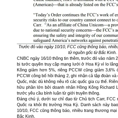
Trước đó vào ngày 10/10, FCC cũng thông báo, nhiều
tử nguồn gốc từ Bắc Kinh
CNBC ngày 16/10 thông tin thêm, trước đó vào năm 
bị tước quyền truy cập mạng lưới ở Hoa Kỳ vì lo lắ
Kông
giảm hơn 5%, riêng PCCW cũng giảm 3,6% ở 
PCCW công bố hồi tháng 2, ghi nhận cả tập đoàn và 
Quốc, mặc dù không nêu rõ các quốc gia cụ thể. R
hữu phần lớn bởi doanh nhân Hồng Kông Richard Li -
trước yêu cầu bình luận từ giới truyền thông.
Đáng chú ý, dưới sự chỉ đạo từ Chủ tịch Carr, FCC 
Quốc ra khỏi thị trường Hoa Kỳ. Danh sách này ba
10/10, FCC cũng thông báo, nhiều trang thương mại 
Bắc Kinh.