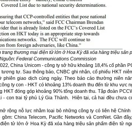
 trang thương mại điện tử lớn ở Hoa Kỳ đã xóa hàng triệu sản
. Nguồn: Federal Communications Commission
2022, China Unicom - công ty sở hữu khoảng 18,4% cổ phần 
ng tương tự. Sau thông báo, CNBC ghi nhận, cổ phiếu HKT niê
phiên giao dịch cùng ngày. Theo báo cáo thường niên nă
công ty con - HKT có khoảng 13% doanh thu đến từ khu vực n
iêng HKT đóng góp khoảng 90% tổng doanh thu. Tập đoàn PCC
 con trai tỷ phú Lý Gia Thành. Hiện tại, cả hai đều chưa c
mở rộng nỗ lực nhằm loại bỏ những công ty có liên hệ Chính
o gồm: China Telecom, Pacific Networks và ComNet. Gần đây
điện tử lớn ở Hoa Kỳ đã xóa hàng triệu sản phẩm điện tử ng