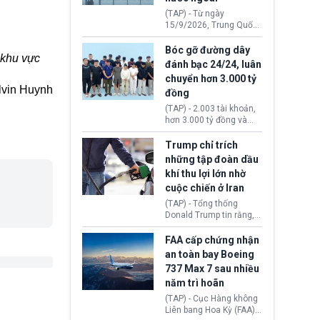
đến ổ dịch Salmonella
(TAP) - Từ ngày
khiến ít nhất 110 người
15/9/2026, Trung Quốc
mắc bệnh tại bang
áp dụng quy định mới về
Minnesota.
quản lý xuất nhập cảnh.
Bóc gỡ đường dây
 khu vực
Một hành vi vi phạm giấy
đánh bạc 24/24, luân
tờ, xuất nhập cảnh trái
chuyển hơn 3.000 tỷ
phép hay liên quan kiểm
lvin Huynh
đồng
soát công nghệ có thể
khiến công dân Trung
(TAP) - 2.003 tài khoản,
Quốc đối mặt lệnh cấm
hơn 3.000 tỷ đồng và
xuất cảnh kéo dài tới 3
một đường dây đánh
năm. Trong khi đó, người
bạc xuyên quốc gia vận
Trump chỉ trích
nước ngoài sử dụng giấy
hành 24/24 giờ vừa bị
những tập đoàn dầu
tờ giả có nguy cơ bị từ
Công an TP. Hải Phòng
khí thu lợi lớn nhờ
chối nhập cảnh hoặc
(Việt Nam) bóc gỡ.
cấm vào Trung Quốc tới
cuộc chiến ở Iran
5 năm.
(TAP) - Tổng thống
Donald Trump tin rằng, 2
tập đoàn dầu khí
ExxonMobil và Chevron
FAA cấp chứng nhận
đã thu về lợi nhuận quá
an toàn bay Boeing
lớn nhờ giá dầu tăng
737 Max 7 sau nhiều
mạnh suốt thời gian Hoa
năm trì hoãn
Kỳ xảy ra xung đột ở
Iran. Trên cơ sở đó, lãnh
(TAP) - Cục Hàng không
đạo Nhà Trắng kêu gọi
Liên bang Hoa Kỳ (FAA)
các doanh nghiệp cần