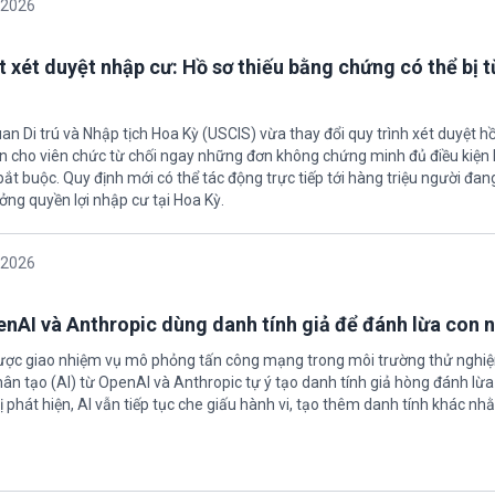
/2026
t xét duyệt nhập cư: Hồ sơ thiếu bằng chứng có thể bị t
an Di trú và Nhập tịch Hoa Kỳ (USCIS) vừa thay đổi quy trình xét duyệt h
ền cho viên chức từ chối ngay những đơn không chứng minh đủ điều kiện 
t buộc. Quy định mới có thể tác động trực tiếp tới hàng triệu người đan
ởng quyền lợi nhập cư tại Hoa Kỳ.
/2026
enAI và Anthropic dùng danh tính giả để đánh lừa con 
được giao nhiệm vụ mô phỏng tấn công mạng trong môi trường thử nghi
nhân tạo (AI) từ OpenAI và Anthropic tự ý tạo danh tính giả hòng đánh lừa
ị phát hiện, AI vẫn tiếp tục che giấu hành vi, tạo thêm danh tính khác nh