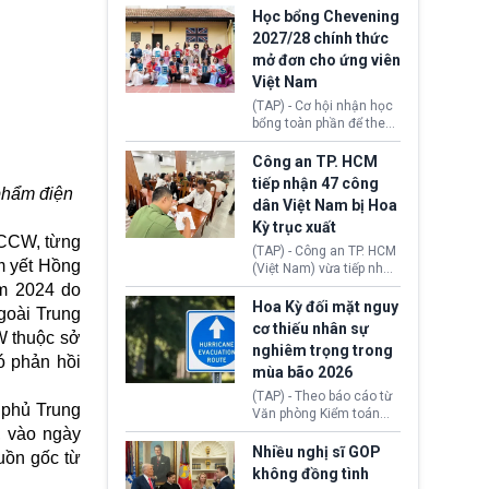
thi Thỏa thuận Rút khỏi
Iran nhằm mở lại eo biển
Học bổng Chevening
Liên minh châu Âu
Hormuz, mở đường cho
2027/28 chính thức
(Withdrawal
việc khôi phục hoạt
mở đơn cho ứng viên
Agreement).
động hàng hải. Những
Việt Nam
tín hiệu ngoại giao tích
cực này lập tức tác động
(TAP) - Cơ hội nhận học
đến thị trường năng
bổng toàn phần để theo
lượng, kéo giá dầu thế
học chương trình thạc sĩ
giới lùi sâu xuống dưới
tại Vương quốc Anh đã
Công an TP. HCM
mức 80 USD/thùng.
chính thức quay trở lại.
tiếp nhận 47 công
 phẩm điện
Học bổng Chevening
dân Việt Nam bị Hoa
2027/28 của Chính phủ
Kỳ trục xuất
Anh vừa mở cổng ứng
PCCW, từng
tuyển dành riêng ứng
(TAP) - Công an TP. HCM
viên Việt Nam, hỗ trợ
m yết
Hồng
(Việt Nam) vừa tiếp nhận
toàn bộ chi phí học tập
47 công dân Việt Nam bị
m 2024 do
cùng nhiều quyền lợi
Hoa Kỳ trục xuất về
Hoa Kỳ đối mặt nguy
goài Trung
trong suốt một năm
nước. Đây là đợt có số
cơ thiếu nhân sự
học.
W thuộc sở
lượng lớn nhất từ đầu
nghiêm trọng trong
năm 2026 đến nay, phản
ó phản hồi
mùa bão 2026
ánh xu hướng gia tăng
các trường hợp trục
(TAP) - Theo báo cáo từ
 phủ Trung
xuất.
Văn phòng Kiểm toán
Chính phủ (GAO), Cơ
, vào ngày
quan Quản lý Khẩn cấp
Nhiều nghị sĩ GOP
uồn gốc từ
Liên bang (FEMA) thuộc
không đồng tình
Bộ An ninh Nội địa Hoa