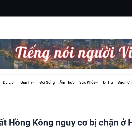
Du Lịch
Giải Trí
Đời Sống
Ẩm Thực
Sức Khỏe
Di Trú
Buôn Ch
hất Hồng Kông nguy cơ bị chặn ở 