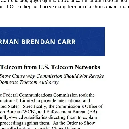
Carr cho biết, quyết định là bước đi cần thiết đảm bảo an toàn
i, FCC sẽ tiếp tục bảo vệ mạng lưới nội địa khỏi sự xâm nhập