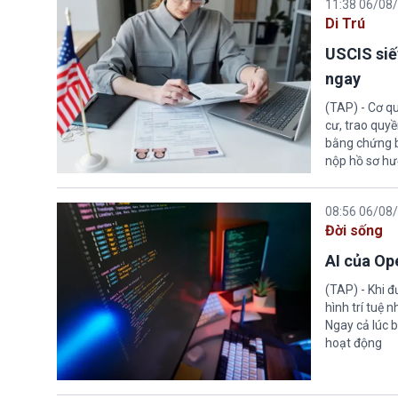
11:38 06/08
Di Trú
USCIS siế
ngay
(TAP) - Cơ qu
cư, trao quy
bằng chứng bắ
nộp hồ sơ hư
08:56 06/08
Đời sống
AI của Op
(TAP) - Khi 
hình trí tuệ 
Ngay cả lúc b
hoạt động