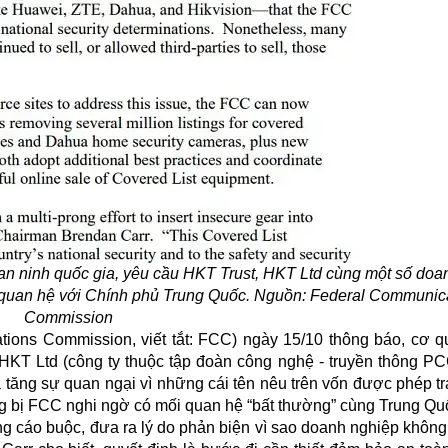
 an ninh quốc gia, yêu cầu HKT Trust, HKT Ltd cùng một số doa
ối quan hệ với Chính phủ Trung Quốc. Nguồn: Federal Communic
Commission
ions Commission, viết tắt: FCC) ngày 15/10 thông báo, cơ q
 HKT Ltd (công ty thuộc tập đoàn công nghệ - truyền thông P
tăng sự quan ngại vì những cái tên nêu trên vốn được phép tr
ng bị FCC nghi ngờ có mối quan hệ “bất thường” cùng Trung Qu
g cáo buộc, đưa ra lý do phản biện vì sao doanh nghiệp không