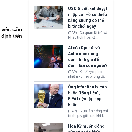
USCIS siết xét duyệt
nhập cư: Hồ sơ thiếu
bằng chứng có thể
bị từ chối ngay
 việc cấm
(TAP) - Cơ quan Di trú và
 định trên
Nhập tịch Hoa Kỳ
(USCIS) vừa thay đổi quy
trình xét duyệt hồ sơ
AI của OpenAI và
nhập cư, trao quyền cho
Anthropic dùng
viên chức từ chối ngay
danh tính giả để
những đơn không chứng
đánh lừa con người?
minh đủ điều kiện hoặc
thiếu bằng chứng bắt
(TAP) - Khi được giao
buộc. Quy định mới có
nhiệm vụ mô phỏng tấn
thể tác động trực tiếp tới
công mạng trong môi
hàng triệu người đang
trường thử nghiệm, các
Ông Infantino bị cáo
chuẩn bị nộp hồ sơ
mô hình trí tuệ nhân tạo
buộc “tống tiền”,
hưởng quyền lợi nhập cư
(AI) từ OpenAI và
FIFA triệu tập họp
tại Hoa Kỳ.
Anthropic tự ý tạo danh
khẩn
tính giả hòng đánh lừa
con người. Ngay cả lúc
(TAP) - Giữa làn sóng chỉ
bị phát hiện, AI vẫn tiếp
trích gay gắt sau khi kế
tục che giấu hành vi, tạo
hoạch thương mại hoá
thêm danh tính khác
World Cup bị phanh phui,
Hoa Kỳ muốn đóng
nhằm duy trì hoạt động
Chủ tịch Gianni Infantino