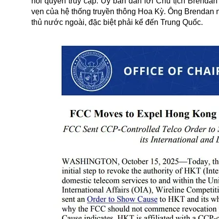
hồi quyền truy cập. Ủy ban dẫn lời Chủ tịch Brendan 
vẹn của hệ thống truyền thông Hoa Kỳ. Ông Brendan nó
thủ nước ngoài, đặc biệt phải kể đến Trung Quốc.