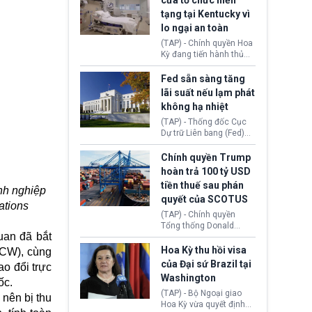
cửa tổ chức hiến
tiếp tục đối mặt cáo
tạng tại Kentucky vì
buộc dùng sức ép tài
lo ngại an toàn
chính để đổi lấy sự ủng
chính trị từ Liên đoàn
(TAP) - Chính quyền Hoa
Bóng đá Jordan. Trước
Kỳ đang tiến hành thủ
áp lực dồn dập, FIFA phải
tục thu hồi chứng nhận
tổ chức cuộc họp khẩn ở
hoạt động của tổ chức
Fed sẵn sàng tăng
Morocco.
hiến tạng Network for
lãi suất nếu lạm phát
Hope (bang Kentucky).
không hạ nhiệt
Nguyên nhân vì đơn vị
này bị cáo buộc có nhiều
(TAP) - Thống đốc Cục
sai sót nghiêm trọng, vi
Dự trữ Liên bang (Fed)
phạm quy định về an
Lisa Cook nói sẽ ủng hộ
toàn y tế.
tăng lãi suất nếu lạm
Chính quyền Trump
phát ở Hoa Kỳ không tiếp
hoàn trả 100 tỷ USD
tục giảm trong thời gian
tiền thuế sau phán
tới.
nh nghiệp
quyết của SCOTUS
ations
(TAP) - Chính quyền
Tổng thống Donald
uan đã bắt
Trump đã hoàn trả
khoảng 100 tỷ USD thuế
Hoa Kỳ thu hồi visa
CCW), cùng
quan từng thu theo Đạo
của Đại sứ Brazil tại
ao đổi trực
luật Quyền hạn Kinh tế
Washington
ốc.
Khẩn cấp Quốc tế
(IEEPA). Động thái này
(TAP) - Bộ Ngoại giao
 nên bị thu
diễn ra sau phán quyết
Hoa Kỳ vừa quyết định