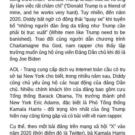
ấy làm việc rất chăm chỉ” (“Donald Trump is a friend of
mine, and he works very hard). Tuy nhiên, đến năm
2020, Diddy bất ngờ có động thái “quay xe” khi tuyên
bố “những người đàn ông da trắng như Trump cần
phải bị trục xuất” (White men like Trump need to be
banished). Trao đổi cùng người dẫn chương trình
Charlamagne tha God, nam rapper cho thấy lập
trường muốn ủng hộ ứng viên Đảng Dân chủ khi đó là
ông Joe Biden
AOL - Trang cung cấp dịch vụ Internet toàn cầu có trụ
sở tại New York cho biết, trong nhiều năm sau, Diddy
cũng chủ yếu ủng hộ các hoạt động của đảng Dân
chủ. Nhiều chính khách lớn của đảng bao gồm cựu
Tổng thống Barack Obama, Thị trưởng thành phố
New York Eric Adams, đặc biệt là Phó Tổng thống
Kamala Harris - đối trọng lớn nhất của ông Trump
hiện nay cũng từng gặp và có bài viết về nam rapper.
Cụ thể, theo một bài đăng trên mạng xã hội “X” vào
năm 2020 (thời điểm đó là Twitter), bà Kamala Harris