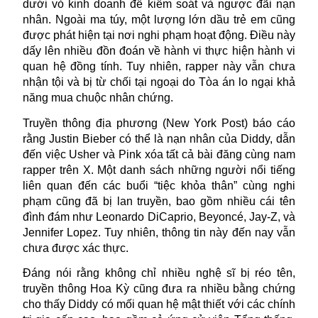
dưới vỏ kinh doanh để kiểm soát và ngược đãi nạn
nhân. Ngoài ma túy, một lượng lớn dầu trẻ em cũng
được phát hiện tại nơi nghi phạm hoạt động. Điều này
dấy lên nhiều đồn đoán về hành vi thực hiện hành vi
quan hệ đồng tính. Tuy nhiên, rapper này vẫn chưa
nhận tội và bị từ chối tại ngoại do Tòa án lo ngại khả
năng mua chuộc nhân chứng.
Truyền thông địa phương (New York Post) báo cáo
rằng Justin Bieber có thể là nạn nhân của Diddy, dẫn
đến việc Usher và Pink xóa tất cả bài đăng cùng nam
rapper trên X. Một danh sách những người nổi tiếng
liên quan đến các buổi “tiệc khỏa thân” cùng nghi
phạm cũng đã bị lan truyền, bao gồm nhiều cái tên
đình đám như Leonardo DiCaprio, Beyoncé, Jay-Z, và
Jennifer Lopez. Tuy nhiên, thông tin này đến nay vẫn
chưa được xác thực.
Đáng nói rằng không chỉ nhiều nghệ sĩ bị réo tên,
truyền thông Hoa Kỳ cũng đưa ra nhiều bằng chứng
cho thấy Diddy có mối quan hệ mật thiết với các chính