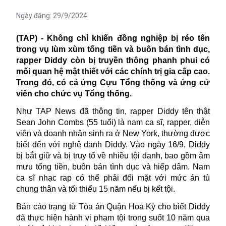
Ngày đăng:
29/9/2024
(TAP) - Không chỉ khiến đồng nghiệp bị réo tên
trong vụ lùm xùm tống tiền và buôn bán tình dục,
rapper Diddy còn bị truyền thông phanh phui có
mối quan hệ mật thiết với các chính trị gia cấp cao.
Trong đó, có cả ứng Cựu Tổng thống và ứng cử
viên cho chức vụ Tổng thống.
Như TAP News đã thông tin, rapper Diddy tên thật
Sean John Combs (55 tuổi) là nam ca sĩ, rapper, diễn
viên và doanh nhân sinh ra ở New York, thường được
biết đến với nghệ danh Diddy. Vào ngày 16/9, Diddy
bị bắt giữ và bị
truy tố
về nhiều tội danh, bao gồm âm
mưu tống tiền, buôn bán tình dục và hiếp dâm. Nam
ca sĩ nhạc rap có thể phải đối mặt với mức án tù
chung thân và tối thiểu 15 năm nếu bị kết tội.
Bản cáo trạng từ Tòa án Quận Hoa Kỳ cho biết Diddy
đã thực hiện hành vi phạm tội trong suốt 10 năm qua