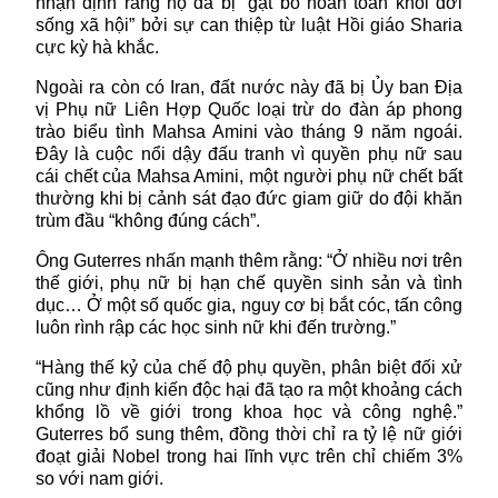
nhận định rằng họ đã bị “gạt bỏ hoàn toàn khỏi đời
sống xã hội” bởi sự can thiệp từ luật Hồi giáo Sharia
cực kỳ hà khắc.
Ngoài ra còn có Iran, đất nước này đã bị Ủy ban Địa
vị Phụ nữ Liên Hợp Quốc loại trừ do đàn áp phong
trào biểu tình Mahsa Amini vào tháng 9 năm ngoái.
Đây là cuộc nổi dậy đấu tranh vì quyền phụ nữ sau
cái chết của Mahsa Amini, một người phụ nữ chết bất
thường khi bị cảnh sát đạo đức giam giữ do đội khăn
trùm đầu “không đúng cách”.
Ông Guterres nhấn mạnh thêm rằng: “Ở nhiều nơi trên
thế giới, phụ nữ bị hạn chế quyền sinh sản và tình
dục… Ở một số quốc gia, nguy cơ bị bắt cóc, tấn công
luôn rình rập các học sinh nữ khi đến trường.”
“Hàng thế kỷ của chế độ phụ quyền, phân biệt đối xử
cũng như định kiến độc hại đã tạo ra một khoảng cách
khổng lồ về giới trong khoa học và công nghệ.”
Guterres bổ sung thêm, đồng thời chỉ ra tỷ lệ nữ giới
đoạt giải Nobel trong hai lĩnh vực trên chỉ chiếm 3%
so với nam giới.