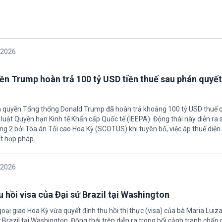
/2026
ền Trump hoàn trả 100 tỷ USD tiền thuế sau phán quyết
h quyền Tổng thống Donald Trump đã hoàn trả khoảng 100 tỷ USD thuế 
 luật Quyền hạn Kinh tế Khẩn cấp Quốc tế (IEEPA). Động thái này diễn ra
ng 2 bởi Tòa án Tối cao Hoa Kỳ (SCOTUS) khi tuyên bố, việc áp thuế diện 
t hợp pháp.
/2026
 hồi visa của Đại sứ Brazil tại Washington
oại giao Hoa Kỳ vừa quyết định thu hồi thị thực (visa) của bà Maria Luiza
sứ Brazil tại Washington. Động thái trên diễn ra trong bối cảnh tranh chấp