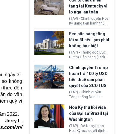
cửa tổ chức hiến
tiếp tục đối mặt cáo
tạng tại Kentucky vì
buộc dùng sức ép tài
lo ngại an toàn
chính để đổi lấy sự ủng
chính trị từ Liên đoàn
(TAP) - Chính quyền Hoa
Bóng đá Jordan. Trước
Kỳ đang tiến hành thủ
áp lực dồn dập, FIFA phải
tục thu hồi chứng nhận
tổ chức cuộc họp khẩn ở
hoạt động của tổ chức
Fed sẵn sàng tăng
Morocco.
hiến tạng Network for
lãi suất nếu lạm phát
Hope (bang Kentucky).
không hạ nhiệt
Nguyên nhân vì đơn vị
này bị cáo buộc có nhiều
(TAP) - Thống đốc Cục
sai sót nghiêm trọng, vi
Dự trữ Liên bang (Fed)
phạm quy định về an
Lisa Cook nói sẽ ủng hộ
toàn y tế.
tăng lãi suất nếu lạm
Chính quyền Trump
phát ở Hoa Kỳ không tiếp
hoàn trả 100 tỷ USD
i, ngày 31
tục giảm trong thời gian
tiền thuế sau phán
ồ sơ không
tới.
quyết của SCOTUS
hị thực đến
(TAP) - Chính quyền
oãn do văn
Tổng thống Donald
iểm quý vị
Trump đã hoàn trả
khoảng 100 tỷ USD thuế
Hoa Kỳ thu hồi visa
quan từng thu theo Đạo
của Đại sứ Brazil tại
năm 2022.
luật Quyền hạn Kinh tế
Washington
Jerry L.
Khẩn cấp Quốc tế
(IEEPA). Động thái này
(TAP) - Bộ Ngoại giao
cs.com/vn/
diễn ra sau phán quyết
Hoa Kỳ vừa quyết định