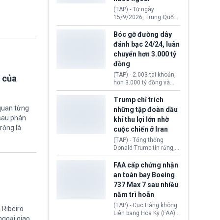
đến ổ dịch Salmonella
(TAP) - Từ ngày
khiến ít nhất 110 người
15/9/2026, Trung Quốc
mắc bệnh tại bang
áp dụng quy định mới về
Minnesota.
quản lý xuất nhập cảnh.
Bóc gỡ đường dây
Một hành vi vi phạm giấy
đánh bạc 24/24, luân
tờ, xuất nhập cảnh trái
chuyển hơn 3.000 tỷ
phép hay liên quan kiểm
đồng
soát công nghệ có thể
khiến công dân Trung
(TAP) - 2.003 tài khoản,
 của
Quốc đối mặt lệnh cấm
hơn 3.000 tỷ đồng và
xuất cảnh kéo dài tới 3
một đường dây đánh
năm. Trong khi đó, người
bạc xuyên quốc gia vận
Trump chỉ trích
nước ngoài sử dụng giấy
hành 24/24 giờ vừa bị
quan từng
những tập đoàn dầu
tờ giả có nguy cơ bị từ
Công an TP. Hải Phòng
 sau phán
khí thu lợi lớn nhờ
chối nhập cảnh hoặc
(Việt Nam) bóc gỡ.
rộng là
cấm vào Trung Quốc tới
cuộc chiến ở Iran
5 năm.
(TAP) - Tổng thống
Donald Trump tin rằng, 2
tập đoàn dầu khí
ExxonMobil và Chevron
FAA cấp chứng nhận
đã thu về lợi nhuận quá
an toàn bay Boeing
lớn nhờ giá dầu tăng
737 Max 7 sau nhiều
mạnh suốt thời gian Hoa
năm trì hoãn
Kỳ xảy ra xung đột ở
Iran. Trên cơ sở đó, lãnh
(TAP) - Cục Hàng không
 Ribeiro
đạo Nhà Trắng kêu gọi
Liên bang Hoa Kỳ (FAA)
 ngoại giao
các doanh nghiệp cần