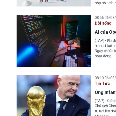
nộp hồ sơ hư
08:56 06/08
Đời sống
AI của Op
(TAP) - Khi 
hình trí tuệ 
Ngay cả lúc b
hoạt động
08:10 06/08
Tin Tức
Ông Infant
(TAP) - Giữa 
Chủ tịch Gian
trị từ Liên đ