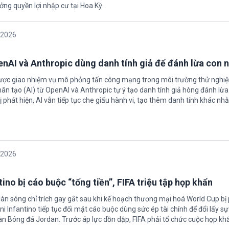
ởng quyền lợi nhập cư tại Hoa Kỳ.
/2026
enAI và Anthropic dùng danh tính giả để đánh lừa con 
được giao nhiệm vụ mô phỏng tấn công mạng trong môi trường thử nghi
nhân tạo (AI) từ OpenAI và Anthropic tự ý tạo danh tính giả hòng đánh lừa
ị phát hiện, AI vẫn tiếp tục che giấu hành vi, tạo thêm danh tính khác nh
/2026
ino bị cáo buộc “tống tiền”, FIFA triệu tập họp khẩn
làn sóng chỉ trích gay gắt sau khi kế hoạch thương mại hoá World Cup bị
ni Infantino tiếp tục đối mặt cáo buộc dùng sức ép tài chính để đổi lấy s
oàn Bóng đá Jordan. Trước áp lực dồn dập, FIFA phải tổ chức cuộc họp kh