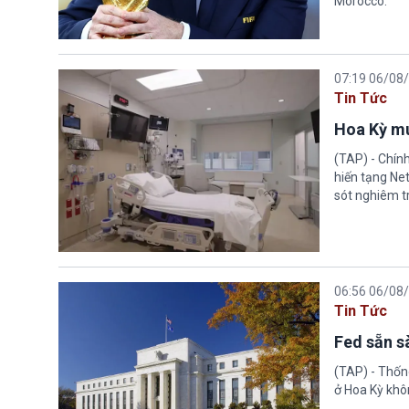
Morocco.
07:19 06/08
Tin Tức
Hoa Kỳ mu
(TAP) - Chín
hiến tạng Ne
sót nghiêm tr
06:56 06/08
Tin Tức
Fed sẵn s
(TAP) - Thống
ở Hoa Kỳ khôn