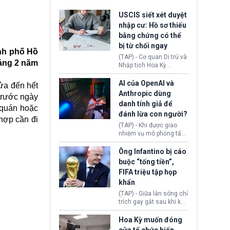
USCIS siết xét duyệt
nhập cư: Hồ sơ thiếu
bằng chứng có thể
bị từ chối ngay
ành phố Hồ
(TAP) - Cơ quan Di trú và
háng 2 năm
Nhập tịch Hoa Kỳ
(USCIS) vừa thay đổi quy
trình xét duyệt hồ sơ
AI của OpenAI và
cửa đến hết
nhập cư, trao quyền cho
Anthropic dùng
trước ngày
viên chức từ chối ngay
danh tính giả để
những đơn không chứng
 quán hoặc
đánh lừa con người?
minh đủ điều kiện hoặc
hợp cần đi
thiếu bằng chứng bắt
(TAP) - Khi được giao
buộc. Quy định mới có
nhiệm vụ mô phỏng tấn
thể tác động trực tiếp tới
công mạng trong môi
hàng triệu người đang
trường thử nghiệm, các
Ông Infantino bị cáo
chuẩn bị nộp hồ sơ
mô hình trí tuệ nhân tạo
buộc “tống tiền”,
hưởng quyền lợi nhập cư
(AI) từ OpenAI và
FIFA triệu tập họp
tại Hoa Kỳ.
Anthropic tự ý tạo danh
khẩn
tính giả hòng đánh lừa
con người. Ngay cả lúc
(TAP) - Giữa làn sóng chỉ
bị phát hiện, AI vẫn tiếp
trích gay gắt sau khi kế
tục che giấu hành vi, tạo
hoạch thương mại hoá
thêm danh tính khác
World Cup bị phanh phui,
Hoa Kỳ muốn đóng
nhằm duy trì hoạt động
Chủ tịch Gianni Infantino