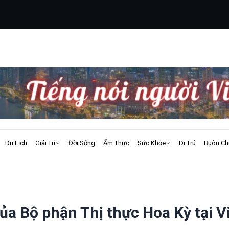
Du Lịch
Giải Trí
Đời Sống
Ẩm Thực
Sức Khỏe
Di Trú
Buôn Ch
ủa Bộ phận Thị thực Hoa Kỳ tại V