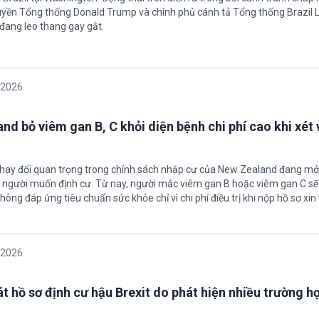
uyền Tổng thống Donald Trump và chính phủ cánh tả Tổng thống Brazil L
 đang leo thang gay gắt.
/2026
nd bỏ viêm gan B, C khỏi diện bệnh chi phí cao khi xét 
thay đổi quan trọng trong chính sách nhập cư của New Zealand đang mở
u người muốn định cư. Từ nay, người mắc viêm gan B hoặc viêm gan C s
hông đáp ứng tiêu chuẩn sức khỏe chỉ vì chi phí điều trị khi nộp hồ sơ xin 
/2026
t hồ sơ định cư hậu Brexit do phát hiện nhiều trường h