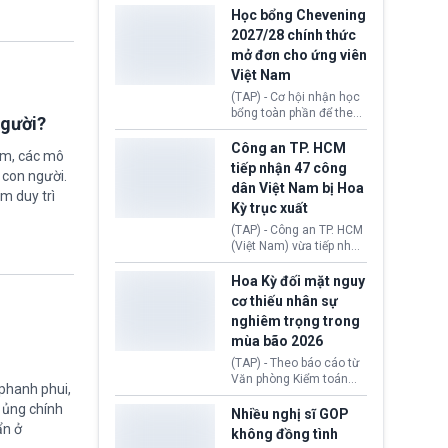
thi Thỏa thuận Rút khỏi
Iran nhằm mở lại eo biển
Học bổng Chevening
Liên minh châu Âu
Hormuz, mở đường cho
2027/28 chính thức
(Withdrawal
việc khôi phục hoạt
mở đơn cho ứng viên
Agreement).
động hàng hải. Những
Việt Nam
tín hiệu ngoại giao tích
cực này lập tức tác động
(TAP) - Cơ hội nhận học
đến thị trường năng
bổng toàn phần để theo
người?
lượng, kéo giá dầu thế
học chương trình thạc sĩ
giới lùi sâu xuống dưới
tại Vương quốc Anh đã
Công an TP. HCM
ệm, các mô
mức 80 USD/thùng.
chính thức quay trở lại.
tiếp nhận 47 công
 con người.
Học bổng Chevening
dân Việt Nam bị Hoa
2027/28 của Chính phủ
ằm duy trì
Kỳ trục xuất
Anh vừa mở cổng ứng
tuyển dành riêng ứng
(TAP) - Công an TP. HCM
viên Việt Nam, hỗ trợ
(Việt Nam) vừa tiếp nhận
toàn bộ chi phí học tập
47 công dân Việt Nam bị
cùng nhiều quyền lợi
Hoa Kỳ trục xuất về
Hoa Kỳ đối mặt nguy
trong suốt một năm
nước. Đây là đợt có số
cơ thiếu nhân sự
học.
lượng lớn nhất từ đầu
nghiêm trọng trong
năm 2026 đến nay, phản
mùa bão 2026
ánh xu hướng gia tăng
các trường hợp trục
(TAP) - Theo báo cáo từ
xuất.
Văn phòng Kiểm toán
 phanh phui,
Chính phủ (GAO), Cơ
ự ủng chính
quan Quản lý Khẩn cấp
Nhiều nghị sĩ GOP
Liên bang (FEMA) thuộc
ẩn ở
không đồng tình
Bộ An ninh Nội địa Hoa