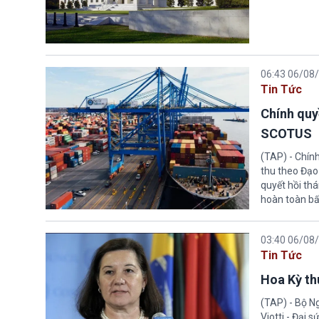
06:43 06/08
Tin Tức
Chính quy
SCOTUS
(TAP) - Chín
thu theo Đạo
quyết hồi thá
hoàn toàn bấ
03:40 06/08
Tin Tức
Hoa Kỳ thu
(TAP) - Bộ Ng
Viotti - Đại 