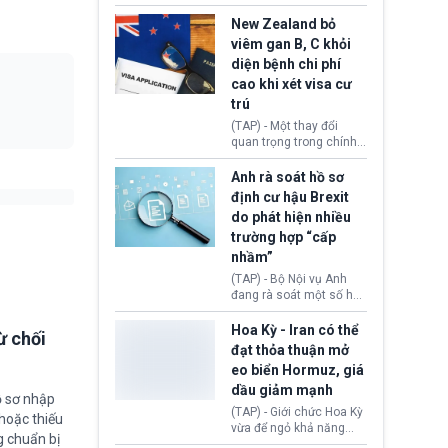
hồi tháng 2 bởi Tòa án
thu hồi thị thực (visa)
Tối cao Hoa Kỳ
của bà Maria Luiza
New Zealand bỏ
(SCOTUS) khi tuyên bố,
Ribeiro Viotti - Đại sứ
viêm gan B, C khỏi
việc áp thuế diện rộng là
Brazil tại Washington.
diện bệnh chi phí
hoàn toàn bất hợp pháp.
Động thái trên diễn ra
cao khi xét visa cư
trong bối cảnh tranh
chấp ngoại giao giữa
trú
chính quyền Tổng thống
(TAP) - Một thay đổi
Donald Trump và chính
quan trọng trong chính
phủ cánh tả Tổng thống
sách nhập cư của New
Brazil Luiz Inácio Lula
Zealand đang mở ra
Anh rà soát hồ sơ
da Silva đang leo thang
thêm cơ hội cho nhiều
định cư hậu Brexit
gay gắt.
người muốn định cư. Từ
do phát hiện nhiều
nay, người mắc viêm
trường hợp “cấp
gan B hoặc viêm gan C
sẽ không còn bị mặc
nhầm”
định không đáp ứng tiêu
(TAP) - Bộ Nội vụ Anh
chuẩn sức khỏe chỉ vì
đang rà soát một số hồ
chi phí điều trị khi nộp hồ
sơ thuộc Chương trình
sơ xin visa cư trú.
Định cư EU (EU
Hoa Kỳ - Iran có thể
ừ chối
Settlement Scheme -
đạt thỏa thuận mở
EUSS) sau khi xác định
eo biển Hormuz, giá
có trường hợp được cấp
dầu giảm mạnh
quy chế cư trú hậu
ồ sơ nhập
Brexit “do nhầm lẫn”.
(TAP) - Giới chức Hoa Kỳ
hoặc thiếu
Động thái này làm dấy
vừa để ngỏ khả năng
g chuẩn bị
lên lo ngại về việc thực
sớm đạt thỏa thuận với