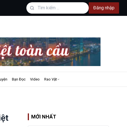
Đăng nhập
uyện
Bạn Đọc
Video
Rao Vặt
iệt
MỚI NHẤT