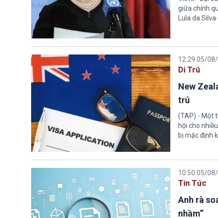
giữa chính q
Lula da Silva
12:29 05/08
Di Trú
New Zeala
trú
(TAP) - Một 
hội cho nhiề
bị mặc định k
10:50 05/08
Tin Tức
Anh rà soá
nhầm”