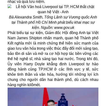
nhạc và quà lưu niệm.
Bà Alexandra Smith, Tổng Lãnh sự Vương quốc Anh
tại Thành phố Hồ Chí Minh phát biểu khai mạc sự
kiện. Nguồn: www.gov.uk
Phát biểu tại sự kiện, Giám đốc Hội đồng Anh tại Việt
Nam James Shipton nhấn mạnh, quan hệ Thành phố
Kết nghĩa mới là minh chứng thể hiện sức mạnh của
giao lưu văn hóa trong việc thúc đẩy đổi mới sáng tạo,
bảo tồn di sản và mở ra cơ hội hợp tác bền vững các
thế hệ nghệ sĩ, nhà sáng tạo hai nước. Trong khi đó,
Ủy viên Harry Doyle khẳng định Liverpool tự hào
đồng hành cùng TP.HCM ở các lĩnh vực y tế, sức
khỏe tinh thần và văn hóa, hướng tới những lợi ích
chung cho người dân hai thành phố, dù cách nhau
hàng nghìn kilômét.