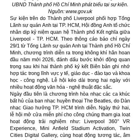
UBND Thành phố Hồ Chí Minh phát biểu tại sự kiện.
Nguồn: www.gov.uk
Sự kiện trên do Thành phố Liverpool phối hợp Tổng
Lãnh sự quán Anh tại TP. HCM, Hội đồng Anh tổ chức
nhân dịp kỷ niệm quan hệ Thành phố Kết nghĩa giữa
Liverpool - TP. HCM. Theo thông cáo báo chí ngày
29/1 từ Tổng Lãnh sự quán Anh tại Thành phố Hồ Chí
Minh, chương trình diễn ra trong không khí hân hoan
đầu năm mới 2026, đánh dấu bước khởi động quan
trọng sau khi hai thành phố ký kết Biên bản ghi nhớ
hợp tác trong lĩnh vực y tế, giáo dục - đào tạo và khoa
học - công nghệ. Lễ hội kéo dài trong hai ngày với
nhiều hoạt động văn hóa - nghệ thuật đặc sắc.
Ngày đầu tiên là chương trình hòa nhạc các ca khúc
bất hủ của ban nhạc huyền thoại The Beatles, do Dàn
nhạc Giao hưởng TP. HCM trình diễn. Ngày thứ hai,
lễ hội mở cửa miễn phí cho công chúng tham gia loạt
hoạt động trải nghiệm như: Liverpool 360° VR
Experience, Mini Anfield Stadium Activation, Twin
Cities Digital Gallery, cùng hoạt động tương tác, âm