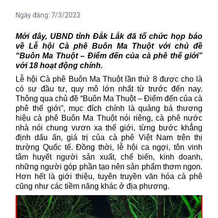
Ngày đăng:
7/3/2023
Mới đây, UBND
tỉnh Đắk Lắk
đã tổ chức họp báo
về Lễ hội Cà phê Buôn Ma Thuột với chủ đề
“Buôn Ma Thuột – Điểm đến của cà phê thế giới”
với 18 hoạt động chính.
Lễ hội Cà phê Buôn Ma Thuột lần thứ 8 được cho là
có sự đầu tư, quy mô lớn nhất từ trước đến nay.
Thông qua chủ đề “Buôn Ma Thuột – Điểm đến của cà
phê thế giới”, mục đích chính là quảng bá thương
hiệu cà phê Buôn Ma Thuột nói riêng, cà phê nước
nhà nói chung vươn xa thế giới, từng bước khẳng
định dấu ấn, giá trị của cà phê Việt Nam trên thị
trường Quốc tế. Đồng thời, lễ hội ca ngợi, tôn vinh
tâm huyết người sản xuất, chế biến, kinh doanh,
những người góp phần tạo nên sản phẩm thơm ngon.
Hơn hết là giới thiệu, tuyên truyền văn hóa cà phê
cũng như các tiềm năng khác ở địa phương.