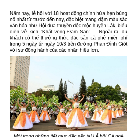
Năm nay, lễ hội với 18 hoạt động chính hứa hẹn bùng
nổ nhất từ trước đến nay, đặc biệt mang đậm màu sắc
văn hóa như Hội đua thuyền độc mộc huyện Lắk, biểu
diễn vở kịch “Khát vọng Đam San”,… Ngoài ra, du
khách có thể thưởng thức đặc sản cà phê miễn phí
trong 5 ngày từ ngày 10/3 trên đường Phan Đình Giót
với sự đồng hành của các nhãn hiệu lớn.
Một trong những tiết mục đặc sắc tại Lễ hội Cà phê