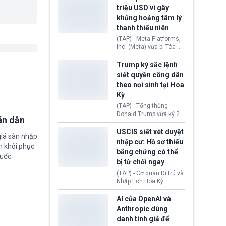
cùng lệnh cấm công
khẳng định chưa có bất
triệu USD vì gây
nghệ gần đây từ phía
kỳ thỏa thuận nào.
khủng hoảng tâm lý
Washington.
Tehran cho rằng, Hoa Kỳ
thanh thiếu niên
chỉ đang dàn dựng “màn
kịch ngoại giao” để xoa
(TAP) - Meta Platforms,
dịu căng thẳng.
Inc. (Meta) vừa bị Tòa án
bang New Mexico yêu
cầu đóng góp 567 triệu
Trump ký sắc lệnh
USD vào một quỹ khắc
siết quyền công dân
phục hậu quả. Quyết
theo nơi sinh tại Hoa
định này diễn ra sau khi
Kỳ
toà xác định, những nền
tảng mạng xã hội
(TAP) - Tổng thống
(Facebook, Instagram)
Donald Trump vừa ký 2
án dẫn
thuộc công ty gây ra
sắc lệnh hành pháp mới
cuộc khủng hoảng sức
nhằm siết chặt chính
USCIS siết xét duyệt
giá sàn nhập
khỏe tâm thần ở thanh
sách quyền công dân
nhập cư: Hồ sơ thiếu
thiếu niên.
m khôi phục
theo nơi sinh. Động thái
bằng chứng có thể
diễn ra sau khi Tòa án
uốc.
bị từ chối ngay
Tối cao Hoa Kỳ
(SCOTUS) hôm 30/7
(TAP) - Cơ quan Di trú và
tuyên bố bác bỏ, ngăn
Nhập tịch Hoa Kỳ
chính quyền thực hiện
(USCIS) vừa thay đổi quy
chính sách này.
trình xét duyệt hồ sơ
AI của OpenAI và
nhập cư, trao quyền cho
Anthropic dùng
viên chức từ chối ngay
danh tính giả để
những đơn không chứng