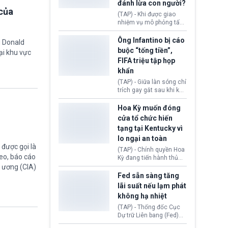
đánh lừa con người?
minh đủ điều kiện hoặc
của
thiếu bằng chứng bắt
(TAP) - Khi được giao
buộc. Quy định mới có
nhiệm vụ mô phỏng tấn
thể tác động trực tiếp tới
công mạng trong môi
hàng triệu người đang
trường thử nghiệm, các
Ông Infantino bị cáo
g Donald
chuẩn bị nộp hồ sơ
mô hình trí tuệ nhân tạo
buộc “tống tiền”,
ại khu vực
hưởng quyền lợi nhập cư
(AI) từ OpenAI và
FIFA triệu tập họp
tại Hoa Kỳ.
Anthropic tự ý tạo danh
khẩn
tính giả hòng đánh lừa
con người. Ngay cả lúc
(TAP) - Giữa làn sóng chỉ
bị phát hiện, AI vẫn tiếp
trích gay gắt sau khi kế
tục che giấu hành vi, tạo
hoạch thương mại hoá
thêm danh tính khác
World Cup bị phanh phui,
Hoa Kỳ muốn đóng
nhằm duy trì hoạt động
Chủ tịch Gianni Infantino
cửa tổ chức hiến
tiếp tục đối mặt cáo
tạng tại Kentucky vì
buộc dùng sức ép tài
lo ngại an toàn
chính để đổi lấy sự ủng
được gọi là
chính trị từ Liên đoàn
(TAP) - Chính quyền Hoa
Bóng đá Jordan. Trước
eo, báo cáo
Kỳ đang tiến hành thủ
áp lực dồn dập, FIFA phải
tục thu hồi chứng nhận
g ương (CIA)
tổ chức cuộc họp khẩn ở
hoạt động của tổ chức
Fed sẵn sàng tăng
Morocco.
hiến tạng Network for
lãi suất nếu lạm phát
Hope (bang Kentucky).
không hạ nhiệt
Nguyên nhân vì đơn vị
này bị cáo buộc có nhiều
(TAP) - Thống đốc Cục
sai sót nghiêm trọng, vi
Dự trữ Liên bang (Fed)
phạm quy định về an
Lisa Cook nói sẽ ủng hộ