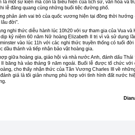
à một sự kiện mà còn là biểu hiện của lịch sử, văn hóa và tr
nghi lễ đăng quang cùng những buổi tiệc đường phố.
g phản ánh vai trò của quốc vương hiện tại đồng thời hướng
 lâu đời”.
ằng nghi thức diễu hành lúc 10h20 với sự tham gia của Vua và
dịp kỷ niệm 60 năm Nữ hoàng Elizabeth II trị vì và sử dụng l
tminster vào lúc 11h với các nghi thức truyền thống có tuổi đờ
c dầu thánh và tiếp nhận bảo vật hoàng gia.
hợp giữa hoàng gia, giáo hội và nhà nước Anh, đánh dấu Thái 
h II băng hà vào tháng 9 năm ngoái. Buổi lễ được tổ chức với
hoàng, cho thấy nhận thức của Tân Vương Charles III về nhữn
ánh giá là tối giản nhưng phù hợp với tình hình đất nước hiệ
ng.
Dian