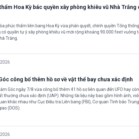
thẩm Hoa Kỳ bác quyền xây phòng khiêu vũ Nhà Trắng 
tòa phúc thẩm liên bang Hoa Kỳ vừa phán quyết, chính quyền Tổng thốn
có quyền tự ý xây phòng khiêu vũ mới rộng khoảng 90.000 feet vuông t
hà Trắng.
/2026
óc công bố thêm hồ sơ về vật thể bay chưa xác định
Năm Góc ngày 7/8 vừa công bố thêm 41 hồ sơ liên quan đến UFO hay còn 
ất thường chưa xác định (UAP). Những tài liệu này bao gồm hình ảnh, vid
quan khác nhau như Cục Điều tra Liên bang (FBI), Cơ quan Tình báo Trun
giao (DOS).
/2026