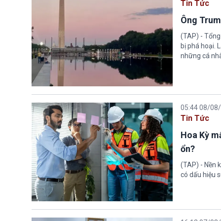
Tin Tức
Ông Trump
(TAP) - Tổng
bị phá hoại.
những cá nhâ
05:44 08/08
Tin Tức
Hoa Kỳ mấ
ổn?
(TAP) - Nền k
có dấu hiệu s