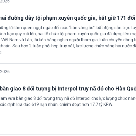
/2026
 hai đường dây tội phạm xuyên quốc gia, bắt giữ 171 đố
hững lời làm quen ngọt ngào đến các “sàn vàng ảo”, bất động sản trực t
nh bạc quy mô lớn, hai tổ chức tội phạm xuyên quốc gia đã dựng lên mạ
 Việt Nam và Lào, lôi kéo hàng nghìn người tham gia, luân chuyển dòng t
 khoản. Sau hơn 2 tuần phối hợp truy xét, lực lượng chức năng hai nước đ
g.
/2026
bàn giao 8 đối tượng bị Interpol truy nã đỏ cho Hàn Qu
 Nam vừa bàn giao 8 đối tượng truy nã đỏ Interpol cho lực lượng chức nă
xác định lừa đảo 619 nạn nhân, chiếm đoạt hơn 17,7 tỷ KRW.