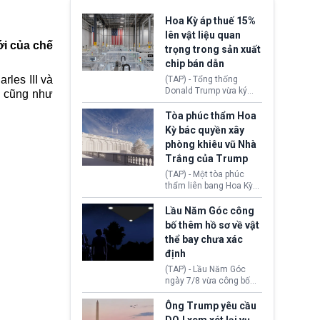
Hoa Kỳ áp thuế 15%
lên vật liệu quan
ới của chế
trọng trong sản xuất
chip bán dẫn
les III và
(TAP) - Tổng thống
Donald Trump vừa ký
h cũng như
sắc lệnh áp thuế bổ
sung 15% cùng cơ chế
Tòa phúc thẩm Hoa
giá sàn nhập khẩu
Kỳ bác quyền xây
nghiêm ngặt đối với
phòng khiêu vũ Nhà
polysilicon và các sản
Trắng của Trump
phẩm hạ nguồn. Quyết
định này nhằm khôi
(TAP) - Một tòa phúc
phục chuỗi cung ứng
thẩm liên bang Hoa Kỳ
công nghệ, năng lượng
vừa phán quyết, chính
mặt trời nội địa trước sự
quyền Tổng thống
Lầu Năm Góc công
thống trị của Trung
Donald Trump không có
bố thêm hồ sơ về vật
Quốc.
quyền tự ý xây phòng
thể bay chưa xác
khiêu vũ mới rộng
định
khoảng 90.000 feet
vuông tại khu vực Cánh
(TAP) - Lầu Năm Góc
Đông Nhà Trắng.
ngày 7/8 vừa công bố
thêm 41 hồ sơ liên quan
đến UFO hay còn được
Ông Trump yêu cầu
gọi là hiện tượng bất