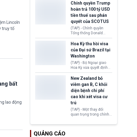
toàn y tế.
tăng lãi suất nếu lạm
Chính quyền Trump
phát ở Hoa Kỳ không tiếp
hoàn trả 100 tỷ USD
tục giảm trong thời gian
tiền thuế sau phán
tới.
quyết của SCOTUS
iệm Lincoln
 truy tố
(TAP) - Chính quyền
Tổng thống Donald
Trump đã hoàn trả
khoảng 100 tỷ USD thuế
Hoa Kỳ thu hồi visa
quan từng thu theo Đạo
của Đại sứ Brazil tại
luật Quyền hạn Kinh tế
Washington
Khẩn cấp Quốc tế
(IEEPA). Động thái này
(TAP) - Bộ Ngoại giao
diễn ra sau phán quyết
Hoa Kỳ vừa quyết định
hồi tháng 2 bởi Tòa án
thu hồi thị thực (visa)
Tối cao Hoa Kỳ
của bà Maria Luiza
New Zealand bỏ
(SCOTUS) khi tuyên bố,
Ribeiro Viotti - Đại sứ
ang bất
viêm gan B, C khỏi
việc áp thuế diện rộng là
Brazil tại Washington.
diện bệnh chi phí
hoàn toàn bất hợp pháp.
Động thái trên diễn ra
cao khi xét visa cư
trong bối cảnh tranh
ờng lao động
chấp ngoại giao giữa
trú
chính quyền Tổng thống
(TAP) - Một thay đổi
Donald Trump và chính
quan trọng trong chính
phủ cánh tả Tổng thống
sách nhập cư của New
Brazil Luiz Inácio Lula
Zealand đang mở ra
da Silva đang leo thang
thêm cơ hội cho nhiều
gay gắt.
QUẢNG CÁO
người muốn định cư. Từ