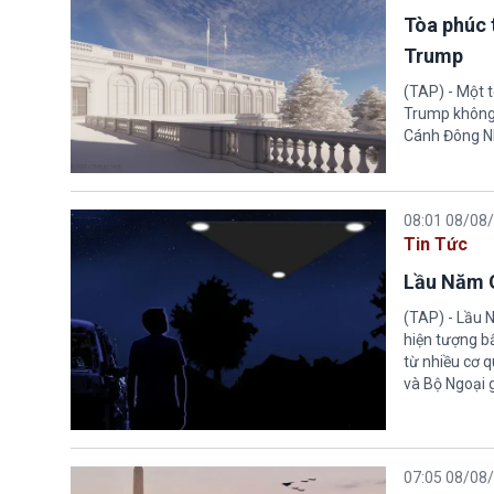
Tòa phúc 
Trump
(TAP) - Một 
Trump không 
Cánh Đông N
08:01 08/08
Tin Tức
Lầu Năm G
(TAP) - Lầu 
hiện tượng b
từ nhiều cơ 
và Bộ Ngoại 
07:05 08/08