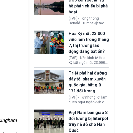
DOJ xem xét lại vụ
thường chưa xác định
hồ phản chiếu bị phá
(UAP). Những tài liệu này
hoại
bao gồm hình ảnh,
video, báo cáo từ nhiều
(TAP) - Tổng thống
cơ quan khác nhau như
Donald Trump tiếp tục
Cục Điều tra Liên bang
cho rằng, hồ phản chiếu
(FBI), Cơ quan Tình báo
trước Đài tưởng niệm
Hoa Kỳ mất 23.000
Trung ương (CIA) và Bộ
Lincoln bị phá hoại. Lãnh
việc làm trong tháng
Ngoại giao (DOS).
đạo Nhà Trắng yêu cầu
7, thị trường lao
Bộ Tư pháp (DOJ) xem
động đang bất ổn?
xét lại quyết định hủy
truy tố những cá nhân bị
(TAP) - Nền kinh tế Hoa
nghi ngờ làm hư hại
Kỳ bất ngờ mất 23.000
công trình.
việc làm vào tháng 7,
cho thấy thị trường lao
Triệt phá hai đường
động có dấu hiệu suy
dây tội phạm xuyên
yếu sau thời gian duy trì
quốc gia, bắt giữ
tương đối ổn định suốt
171 đối tượng
nửa năm 2026.
(TAP) - Từ những lời làm
quen ngọt ngào đến các
“sàn vàng ảo”, bất động
sản trực tuyến cùng
Việt Nam bàn giao 8
đường dây đánh bạc quy
đối tượng bị Interpol
ckingham
mô lớn, hai tổ chức tội
truy nã đỏ cho Hàn
phạm xuyên quốc gia đã
Quốc
dựng lên mạng lưới hoạt