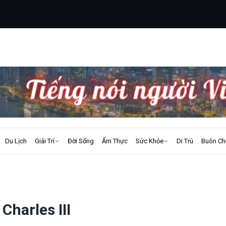
Du Lịch
Giải Trí
Đời Sống
Ẩm Thực
Sức Khỏe
Di Trú
Buôn Ch
harles III