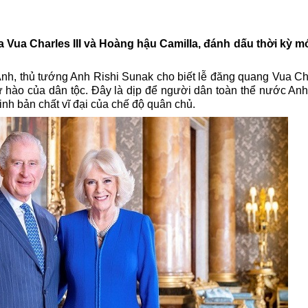
 Vua Charles III và Hoàng hậu Camilla, đánh dấu thời kỳ m
nh, thủ tướng Anh Rishi Sunak cho biết lễ đăng quang Vua Char
 hào của dân tộc. Đây là dịp để người dân toàn thể nước An
inh bản chất vĩ đại của chế độ quân chủ.