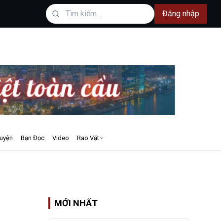
Đăng nhập
uyện
Bạn Đọc
Video
Rao Vặt
MỚI NHẤT