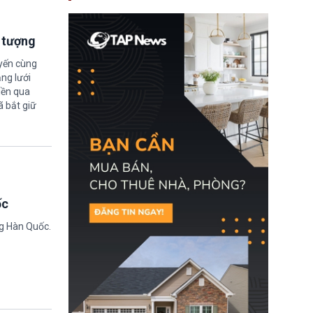
nay, người mắc viêm
gan B hoặc viêm gan C
sẽ không còn bị mặc
định không đáp ứng tiêu
i tượng
chuẩn sức khỏe chỉ vì
chi phí điều trị khi nộp hồ
uyến cùng
sơ xin visa cư trú.
ng lưới
iền qua
ã bắt giữ
ốc
ng Hàn Quốc.