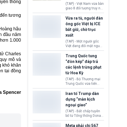
uyền thống
động tại Việt Nam và
(TAP) - Việt Nam vừa bàn
Lào, lôi kéo hàng nghìn
giao 8 đối tượng truy nã
người tham gia, luân
đỏ Interpol cho lực lượng
 đến tương
chuyển dòng tiền qua
chức năng Hàn Quốc.
Vừa ra tù, người đàn
nhiều lớp tài khoản. Sau
Nhóm này bị xác định
ông gốc Việt bị ICE
hơn 2 tuần phối hợp truy
lừa đảo 619 nạn nhân,
 Hoàng hậu
bắt giữ, chờ trục
xét, lực lượng chức năng
chiếm đoạt hơn 17,7 tỷ
ần đầu năm
hai nước đã bắt giữ 171
xuất
KRW.
đối tượng.
i hơn 1.000
(TAP) - Một người gốc
Việt đang đối mặt nguy
cơ bị trục xuất khỏi Hoa
tử Charles
Kỳ sau khi đã chấp hành
Trung Quốc tung
 quy mô và
xong bản án liên quan
“đòn kép” đáp trả
đến tội ác từ hơn 30
g khó khăn
các lệnh trừng phạt
năm trước tại California.
n tại đồng
từ Hoa Kỳ
(TAP) - Bộ Thương mại
Trung Quốc vừa tiến
hành áp đặt lệnh trừng
a Spencer
phạt lên hàng loạt thực
Iran tố Trump dàn
thể và siết chặt kiểm
dựng “màn kịch
soát xuất khẩu máy bay
ngoại giao”
không người lái (UAV)
sang Hoa Kỳ. Động thái
(TAP) - Bất chấp tuyên
này nhằm đáp trả các
bố từ Tổng thống Donald
biện pháp hạn chế
Trump về tiến trình đàm
thương mại, áp thuế mới
phán hòa bình, Iran
Meta phải chi 567