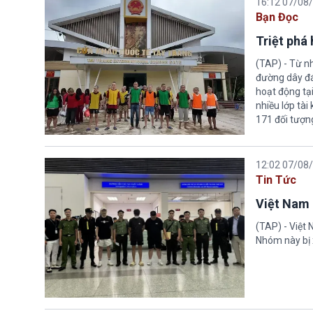
16:12 07/08
Bạn Đọc
Triệt phá
(TAP) - Từ n
đường dây đá
hoạt động tại
nhiều lớp tài
171 đối tượn
12:02 07/08
Tin Tức
Việt Nam 
(TAP) - Việt
Nhóm này bị 