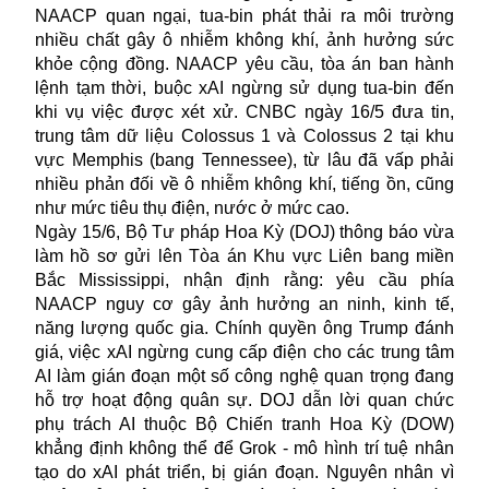
NAACP quan ngại, tua-bin phát thải ra môi trường
nhiều chất gây ô nhiễm không khí, ảnh hưởng sức
khỏe cộng đồng. NAACP yêu cầu, tòa án ban hành
lệnh tạm thời, buộc xAI ngừng sử dụng tua-bin đến
khi vụ việc được xét xử. CNBC ngày 16/5 đưa tin,
trung tâm dữ liệu Colossus 1 và Colossus 2 tại khu
vực Memphis (bang Tennessee), từ lâu đã vấp phải
nhiều phản đối về ô nhiễm không khí, tiếng ồn, cũng
như mức tiêu thụ điện, nước ở mức cao.
Ngày 15/6, Bộ Tư pháp Hoa Kỳ (DOJ) thông báo vừa
làm hồ sơ gửi lên Tòa án Khu vực Liên bang miền
Bắc Mississippi, nhận định rằng: yêu cầu phía
NAACP nguy cơ gây ảnh hưởng an ninh, kinh tế,
năng lượng quốc gia. Chính quyền ông Trump đánh
giá, việc
xAI
ngừng cung cấp điện cho các trung tâm
AI làm gián đoạn một số công nghệ quan trọng đang
hỗ trợ hoạt động quân sự. DOJ dẫn lời quan chức
phụ trách AI thuộc Bộ Chiến tranh Hoa Kỳ (DOW)
khẳng định không thể để Grok - mô hình trí tuệ nhân
tạo do xAI phát triển, bị gián đoạn. Nguyên nhân vì