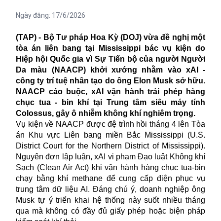
Ngày đăng:
17/6/2026
(TAP) - Bộ Tư pháp Hoa Kỳ (DOJ) vừa đề nghị một
tòa án liên bang tại Mississippi bác vụ kiện do
Hiệp hội Quốc gia vì Sự Tiến bộ của người Người
Da màu (NAACP) khởi xướng nhằm vào xAI -
công ty trí tuệ nhân tạo do ông Elon Musk sở hữu.
NAACP cáo buộc, xAI vận hành trái phép hàng
chục tua - bin khí tại Trung tâm siêu máy tính
Colossus, gây ô nhiễm không khí nghiêm trọng.
Vụ kiện về NAACP được đệ trình hồi tháng 4 lên Tòa
án Khu vực Liên bang miền Bắc Mississippi (U.S.
District Court for the Northern District of Mississippi).
Nguyên đơn lập luận, xAI vi phạm Đạo luật Không khí
Sạch (Clean Air Act) khi vận hành hàng chục tua-bin
chạy bằng khí methane để cung cấp điện phục vụ
trung tâm dữ liệu AI. Đáng chú ý, doanh nghiệp ông
Musk tự ý triển khai hệ thống này suốt nhiều tháng
qua mà không có đầy đủ giấy phép hoặc biện pháp