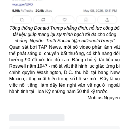
Tổng thống Donald Trump khẳng định, nỗ lực công bố
tài liệu giúp mang lại sự minh bạch tối đa cho công
chúng. Nguồn: Truth Social “@realDonaldTrump”
Quan sát bởi TAP News, một số video phản ánh vật
thể phát sáng di chuyển bất thường, có khả năng đổi
hướng 90 độ với tốc độ cao. Đáng chú ý, tài liệu vụ
Roswell năm 1947 - mô tả vật thể hình lục giác từng bị
chính quyền Washington, D.C. thu hồi tại bang New
Mexico, cũng xuất hiện trong số hồ sơ mới. Đây là vụ
việc nổi tiếng, làm dấy lên nghi vấn về
người ngoài
hành tinh
tại Hoa Kỳ những năm 50 thế kỷ trước.
Mobius Nguyen