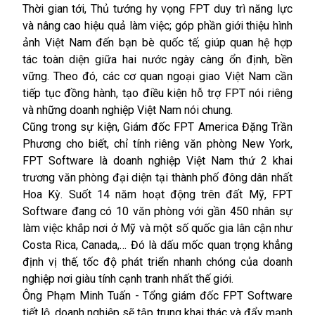
Thời gian tới, Thủ tướng hy vọng FPT duy trì năng lực
và nâng cao hiệu quả làm việc; góp phần giới thiệu hình
ảnh Việt Nam đến bạn bè quốc tế; giúp quan hệ hợp
tác toàn diện giữa hai nước ngày càng ổn định, bền
vững. Theo đó, các cơ quan ngoại giao Việt Nam cần
tiếp tục đồng hành, tạo điều kiện hỗ trợ FPT nói riêng
và những doanh nghiệp Việt Nam nói chung.
Cũng trong sự kiện, Giám đốc FPT America Đặng Trần
Phương cho biết, chỉ tính riêng văn phòng New York,
FPT Software là doanh nghiệp Việt Nam thứ 2 khai
trương văn phòng đại diện tại thành phố đông dân nhất
Hoa Kỳ. Suốt 14 năm hoạt động trên đất Mỹ, FPT
Software đang có 10 văn phòng với gần 450 nhân sự
làm việc khắp nơi ở Mỹ và một số quốc gia lân cận như
Costa Rica,
Canada
,… Đó là dấu mốc quan trọng khẳng
định vị thế, tốc độ phát triển nhanh chóng của doanh
nghiệp nơi giàu tính cạnh tranh nhất thế giới.
Ông Phạm Minh Tuấn - Tổng giám đốc FPT Software
tiết lộ, doanh nghiệp sẽ tập trung khai thác và đẩy mạnh