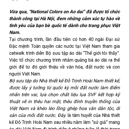
Vừa qua, “National Colors on Ao dai” đã được tổ chức
thành công tại Hà Nội, đem những cảm xúc tự hào về
tình yêu của bạn bè quốc tế dành cho trang phục Việt
Nam.
Tại chương trình, lần đầu tiên có hơn 40 ngài Đại sứ
Đặc mệnh Toàn quyền các nước tại Việt Nam tham gia
catwalk trình diễn Bộ sưu tập áo dài “Thế giới tôi thấy”.
Việc tổ chức chương trình nhằm quảng bá áo dài ra thế
giới để từ đó giới thiệu về văn hóa, đất nước và con
người Việt Nam.
Bộ sưu tập do Nhà thiết kế Đỗ Trịnh Hoài Nam thiết kế,
được lấy ý tưởng từ quốc kỳ mỗi đất nước làm điểm
nhấn trên vai, lựa chọn chất liệu lụa SVF kết hợp kỹ
thuật vẽ in thêu hai mặt, thêu đính truyền thống của
Việt Nam và khéo léo lồng ghép hoa văn dân tộc, di
sản của mỗi đất nước. Đây
là tâm huyết của Nhà thiết
kế Đỗ Trịnh Hoài Nam sau nhiều năm làm “sứ giả” mang