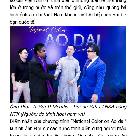
áo dài Việt Nam đi trình diễn ở những tuần lễ thời trang
lớn ở trong nước và trên thế giới, cũng như quảng bá
hình ảnh áo dài Việt Nam khi có cơ hội tiếp cận với bè
bạn quốc tế.
Ông Prof. A. Saj U Mendis - Đại sứ SRI LANKA cùng
NTK (Nguồn: do-trinh-hoai-nam.vn)
Điểm nhấn của chương trình “National Color on Ao dai”
là hình ảnh Đại sứ các nước trình diễn cùng người mẫu
trong tà áo dài truyền thống. Qua đó, đã
mang lại