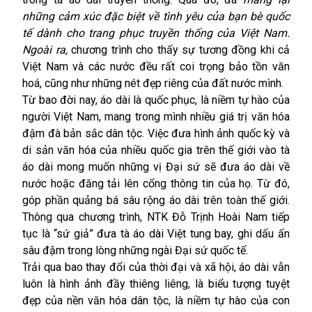
những cảm xúc đặc biệt về tình yêu của bạn bè quốc
tế dành cho trang phục truyền thống của Việt Nam.
Ngoài ra,
chương trình cho thấy sự tương đồng khi cả
Việt Nam và các nước đều rất coi trọng bảo tồn văn
hoá, cũng như những nét đẹp riêng của đất nước mình.
Từ bao đời nay, áo dài là quốc phục, là niềm tự hào của
người Việt Nam, mang trong mình nhiều giá trị văn hóa
đậm đà bản sắc dân tộc. Việc đưa hình ảnh quốc kỳ và
di sản văn hóa của nhiều quốc gia trên thế giới vào tà
áo dài mong muốn những vị Đại sứ sẽ đưa áo dài về
nước hoặc đăng tải lên cổng thông tin của họ. Từ đó,
góp phần quảng bá sâu rộng áo dài trên toàn thế giới.
Thông qua chương trình, NTK Đỗ Trịnh Hoài Nam tiếp
tục là “sứ giả” đưa tà áo dài Việt tung bay, ghi dấu ấn
sâu đậm trong lòng những ngài Đại sứ quốc tế.
Trải qua bao thay đổi của thời đại và xã hội, áo dài vẫn
luôn là hình ảnh đầy thiêng liêng, là biểu tượng tuyệt
đẹp của nền văn hóa dân tộc, là niềm tự hào của con