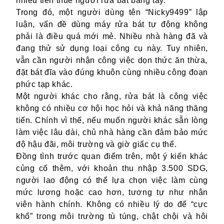
nhiều tiền thuê người rửa bát bằng tay.
Trong đó, một người dùng tên “Nicky9499” lập
luận, vấn đề dùng máy rửa bát tự động không
phải là điều quá mới mẻ. Nhiều nhà hàng đã và
đang thử sử dụng loại công cụ này. Tuy nhiên,
vẫn
cần người nhận công việc dọn thức ăn thừa,
đặt bát đĩa vào đúng khuôn cùng nhiều công đoạn
phức tạp khác.
Một người khác cho rằng, rửa bát là công việc
không có nhiều
cơ hội
học hỏi và khả năng thăng
tiến. Chính vì thế, nếu muốn người khác sẵn lòng
làm việc lâu dài, chủ nhà hàng cần đảm bảo mức
độ hậu đãi, môi trường và giờ giấc cụ thể.
Đồng tình trước
quan điểm
trên, một ý kiến khác
củng cố thêm, với
khoản thu nhập
3.500 SDG,
người lao động có thể lựa chọn
việc làm
cùng
mức lương hoặc cao hơn,
tương tự
như
nhân
viên
hành chính. Không có nhiều lý do để
“cực
khổ”
trong môi trường tù túng, chật chội và hôi