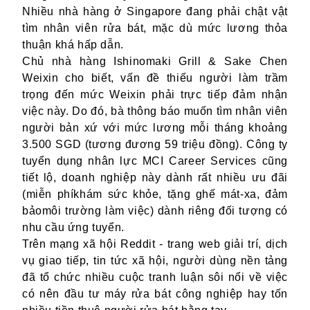
Nhiều nhà hàng ở Singapore đang phải chật vật
tìm nhân viên rửa bát, mặc dù mức lương thỏa
thuận khá hấp dẫn.
Chủ nhà hàng Ishinomaki Grill & Sake Chen
Weixin cho biết, vấn đề thiếu n
gười làm
trầm
trọng đến mức Weixin phải trực tiếp đảm nhận
việc này. Do đó, bà thông báo muốn tìm nhân viên
người bản xứ với mức lương mỗi tháng khoảng
3.500 SGD (tương đương 59 triệu đồng).
C
ông ty
tuyển dụng
nhân lực
MCI Career Services
cũng
tiết lộ, doanh nghiệp này dành rất nhiều
ưu đãi
(
miễn phí
khám sức khỏe
,
tặng
ghế mát-xa
,
đảm
bảo
môi trường
làm việc) dành riêng đối tượng có
nhu cầu ứng tuyển.
T
rên mạng xã hội Reddit - trang web giải trí, dịch
vụ giao tiếp, tin tức xã hội, người dùng nền tảng
đã tổ chức nhiều cuộc tranh luận
s
ôi nổi về việc
có nên đầu tư máy rửa bát công nghiệp hay tốn