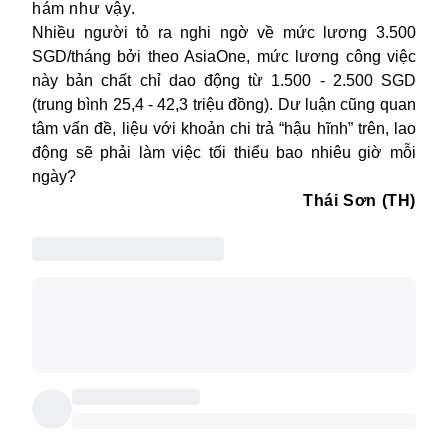
hám
như vậy
.
N
hiều người tỏ ra nghi ngờ về mức lương 3.500
SGD/
tháng
bởi theo
AsiaOne
, mức lương công việc
này bản chất chỉ dao động
từ 1.500
-
2.500
SGD
(
trung bình
25,4
-
42,3 triệu đồng).
Dư luận cũng quan
tâm vấn đề, liệu với khoản chi trả “hậu hĩnh” trên, lao
động sẽ phải làm việc tối thiểu
bao nhiêu giờ mỗi
ngày
?
Thái Sơn (TH)