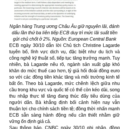
Ngân hàng Trung ương Châu Âu giữ nguyên lãi, đánh
dấu lần thứ ba liên tiếp ECB duy trì mức lãi suất tiền
gửi chủ chốt ở 2%. Nguồn: European Central Bank
ECB ngày 30/10 dẫn lời Chủ tịch Christine Lagarde
tuyên bố, lĩnh vực dịch vụ, đặc biệt như du lịch và
công nghệ kỹ thuật số, tiếp tục tăng trưởng mạnh. Tuy
nhiên, bà Lagarde nêu rõ, ngành sản xuất gặp khó
khăn do mức thuế cao hơn, tỷ giá hối đoái đồng euro
so với các đồng tiền khác tăng và môi trường kinh tế
bất ổn. Theo bà Lagarde, mức chênh lệch giữa nhu
cầu trong khu vực và quốc tế có thể còn kéo dài, song
thu nhập thực tế tăng đang thúc đẩy tiêu dùng của
người dân. Bà khẳng định bối cảnh hiện nay vẫn
thuận lợi cho chính sách tiền tệ; đồng thời nhấn mạnh
ECB sẵn sàng hành động nếu cần thiết nhằm giữ
vững ổn định giá cả.
Sau thông báo, CNBC ngày 30/10 ghi nhận, đồng