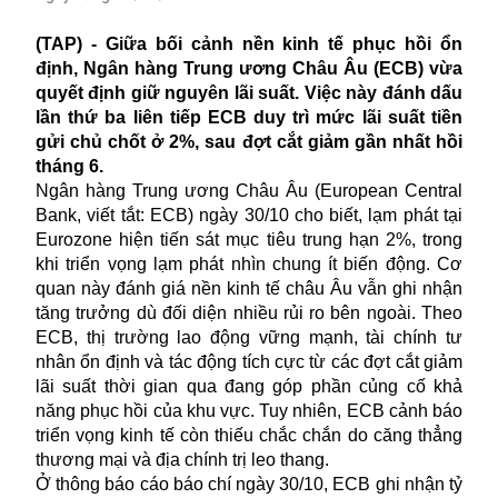
(TAP) - Giữa bối cảnh nền kinh tế phục hồi ổn
định, Ngân hàng Trung ương Châu Âu (ECB) vừa
quyết định giữ nguyên lãi suất. Việc này đánh dấu
lần thứ ba liên tiếp ECB duy trì mức lãi suất tiền
gửi chủ chốt ở 2%, sau đợt cắt giảm gần nhất hồi
tháng 6.
Ngân hàng Trung ương Châu Âu (European Central
Bank, viết tắt: ECB) ngày 30/10 cho biết, lạm phát tại
Eurozone hiện tiến sát mục tiêu trung hạn 2%, trong
khi triển vọng lạm phát nhìn chung ít biến động. Cơ
quan này đánh giá nền kinh tế châu Âu vẫn ghi nhận
tăng trưởng dù đối diện nhiều rủi ro bên ngoài. Theo
ECB, thị trường lao động vững mạnh, tài chính tư
nhân ổn định và tác động tích cực từ các đợt cắt giảm
lãi suất thời gian qua đang góp phần củng cố khả
năng phục hồi của khu vực. Tuy nhiên, ECB cảnh báo
triển vọng kinh tế còn thiếu chắc chắn do căng thẳng
thương mại và địa chính trị leo thang.
Ở thông báo cáo báo chí ngày 30/10, ECB ghi nhận tỷ