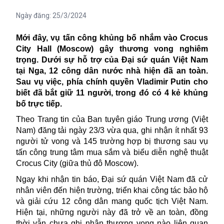
Ngày đăng:
25/3/2024
Mới đây, vụ tấn công khủng bố nhắm vào
Crocus
City Hall (Moscow) gây thương vong nghiêm
trọng. Dưới sự hỗ trợ của Đại sứ quán Việt Nam
tại Nga, 12 công dân nước nhà hiện đã an toàn.
Sau vụ việc, phía chính quyền Vladimir Putin cho
biết đã bắt giữ 11 người, trong đó có 4 kẻ khủng
bố trực tiếp.
Theo Trang tin của Ban tuyên giáo Trung ương (Việt
Nam) đăng tải ngày 23/3 vừa qua, ghi nhận ít nhất 93
người tử vong và 145 trường hợp bị thương sau vụ
tấn công trung tâm mua sắm và biểu diễn nghệ thuật
Crocus City (giữa thủ đô Moscow).
Ngay khi nhận tin báo, Đại sứ quán Việt Nam đã cử
nhân viên đến hiện trường, triển khai công tác bảo hộ
và giải cứu 12 công dân mang quốc tịch
Việt Nam
.
Hiện tại, những người này đã trở về an toàn, đồng
thời vẫn chưa ghi nhận thương vong nào liên quan