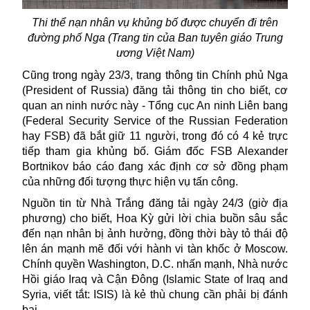
Thi thể nạn nhân vụ khủng bố được chuyển đi trên
đường phố Nga (Trang tin của Ban tuyên giáo Trung
ương Việt Nam)
Cũng trong ngày 23/3, trang thông tin Chính phủ
Nga
(President of Russia) đăng tải thông tin cho biết, cơ
quan an ninh nước này - Tổng cục An ninh Liên bang
(Federal Security Service of the Russian Federation
hay FSB) đã bắt giữ 11 người, trong đó có 4 kẻ trực
tiếp tham gia khủng bố. Giám đốc FSB Alexander
Bortnikov báo cáo đang xác định cơ sở đồng phạm
của những đối tượng thực hiện vụ tấn công.
Nguồn tin từ
Nhà Trắng
đăng tải ngày 24/3 (giờ địa
phương) cho biết, Hoa Kỳ gửi lời chia buồn sâu sắc
đến nạn nhân bị ảnh hưởng, đồng thời bày tỏ thái độ
lên án mạnh mẽ đối với hành vi tàn khốc ở Moscow.
Chính quyền Washington, D.C. nhấn mạnh, Nhà nước
Hồi giáo Iraq và Cận Đông (Islamic State of Iraq and
Syria, viết tắt: ISIS) là kẻ thù chung cần phải bị đánh
bại.