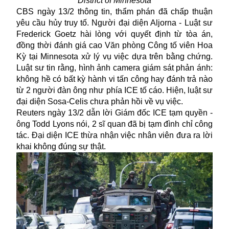
District of Minnesota
CBS ngày 13/2 thông tin, thẩm phán đã chấp thuận
yêu cầu hủy truy tố. Người đại diện Aljorna - Luật sư
Frederick Goetz hài lòng với quyết định từ tòa án,
đồng thời đánh giá cao Văn phòng Công tố viên Hoa
Kỳ tại
Minnesota
xử lý vụ việc dựa trên bằng chứng.
Luật sư tin rằng, hình ảnh camera giám sát phản ánh:
không hề có bất kỳ hành vi tấn công hay đánh trả nào
từ 2 người đàn ông như phía ICE tố cáo. Hiện, luật sư
đại diện Sosa-Celis chưa phản hồi về vụ việc.
Reuters ngày 13/2 dẫn lời Giám đốc ICE tạm quyền -
ông Todd Lyons nói, 2 sĩ quan đã bị tạm đình chỉ công
tác. Đại diện ICE thừa nhận việc nhân viên đưa ra lời
khai không đúng sự thật.