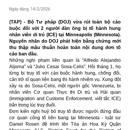
Ngày đăng:
14/2/2026
(TAP) - Bộ Tư pháp (DOJ) vừa rút toàn bộ cáo
buộc đối với 2 người đàn ông bị tố hành hung
nhân viên di trú (ICE) tại Minneapolis (Minnesota).
Nguyên nhân do DOJ phát hiện bằng chứng mới
thu thập mâu thuẫn hoàn toàn nội dung đơn tố
cáo ban đầu.
Những nghi phạm liên quan là “Alfredo Alejandro
Aljorna” và “Julio Cesar Sosa-Celis”. Hồi tháng 1, họ
từng bị truy tố với cáo buộc hành hung, chống đối,
cản trở sĩ quan liên bang thi hành nhiệm vụ. Xung đột
xảy ra do Sosa-Celis, một người gốc Venezuela, bị
nhân viên Cơ quan Thực thi Di trú và Hải quan
(Immigration and Customs Enforcement, viết tắt: ICE)
bắn trong lúc truy đuổi.
Đơn kiến nghị huỷ bỏ truy tố được người đứng đầu
cơ quan công tố liên bang tại Minnesota - luật sư
Daniel Rosen đệ trình lên Tòa án Hoa Kỳ Quận