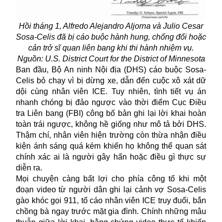
Hồi tháng 1, Alfredo Alejandro Aljorna và Julio Cesar
Sosa-Celis đã bị cáo buộc hành hung, chống đối hoặc
cản trở sĩ quan liên bang khi thi hành nhiệm vụ.
Nguồn: U.S. District Court for the District of Minnesota
Ban đầu, Bộ An ninh Nội địa (DHS) cáo buộc Sosa-
Celis bỏ chạy vì bị dừng xe, dẫn đến cuộc xô xát dữ
dội cùng nhân viên ICE. Tuy nhiên, tình tiết vụ án
nhanh chóng bị đảo ngược vào thời điểm Cục Điều
tra Liên bang (FBI) công bố bản ghi lại lời khai hoàn
toàn trái ngược, không hề giống như mô tả bởi DHS.
Thậm chí, nhân viên hiện trường còn thừa nhận điều
kiện ánh sáng quá kém khiến họ không thể quan sát
chính xác ai là người gây hấn hoặc điều gì thực sự
diễn ra.
Mọi chuyện càng bất lợi cho phía công tố khi một
đoạn video từ người dân ghi lại cảnh vợ Sosa-Celis
gào khóc gọi 911, tố cáo nhân viên ICE truy đuổi, bắn
chồng bà ngay trước mặt gia đình. Chính những mâu