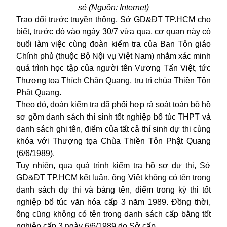
sẻ (Nguồn: Internet)
Trao đổi trước truyền thông, Sở GD&ĐT TP.HCM cho
biết, trước đó vào ngày 30/7 vừa qua, cơ quan này có
buổi làm việc cùng đoàn kiểm tra của Ban Tôn giáo
Chính phủ (thuộc Bộ Nội vụ Việt Nam) nhằm xác minh
quá trình học tập của người tên Vương Tấn Việt, tức
Thượng tọa Thích Chân Quang, trụ trì chùa Thiền Tôn
Phật Quang.
Theo đó, đoàn kiểm tra đã phối hợp rà soát toàn bộ hồ
sơ gồm danh sách thí sinh tốt nghiệp bổ túc THPT và
danh sách ghi tên, điểm của tất cả thí sinh dự thi cùng
khóa với Thượng tọa Chùa Thiền Tôn Phật Quang
(6/6/1989).
Tuy nhiên, qua quá trình kiểm tra hồ sơ dự thi, Sở
GD&ĐT TP.HCM kết luận, ông Việt không có tên trong
danh sách dự thi và bảng tên, điểm trong kỳ thi tốt
nghiệp bổ túc văn hóa cấp 3 năm 1989. Đồng thời,
ông cũng không có tên trong danh sách cấp bằng tốt
nghiệp cấp 3 ngày 6/6/1989 do Sở cấp.