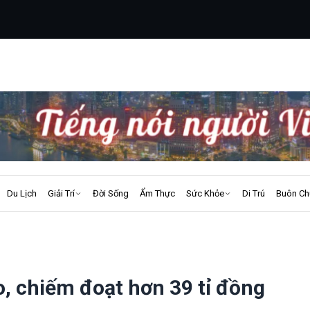
Du Lịch
Giải Trí
Đời Sống
Ẩm Thực
Sức Khỏe
Di Trú
Buôn Ch
o, chiếm đoạt hơn 39 tỉ đồng