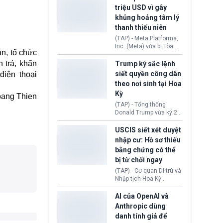
cùng lệnh cấm công
khẳng định chưa có bất
triệu USD vì gây
nghệ gần đây từ phía
kỳ thỏa thuận nào.
khủng hoảng tâm lý
Washington.
Tehran cho rằng, Hoa Kỳ
thanh thiếu niên
chỉ đang dàn dựng “màn
kịch ngoại giao” để xoa
(TAP) - Meta Platforms,
dịu căng thẳng.
Inc. (Meta) vừa bị Tòa án
n, tổ chức
bang New Mexico yêu
cầu đóng góp 567 triệu
 trả, khẩn
Trump ký sắc lệnh
USD vào một quỹ khắc
siết quyền công dân
iện thoại
phục hậu quả. Quyết
theo nơi sinh tại Hoa
định này diễn ra sau khi
Kỳ
toà xác định, những nền
ang Thien
tảng mạng xã hội
(TAP) - Tổng thống
(Facebook, Instagram)
Donald Trump vừa ký 2
thuộc công ty gây ra
sắc lệnh hành pháp mới
cuộc khủng hoảng sức
nhằm siết chặt chính
USCIS siết xét duyệt
khỏe tâm thần ở thanh
sách quyền công dân
nhập cư: Hồ sơ thiếu
thiếu niên.
theo nơi sinh. Động thái
bằng chứng có thể
diễn ra sau khi Tòa án
bị từ chối ngay
Tối cao Hoa Kỳ
(SCOTUS) hôm 30/7
(TAP) - Cơ quan Di trú và
tuyên bố bác bỏ, ngăn
Nhập tịch Hoa Kỳ
chính quyền thực hiện
(USCIS) vừa thay đổi quy
chính sách này.
trình xét duyệt hồ sơ
AI của OpenAI và
nhập cư, trao quyền cho
Anthropic dùng
viên chức từ chối ngay
danh tính giả để
những đơn không chứng