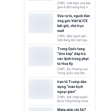
động tại Việt Nam và
(TAP) - Việt Nam vừa bàn
Lào, lôi kéo hàng nghìn
giao 8 đối tượng truy nã
người tham gia, luân
đỏ Interpol cho lực lượng
chuyển dòng tiền qua
chức năng Hàn Quốc.
Vừa ra tù, người đàn
nhiều lớp tài khoản. Sau
Nhóm này bị xác định
ông gốc Việt bị ICE
hơn 2 tuần phối hợp truy
lừa đảo 619 nạn nhân,
bắt giữ, chờ trục
xét, lực lượng chức năng
chiếm đoạt hơn 17,7 tỷ
hai nước đã bắt giữ 171
xuất
KRW.
đối tượng.
(TAP) - Một người gốc
Việt đang đối mặt nguy
cơ bị trục xuất khỏi Hoa
Kỳ sau khi đã chấp hành
Trung Quốc tung
xong bản án liên quan
“đòn kép” đáp trả
đến tội ác từ hơn 30
các lệnh trừng phạt
năm trước tại California.
từ Hoa Kỳ
(TAP) - Bộ Thương mại
Trung Quốc vừa tiến
hành áp đặt lệnh trừng
phạt lên hàng loạt thực
Iran tố Trump dàn
thể và siết chặt kiểm
dựng “màn kịch
soát xuất khẩu máy bay
ngoại giao”
không người lái (UAV)
sang Hoa Kỳ. Động thái
(TAP) - Bất chấp tuyên
này nhằm đáp trả các
bố từ Tổng thống Donald
biện pháp hạn chế
Trump về tiến trình đàm
thương mại, áp thuế mới
phán hòa bình, Iran
Meta phải chi 567