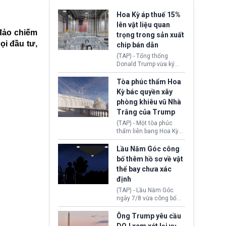
Hoa Kỳ áp thuế 15%
lên vật liệu quan
 đảo chiếm
trọng trong sản xuất
ọi đầu tư,
chip bán dẫn
(TAP) - Tổng thống
Donald Trump vừa ký
sắc lệnh áp thuế bổ
sung 15% cùng cơ chế
Tòa phúc thẩm Hoa
giá sàn nhập khẩu
Kỳ bác quyền xây
nghiêm ngặt đối với
phòng khiêu vũ Nhà
polysilicon và các sản
Trắng của Trump
phẩm hạ nguồn. Quyết
định này nhằm khôi
(TAP) - Một tòa phúc
phục chuỗi cung ứng
thẩm liên bang Hoa Kỳ
công nghệ, năng lượng
vừa phán quyết, chính
mặt trời nội địa trước sự
quyền Tổng thống
Lầu Năm Góc công
thống trị của Trung
Donald Trump không có
bố thêm hồ sơ về vật
Quốc.
quyền tự ý xây phòng
thể bay chưa xác
khiêu vũ mới rộng
định
khoảng 90.000 feet
vuông tại khu vực Cánh
(TAP) - Lầu Năm Góc
Đông Nhà Trắng.
ngày 7/8 vừa công bố
thêm 41 hồ sơ liên quan
đến UFO hay còn được
Ông Trump yêu cầu
gọi là hiện tượng bất