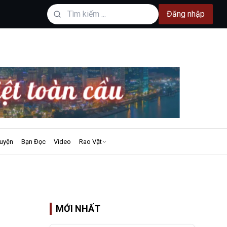
Đăng nhập
uyện
Bạn Đọc
Video
Rao Vặt
MỚI NHẤT