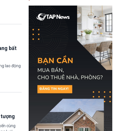
nay, người mắc viêm
gan B hoặc viêm gan C
sẽ không còn bị mặc
định không đáp ứng tiêu
chuẩn sức khỏe chỉ vì
chi phí điều trị khi nộp hồ
sơ xin visa cư trú.
ang bất
ờng lao động
i tượng
uyến cùng