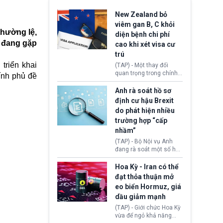
New Zealand bỏ
viêm gan B, C khỏi
thường lệ,
diện bệnh chi phí
m đang gặp
cao khi xét visa cư
trú
triển khai
(TAP) - Một thay đổi
quan trọng trong chính
ính phủ đề
sách nhập cư của New
Zealand đang mở ra
Anh rà soát hồ sơ
thêm cơ hội cho nhiều
định cư hậu Brexit
người muốn định cư. Từ
do phát hiện nhiều
nay, người mắc viêm
trường hợp “cấp
gan B hoặc viêm gan C
sẽ không còn bị mặc
nhầm”
định không đáp ứng tiêu
(TAP) - Bộ Nội vụ Anh
chuẩn sức khỏe chỉ vì
đang rà soát một số hồ
chi phí điều trị khi nộp hồ
sơ thuộc Chương trình
sơ xin visa cư trú.
Định cư EU (EU
Hoa Kỳ - Iran có thể
Settlement Scheme -
đạt thỏa thuận mở
EUSS) sau khi xác định
eo biển Hormuz, giá
có trường hợp được cấp
dầu giảm mạnh
quy chế cư trú hậu
Brexit “do nhầm lẫn”.
(TAP) - Giới chức Hoa Kỳ
Động thái này làm dấy
vừa để ngỏ khả năng
lên lo ngại về việc thực