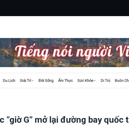
Du Lịch
Giải Trí
Đời Sống
Ẩm Thực
Sức Khỏe
Di Trú
Buôn Ch
 “giờ G” mở lại đường bay quốc 