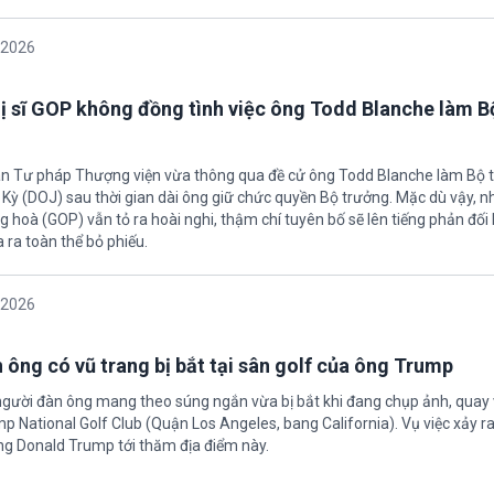
/2026
ị sĩ GOP không đồng tình việc ông Todd Blanche làm B
an Tư pháp Thượng viện vừa thông qua đề cử ông Todd Blanche làm Bộ 
ỳ (DOJ) sau thời gian dài ông giữ chức quyền Bộ trưởng. Mặc dù vậy, nhi
 hoà (GOP) vẫn tỏ ra hoài nghi, thậm chí tuyên bố sẽ lên tiếng phản đối 
 ra toàn thể bỏ phiếu.
/2026
 ông có vũ trang bị bắt tại sân golf của ông Trump
người đàn ông mang theo súng ngắn vừa bị bắt khi đang chụp ảnh, quay 
p National Golf Club (Quận Los Angeles, bang California). Vụ việc xảy r
ng Donald Trump tới thăm địa điểm này.