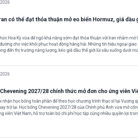
/2026
Iran có thể đạt thỏa thuận mở eo biển Hormuz, giá dầu
 chức Hoa Kỳ vừa để ngỏ khả năng sớm đạt thỏa thuận với Iran nhằm mở l
ường cho việc khôi phục hoạt động hàng hải. Những tín hiệu ngoại giao 
ộng đến thị trường năng lượng, kéo giá dầu thế giới lùi sâu xuống dưới m
/2026
Chevening 2027/28 chính thức mở đơn cho ứng viên V
ội nhận học bổng toàn phần để theo học chương trình thạc sĩ tại Vương 
uay trở lại. Học bổng Chevening 2027/28 của Chính phủ Anh vừa mở cổn
g viên Việt Nam, hỗ trợ toàn bộ chi phí học tập cùng nhiều quyền lợi tro