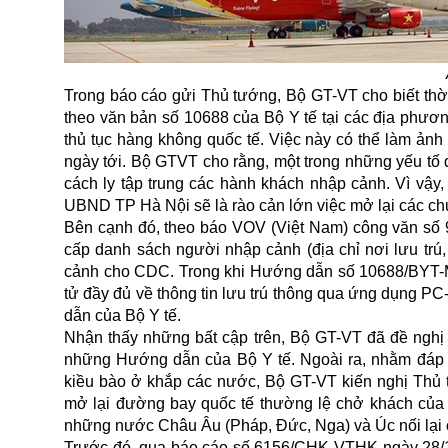
Trong báo cáo gửi Thủ tướng, Bộ GT-VT cho biết thờ
theo văn bản số 10688 của Bộ Y tế tại các địa phươ
thủ tục hàng không quốc tế. Việc này có thể làm ảnh
ngày tới. Bộ GTVT cho rằng, một trong những yếu tố
cách ly tập trung các hành khách nhập cảnh. Vì vậy
UBND TP Hà Nội sẽ là rào cản lớn việc mở lại các ch
Bên cạnh đó, theo báo VOV (Việt Nam) công văn s
cấp danh sách người nhập cảnh (địa chỉ nơi lưu trú, 
cảnh cho CDC. Trong khi Hướng dẫn số 10688/BYT-MT
tử đầy đủ về thông tin lưu trú thông qua ứng dụng 
dẫn của Bộ Y tế.
Nhận thấy những bất cập trên, Bộ GT-VT đã đề nghị 
những Hướng dẫn của Bộ Y tế. Ngoài ra, nhằm đáp
kiều bào ở khắp các nước, Bộ GT-VT kiến nghị Thủ t
mở lại đường bay quốc tế thường lệ chở khách của 
những nước Châu Âu (Pháp, Đức, Nga) và Úc nối lại ch
Trước đó, qua báo cáo số 6156/CHK-VTHK ngày 28/12