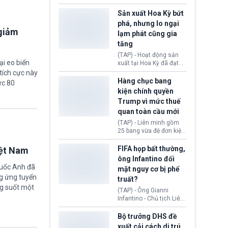
các doanh nghiệp cần
vừa chính thức cấp
giảm giá bán cho người
chứng nhận an toàn bay
Sản xuất Hoa Kỳ bứt
tiêu dùng.
cho Boeing 737 Max 7,
phá, nhưng lo ngại
mẫu máy bay nhỏ nhất
 giảm
lạm phát cũng gia
trong dòng 737 Max
tăng
thuộc Boeing
Commercial Airplanes
(TAP) - Hoạt động sản
(Boeing). Động thái này
ại eo biển
xuất tại Hoa Kỳ đã đạt
chính thức khép lại gần
tốc độ nhanh nhất trong
tích cực này
một thập kỷ trì hoãn chờ
hơn 4 năm qua, cho
Hàng chục bang
ức 80
các cuộc đánh giá
thấy nền kinh tế đang
kiện chính quyền
nghiêm ngặt.
phục hồi tích cực, bất
Trump vì mức thuế
chấp tác động từ thuế
quan toàn cầu mới
quan. Tuy nhiên, không
ít doanh nghiệp vẫn cảm
(TAP) - Liên minh gồm
thấy áp lực lạm phát, bất
25 bang vừa đệ đơn kiện
ổn địa chính trị hiện còn
chính quyền Tổng thống
nghiêm trọng hơn cả
Donald Trump. Phe
FIFA họp bất thường,
iệt Nam
giai đoạn đại dịch
nguyên đơn tin rằng,
ông Infantino đối
COVID-19.
hành động áp thuế 10 -
quốc Anh đã
mặt nguy cơ bị phế
12,5% lên 60 đối tác
g ứng tuyển
truất?
thương mại hôm 24/7
ng suốt một
vượt quá thẩm quyền
(TAP) - Ông Gianni
của Tổng thống.
Infantino - Chủ tịch Liên
đoàn Bóng đá Thế giới
(FIFA) đang đứng trước
Bộ trưởng DHS đề
cuộc khủng hoảng
xuất cải cách di trú,