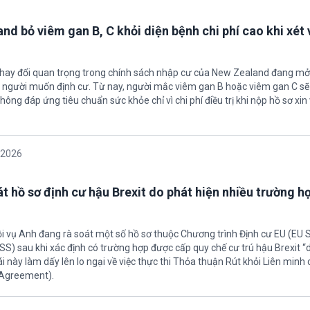
nd bỏ viêm gan B, C khỏi diện bệnh chi phí cao khi xét 
thay đổi quan trọng trong chính sách nhập cư của New Zealand đang mở
u người muốn định cư. Từ nay, người mắc viêm gan B hoặc viêm gan C s
hông đáp ứng tiêu chuẩn sức khỏe chỉ vì chi phí điều trị khi nộp hồ sơ xin 
/2026
t hồ sơ định cư hậu Brexit do phát hiện nhiều trường h
ội vụ Anh đang rà soát một số hồ sơ thuộc Chương trình Định cư EU (EU
S) sau khi xác định có trường hợp được cấp quy chế cư trú hậu Brexit 
ái này làm dấy lên lo ngại về việc thực thi Thỏa thuận Rút khỏi Liên minh
 Agreement).