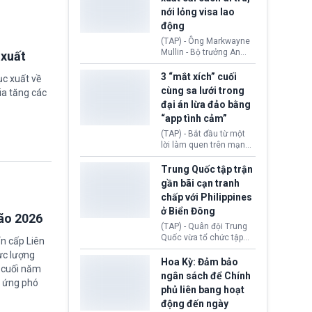
quyền lực nghiêm trọng,
nới lỏng visa lao
khi Hội đồng FIFA được
động
cho là đang chuẩn bị tổ
chức cuộc họp khẩn cấp
(TAP) - Ông Markwayne
nhằm xem xét phế truất
Mullin - Bộ trưởng An
 xuất
ông sau bê bối liên quan
ninh Nội địa Hoa Kỳ
đến kế hoạch thương
(DHS) vừa đề xuất chính
3 “mắt xích” cuối
ục xuất về
mại hoá World Cup.
phủ cần xem xét mở
cùng sa lưới trong
ia tăng các
rộng tiếp nhận lao động
đại án lừa đảo bằng
nước ngoài có thị thực
“app tình cảm”
(visa) tại các lĩnh vực
đang thiếu hụt nhân
(TAP) - Bắt đầu từ một
công trầm trọng. Việc
lời làm quen trên mạng
này nhằm giải quyết nhu
xã hội, nhiều nạn nhân
cầu nhân lực cốt lõi cho
từng bước rơi vào chiếc
Trung Quốc tập trận
nền kinh tế nội địa.
bẫy “tình cảm - đầu tư”
gần bãi cạn tranh
rồi mất sạch tài sản.
chấp với Philippines
Sau hơn nửa năm điều
ở Biển Đông
tra, Công an tỉnh Cao
bão 2026
Bằng (Việt Nam) đã khép
(TAP) - Quân đội Trung
lại chuyên án lừa đảo
Quốc vừa tổ chức tập
n cấp Liên
xuyên quốc gia bằng
trận phối hợp hải quân,
việc bắt giữ 3 “mắt xích”
không quân gần bãi cạn
Hoa Kỳ: Đảm bảo
cuối cùng thuộc đường
a cuối năm
Scarborough thuộc khu
ngân sách để Chính
dây chiếm đoạt hàng
g ứng phó
vực Biển Đông giữa lúc
phủ liên bang hoạt
nghìn tỷ đồng.
tranh chấp chủ quyền
động đến ngày
Bắc Kinh và Manila