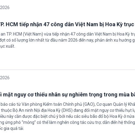
/2026
P. HCM tiếp nhận 47 công dân Việt Nam bị Hoa Kỳ trục
 an TP. HCM (Việt Nam) vừa tiếp nhận 47 công dân Việt Nam bị Hoa Kỳ tr
 đợt có số lượng lớn nhất từ đầu năm 2026 đến nay, phản ánh xu hướng g
ục xuất.
/2026
i mặt nguy cơ thiếu nhân sự nghiêm trọng trong mùa 
 báo cáo từ Văn phòng Kiểm toán Chính phủ (GAO), Cơ quan Quản lý Khẩ
inh Nội địa Hoa Kỳ (DHS) đang đối mặt nguy cơ thiếu hụt lực lượng
Điều này cần được đặc biệt chú ý bởi nếu các siêu bão đổ bộ Hoa Kỳ ở nử
ợng ứng phó “mỏng” có thể làm nghẽn công tác cứu trợ; dẫn đến hệ thốn
 gia quá tải.