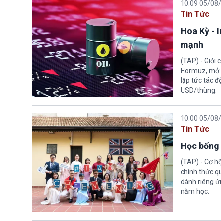
10:09 05/08
Tin Tức
Hoa Kỳ - 
mạnh
(TAP) - Giới
Hormuz, mở đ
lập tức tác đ
USD/thùng.
10:00 05/08
Tin Tức
Học bổng 
(TAP) - Cơ h
chính thức q
dành riêng ứn
năm học.