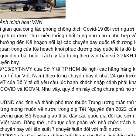
Ảnh minh họa: VNN
i gian qua công tác phòng chống dịch Covid-19 đối với người
ng chưa được thực hiện thống nhất cũng như chưa phù hợp với
 hưởng đến Kế hoạch nối lại các chuyến bay quốc tế thường lệ
 quan trọng của Kế hoạch
khôi phục đường bay quốc tế
là dỡ b
, quy định bắt buộc cách ly tập trung theo văn bản số 310/K
uyến bay.
ố 9713/SYT-NVY của Sở Y tế TP.HCM đề nghị các hãng hàng 
cư trú tại Việt Nam) theo từng chuyến bay ít nhất 24 giờ trư
 của Bộ Y tế đã yêu cầu lúc hành khách nhập cảnh phải kha
PC-COVID và IGOVN. Như vậy, quy định này cũng chưa phù hợp
UBND các tỉnh và thành phố trực thuộc Trung ương tuân thủ 
 ứng mong muốn về nước trong dịp Tết Nguyên đán 2022 củ
ướng giao Bộ Ngoại giao thúc đẩy các quốc gia đối tác sớm tr
Việt Nam. Đồng thời, tiếp tục đàm phán với nhà chức trách 
uyến bay với tần suất 7 chuyến/tuần đối với mỗi nước.
/2021 của Cục Hàng không Việt Nam cho thấy, tính đến hết 