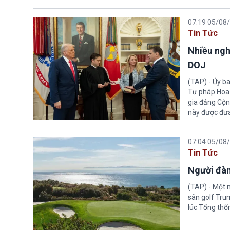
07:19 05/08
Tin Tức
Nhiều ngh
DOJ
(TAP) - Ủy b
Tư pháp Hoa K
gia đảng Cộng
này được đưa
07:04 05/08
Tin Tức
Người đàn
(TAP) - Một 
sân golf Trum
lúc Tổng thố