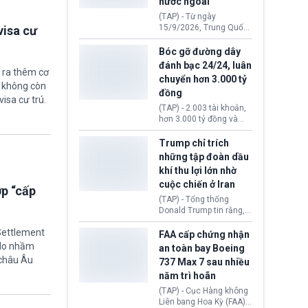
nước ngoài
nguyên liệu liên quan
đến ổ dịch Salmonella
(TAP) - Từ ngày
khiến ít nhất 110 người
15/9/2026, Trung Quốc
visa cư
mắc bệnh tại bang
áp dụng quy định mới về
Minnesota.
quản lý xuất nhập cảnh.
Bóc gỡ đường dây
Một hành vi vi phạm giấy
đánh bạc 24/24, luân
 ra thêm cơ
tờ, xuất nhập cảnh trái
chuyển hơn 3.000 tỷ
phép hay liên quan kiểm
ẽ không còn
đồng
soát công nghệ có thể
visa cư trú.
khiến công dân Trung
(TAP) - 2.003 tài khoản,
Quốc đối mặt lệnh cấm
hơn 3.000 tỷ đồng và
xuất cảnh kéo dài tới 3
một đường dây đánh
năm. Trong khi đó, người
bạc xuyên quốc gia vận
Trump chỉ trích
nước ngoài sử dụng giấy
hành 24/24 giờ vừa bị
những tập đoàn dầu
tờ giả có nguy cơ bị từ
Công an TP. Hải Phòng
khí thu lợi lớn nhờ
chối nhập cảnh hoặc
(Việt Nam) bóc gỡ.
cấm vào Trung Quốc tới
cuộc chiến ở Iran
ợp “cấp
5 năm.
(TAP) - Tổng thống
Donald Trump tin rằng, 2
tập đoàn dầu khí
 Settlement
ExxonMobil và Chevron
FAA cấp chứng nhận
đã thu về lợi nhuận quá
“do nhầm
an toàn bay Boeing
lớn nhờ giá dầu tăng
 châu Âu
737 Max 7 sau nhiều
mạnh suốt thời gian Hoa
năm trì hoãn
Kỳ xảy ra xung đột ở
Iran. Trên cơ sở đó, lãnh
(TAP) - Cục Hàng không
đạo Nhà Trắng kêu gọi
Liên bang Hoa Kỳ (FAA)