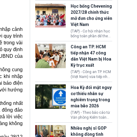
sớm đạt thỏa thuận với
thi Thỏa thuận Rút khỏi
Iran nhằm mở lại eo biển
Học bổng Chevening
Liên minh châu Âu
Hormuz, mở đường cho
2027/28 chính thức
(Withdrawal
việc khôi phục hoạt
mở đơn cho ứng viên
Agreement).
động hàng hải. Những
Việt Nam
tín hiệu ngoại giao tích
 nhập cảnh
cực này lập tức tác động
(TAP) - Cơ hội nhận học
đến thị trường năng
 quy trình
bổng toàn phần để theo
lượng, kéo giá dầu thế
học chương trình thạc sĩ
 trong vài
giới lùi sâu xuống dưới
tại Vương quốc Anh đã
Công an TP. HCM
ỏ quy định
mức 80 USD/thùng.
chính thức quay trở lại.
tiếp nhận 47 công
H-UBND của
Học bổng Chevening
dân Việt Nam bị Hoa
2027/28 của Chính phủ
Kỳ trục xuất
Anh vừa mở cổng ứng
không cung
tuyển dành riêng ứng
(TAP) - Công an TP. HCM
viên Việt Nam, hỗ trợ
ớc khi nhập
(Việt Nam) vừa tiếp nhận
toàn bộ chi phí học tập
47 công dân Việt Nam bị
i báo điện
cùng nhiều quyền lợi
Hoa Kỳ trục xuất về
Hoa Kỳ đối mặt nguy
 với hướng
trong suốt một năm
nước. Đây là đợt có số
cơ thiếu nhân sự
học.
lượng lớn nhất từ đầu
nghiêm trọng trong
năm 2026 đến nay, phản
thống nhất
mùa bão 2026
ánh xu hướng gia tăng
a đông đảo
các trường hợp trục
(TAP) - Theo báo cáo từ
xuất.
ả lời việc
Văn phòng Kiểm toán
Chính phủ (GAO), Cơ
hàng không
quan Quản lý Khẩn cấp
Nhiều nghị sĩ GOP
Liên bang (FEMA) thuộc
không đồng tình
ngày 28/12