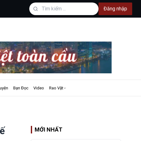
Đăng nhập
uyện
Bạn Đọc
Video
Rao Vặt
tế
MỚI NHẤT