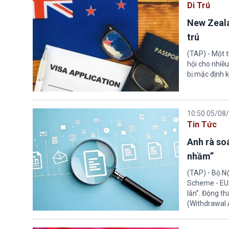
Di Trú
New Zeala
trú
(TAP) - Một 
hội cho nhiề
bị mặc định k
10:50 05/08
Tin Tức
Anh rà soá
nhầm”
(TAP) - Bộ N
Scheme - EUS
lẫn”. Động th
(Withdrawal