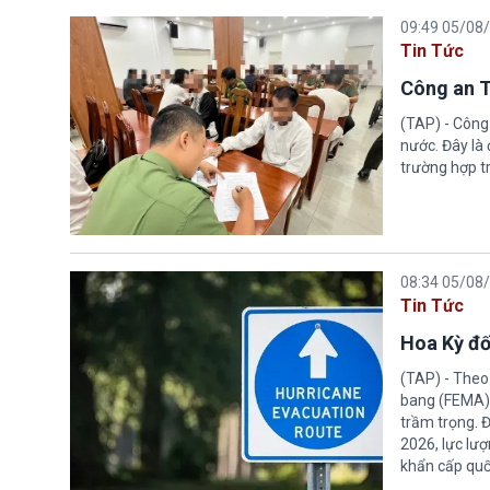
09:49 05/08
Tin Tức
Công an T
(TAP) - Công
nước. Đây là
trường hợp tr
08:34 05/08
Tin Tức
Hoa Kỳ đố
(TAP) - Theo
bang (FEMA) thuộc Bộ An n
trầm trọng. 
2026, lực lư
khẩn cấp quốc