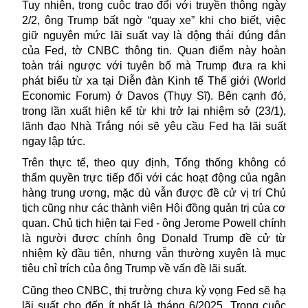
Tuy nhiên, trong cuộc trao đổi với truyền thông ngày
2/2, ông Trump bất ngờ “quay xe” khi cho biết, việc
giữ nguyên mức lãi suất vay là động thái đúng đắn
của Fed, tờ CNBC thông tin. Quan điểm này hoàn
toàn trái ngược với tuyên bố mà Trump đưa ra khi
phát biểu từ xa tại Diễn đàn Kinh tế Thế giới (World
Economic Forum) ở Davos (Thụy Sĩ). Bên cạnh đó,
trong lần xuất hiện kể từ khi trở lại nhiệm sở (23/1),
lãnh đạo Nhà Trắng nói sẽ yêu cầu Fed hạ lãi suất
ngay lập tức.
Trên thực tế, theo quy định, Tổng thống không có
thẩm quyền trực tiếp đối với các hoạt động của ngân
hàng trung ương, mặc dù vẫn được đề cử vị trí Chủ
tịch cũng như các thành viên Hội đồng quản trị của cơ
quan. Chủ tịch hiện tại Fed - ông Jerome Powell chính
là người được chính ông
Donald
Trump đề cử từ
nhiệm kỳ đầu tiên, nhưng vẫn thường xuyên là mục
tiêu chỉ trích của ông Trump về vấn đề lãi suất.
Cũng theo CNBC, thị trường chưa kỳ vọng Fed sẽ hạ
lãi suất cho đến ít nhất là tháng 6/2025. Trong cuộc