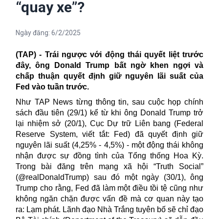
“quay xe”?
Ngày đăng:
6/2/2025
(TAP) - Trái ngược với động thái quyết liệt trước
đây, ông Donald Trump bất ngờ khen ngợi và
chấp thuận quyết định giữ nguyên lãi suất của
Fed vào tuần trước.
Như TAP News từng thông tin, sau cuộc họp chính
sách đầu tiên (29/1) kể từ khi ông
Donald
Trump trở
lại nhiệm sở (20/1), Cục Dự trữ Liên bang (Federal
Reserve System, viết tắt:
Fed
) đã quyết định giữ
nguyên lãi suất (4,25% - 4,5%) - một động thái không
nhận được sự đồng tình của Tổng thống Hoa Kỳ.
Trong bài đăng trên mạng xã hội “Truth Social”
(@realDonaldTrump) sau đó một ngày (30/1), ông
Trump cho rằng,
Fed đã làm một điều tồi tệ cũng như
không ngăn chặn được vấn đề mà cơ quan này tạo
ra: Lạm phát. Lãnh đạo Nhà Trắng tuyên bố sẽ chỉ đạo