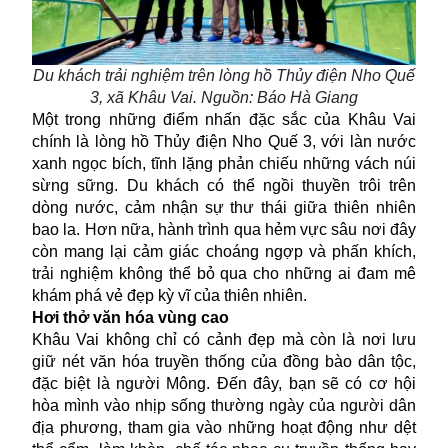
Du khách trải nghiệm trên lòng hồ Thủy điện Nho Quế
3, xã Khâu Vai
.
Nguồn: Báo Hà Giang
Một trong những điểm nhấn đặc sắc của Khâu Vai
chính là lòng hồ Thủy điện Nho Quế 3, với làn nước
xanh ngọc bích, tĩnh lặng phản chiếu những vách núi
sừng sững. Du khách có thể ngồi thuyền trôi trên
dòng nước, cảm nhận sự thư thái giữa thiên nhiên
bao la. Hơn nữa, hành trình qua hẻm vực sâu nơi đây
còn mang lại cảm giác choáng ngợp và phấn khích,
trải nghiệm không thể bỏ qua cho những ai đam mê
khám phá vẻ đẹp kỳ vĩ của thiên nhiên.
Hơi thở văn hóa vùng cao
Khâu Vai không chỉ có cảnh đẹp mà còn là nơi lưu
giữ nét văn hóa truyền thống của đồng bào dân tộc,
đặc biệt là người Mông. Đến đây, bạn sẽ có cơ hội
hòa mình vào nhịp sống thường ngày của người dân
địa phương, tham gia vào những hoạt động như dệt