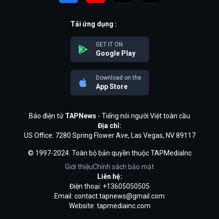
Tải ứng dụng :
GET IT ON
Google Play
Download on the
App Store
Báo điện tử
TAPNews
- Tiếng nói người Việt toàn cầu
Địa chỉ:
US Office: 7280 Spring Flower Ave, Las Vegas, NV 89117
© 1997-2024. Toàn bộ bản quyền thuộc TAPMediaInc
Giới thiệu
Chính sách bảo mật
Liên hệ:
Điện thoại: +13605050505
Email:
contact.tapnews@gmail.com
Website: tapmediainc.com