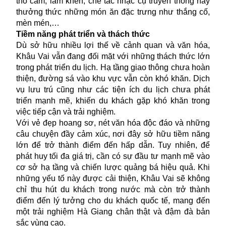
thổ cẩm, làm khèn, chế tác nhạc cụ truyền thống hay
thưởng thức những món ăn đặc trưng như thắng cố,
mèn mén,…
Tiềm năng phát triển và thách thức
Dù sở hữu nhiều lợi thế về cảnh quan và văn hóa,
Khâu Vai vẫn đang đối mặt với những thách thức lớn
trong phát triển du lịch. Hạ tầng giao thông chưa hoàn
thiện, đường sá vào khu vực vẫn còn khó khăn. Dịch
vụ lưu trú cũng như các tiện ích du lịch chưa phát
triển mạnh mẽ, khiến du khách gặp khó khăn trong
việc tiếp cận và trải nghiệm.
Với vẻ đẹp hoang sơ, nét văn hóa độc đáo và những
câu chuyện đầy cảm xúc, nơi đây sở hữu tiềm năng
lớn để trở thành điểm đến hấp dẫn. Tuy nhiên, để
phát huy tối đa giá trị, cần có sự đầu tư mạnh mẽ vào
cơ sở hạ tầng và chiến lược quảng bá hiệu quả. Khi
những yếu tố này được cải thiện, Khâu Vai sẽ không
chỉ thu hút du khách trong nước mà còn trở thành
điểm đến lý tưởng cho du khách quốc tế, mang đến
một trải nghiệm
Hà Giang
chân thật và đậm đà bản
sắc vùng cao.