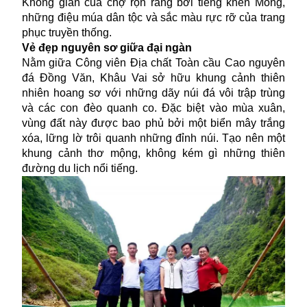
Không gian của chợ rộn ràng bởi tiếng khèn Mông,
những điệu múa dân tộc và sắc màu rực rỡ của trang
phục truyền thống.
Vẻ đẹp nguyên sơ giữa đại ngàn
Nằm giữa Công viên Địa chất Toàn cầu Cao nguyên
đá Đồng Văn, Khâu Vai sở hữu khung cảnh thiên
nhiên hoang sơ với những dãy núi đá vôi trập trùng
và các con đèo quanh co. Đặc biệt vào mùa xuân,
vùng đất này được bao phủ bởi một biển mây trắng
xóa, lững lờ trôi quanh những đỉnh núi. Tạo nên một
khung cảnh thơ mộng, không kém gì những thiên
đường du lịch nổi tiếng.