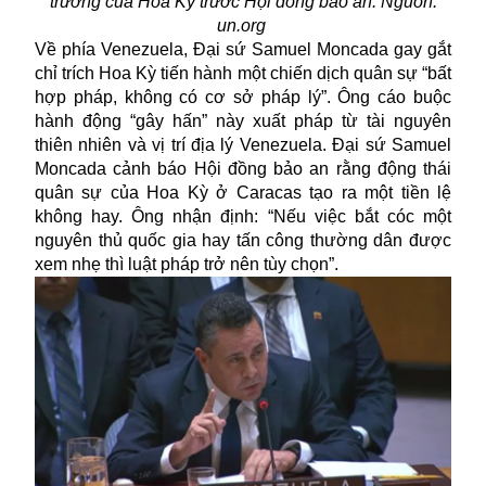
trường của Hoa Kỳ trước Hội đồng bảo an. Nguồn:
un.org
Về phía Venezuela, Đại sứ Samuel Moncada gay gắt
chỉ trích Hoa Kỳ tiến hành một chiến dịch quân sự “bất
hợp pháp, không có cơ sở pháp lý”. Ông cáo buộc
hành động “gây hấn” này xuất pháp từ tài nguyên
thiên nhiên và vị trí địa lý Venezuela. Đại sứ Samuel
Moncada cảnh báo Hội đồng bảo an rằng động thái
quân sự của Hoa Kỳ ở Caracas tạo ra một tiền lệ
không hay. Ông nhận định: “Nếu việc bắt cóc một
nguyên thủ quốc gia hay tấn công thường dân được
xem nhẹ thì luật pháp trở nên tùy chọn”.