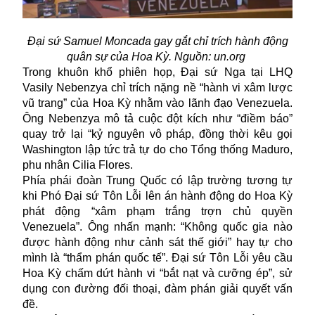
Đại sứ Samuel Moncada gay gắt chỉ trích hành động
quân sự của Hoa Kỳ. Nguồn: un.org
Trong khuôn khổ phiên họp, Đại sứ Nga tại LHQ
Vasily Nebenzya chỉ trích nặng nề “hành vi xâm lược
vũ trang” của Hoa Kỳ nhằm vào lãnh đạo Venezuela.
Ông Nebenzya mô tả cuộc đột kích như “điềm báo”
quay trở lại “kỷ nguyên vô pháp, đồng thời kêu gọi
Washington lập tức trả tự do cho Tổng thống Maduro,
phu nhân Cilia Flores.
Phía phái đoàn Trung Quốc có lập trường tương tự
khi Phó Đại sứ Tôn Lỗi lên án hành động do Hoa Kỳ
phát động “xâm phạm trắng trợn chủ quyền
Venezuela”. Ông nhấn mạnh: “Không quốc gia nào
được hành động như cảnh sát thế giới” hay tự cho
mình là “thẩm phán quốc tế”. Đại sứ Tôn Lỗi yêu cầu
Hoa Kỳ chấm dứt hành vi “bắt nạt và cưỡng ép”, sử
dụng con đường đối thoại, đàm phán giải quyết vấn
đề.