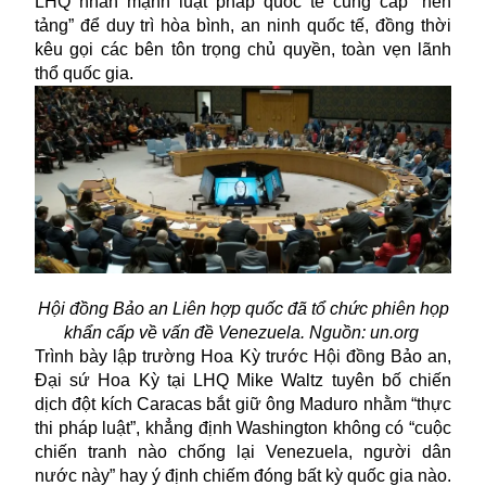
LHQ nhấn mạnh luật pháp quốc tế cung cấp “nền
tảng” để duy trì hòa bình, an ninh quốc tế, đồng thời
kêu gọi các bên tôn trọng chủ quyền, toàn vẹn lãnh
thổ quốc gia.
Hội đồng Bảo an Liên hợp quốc đã tổ chức phiên họp
khẩn cấp về vấn đề Venezuela. Nguồn: un.org
Trình bày lập trường Hoa Kỳ trước Hội đồng Bảo an,
Đại sứ Hoa Kỳ tại LHQ Mike Waltz tuyên bố chiến
dịch đột kích Caracas bắt giữ ông Maduro nhằm “thực
thi pháp luật”, khẳng định Washington không có “cuộc
chiến tranh nào chống lại Venezuela, người dân
nước này” hay ý định chiếm đóng bất kỳ quốc gia nào.