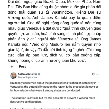
Đại diện ngoại giao Brazil, Cuba, Mexico, Pháp, Nam
Phi, Tây Ban Nha cũng thuộc nhóm quốc gia phản đối
động thái quân sự từ Washington. Riêng Đại sứ
Vương quốc Anh James Kariuki bày tỏ quan điểm
ngược lại. Ông đề nghị cộng đồng quốc tế nên cùng
nhau giúp Venezuela đạt được “quá trình chuyển giao
quyền lực an toàn, hoà bình sang chính phủ hợp pháp
phản ánh ý chí người dân Venezuela”. Ông James
Kariuki nói: “Việc ông Maduro lên nắm quyền nhờ
gian lận”, do vậy đã dẫn tới tình trạng “nghèo đói cùng
cực, đàn áp bạo lực, dịch vụ cơ bản xuống cấp,
khủng hoảng di cư ảnh hưởng toàn khu vực”.