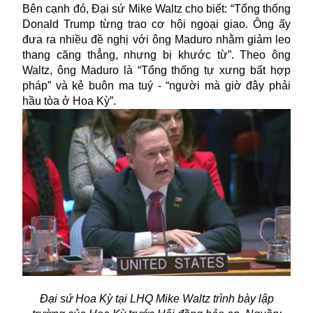
Bên cạnh đó, Đại sứ Mike Waltz cho biết: “Tổng thống
Donald Trump từng trao cơ hội ngoại giao. Ông ấy
đưa ra nhiều đề nghị với ông Maduro nhằm giảm leo
thang căng thẳng, nhưng bị khước từ”. Theo ông
Waltz, ông Maduro là “Tổng thống tự xưng bất hợp
pháp” và kẻ buôn ma tuý - “người mà giờ đây phải
hầu tòa ở Hoa Kỳ”.
Đại sứ Hoa Kỳ tại LHQ Mike Waltz trình bày lập