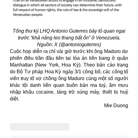
Tổng thư ký LHQ Antonio Guterres bày tỏ quan ngại
trước “khả năng leo thang bất ổn” ở Venezuela.
Nguồn: X (@antonioguterres)
Cuộc họp diễn ra chỉ vài giờ trước khi ông Maduro dự
phiên điều trần đầu tiên tại tòa án liên bang ở quận
Manhattan (New York, Hoa Kỳ). Theo bản cáo trạng
do
Bộ Tư pháp Hoa Kỳ
ngày 3/1 công bố, các công tố
viên truy tố vợ chồng ông Maduro cùng một số người
khác tội danh liên quan buôn bán ma tuý, âm mưu
nhập khẩu cocaine, tàng trữ súng máy, thiết bị huỷ
diệt.
Mie Duong