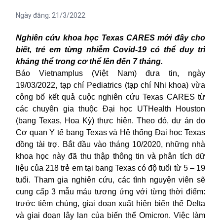
Ngày đăng:
21/3/2022
Nghiên cứu khoa học Texas CARES mới đây cho
biết, trẻ em từng nhiễm Covid-19 có thể duy trì
kháng thể trong cơ thể lên đến 7 tháng.
Báo Vietnamplus (Việt Nam) đưa tin, ngày
19/03/2022, tạp chí Pediatrics (
tạp chí Nhi khoa
) vừa
công bố kết quả cuộc nghiên cứu Texas CARES từ
các chuyên gia thuộc Đại học UTHealth Houston
(bang Texas, Hoa Kỳ) thực hiện. Theo đó, dự án do
Cơ quan Y tế bang Texas và Hệ thống Đại học Texas
đồng tài trợ. Bắt đầu vào tháng 10/2020, những nhà
khoa học này đã thu thập thông tin và phân tích dữ
liệu của 218 trẻ em tại bang Texas có độ tuổi từ 5 – 19
tuổi. Tham gia nghiên cứu, các tình nguyện viên sẽ
cung cấp 3 mẫu máu tương ứng với từng thời điểm:
trước tiêm chủng, giai đoạn xuất hiện biến thể Delta
và giai đoạn lây lan của
biến thể Omicron
. Việc làm