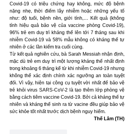
Covid-19 có triệu chứng hay không, mức độ bệnh
nặng nhẹ, thời điểm lây nhiễm hoặc những yếu tố
như: độ tuổi, bệnh nền, giới tính,…
Kết quả (không
tính hiệu quả bảo vệ của vaccine phòng Covid-19),
96% trẻ em duy trì kháng thể lên tới 7 tháng sau khi
nhiễm Covid-19 và 58% mẫu không có kháng thể tự
nhiên ở các lần kiểm tra cuối cùng.
Từ kết quả nghiên cứu, bà Sarah Messiah nhận định,
mặc dù trẻ em duy trì một lượng kháng thể nhất định
trong khoảng 6 tháng kể từ khi
nhiễm Covid-19
nhưng
không thể xác định chính xác ngưỡng an toàn tuyệt
đối. Vì vậy, hiện tại công cụ tuyệt vời nhất để bảo vệ
trẻ khỏi virus SARS-CoV-2 là tạo thêm lớp phòng vệ
bằng cách tiêm vaccine Covid-19. Bởi cả kháng thể tự
nhiên và kháng thể sinh ra từ vacine đều giúp bảo vệ
sức khỏe tốt nhất trước dịch bệnh nguy hiểm.
Thế Lâm (TH)