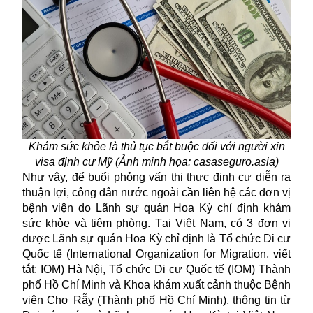
Khám sức khỏe là thủ tục bắt buộc đối với người xin
visa định cư Mỹ (Ảnh minh họa: casaseguro.asia)
Như vậy, để buổi phỏng vấn thị thực định cư diễn ra
thuận lợi, công dân nước ngoài cần liên hệ các đơn vị
bệnh viện do Lãnh sự quán
Hoa Kỳ
chỉ định khám
sức khỏe và tiêm phòng. Tại Việt Nam, có 3 đơn vị
được Lãnh sự quán Hoa Kỳ chỉ định là Tổ chức Di cư
Quốc tế (International Organization for Migration, viết
tắt: IOM) Hà Nội, Tổ chức Di cư Quốc tế (IOM) Thành
phố Hồ Chí Minh và Khoa khám xuất cảnh thuộc Bệnh
viện Chợ Rẫy (Thành phố Hồ Chí Minh), thông tin từ