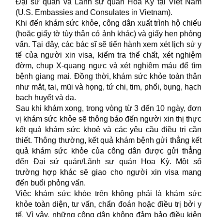
Đại sứ quán và Lãnh sự quán Hoa Kỳ tại Việt Nam
(U.S. Embassies and Consulates in Vietnam).
Khi đến khám sức khỏe, công dân xuất trình hộ chiếu
(hoặc giấy tờ tùy thân có ảnh khác) và giấy hẹn phỏng
vấn. Tại đây, các bác sĩ sẽ tiến hành xem xét lịch sử y
tế của người xin
visa
, kiểm tra thể chất, xét nghiệm
đờm, chụp X-quang ngực và xét nghiệm máu để tìm
bệnh giang mai. Đồng thời, khám sức khỏe toàn thân
như mắt, tai, mũi và họng, tứ chi, tim, phổi, bụng, hạch
bạch huyết và da.
Sau khi khám xong, trong vòng từ 3 đến 10 ngày, đơn
vị khám sức khỏe sẽ thông báo đến người xin thị thực
kết quả khám sức khoẻ và các yêu cầu điều trị cần
thiết. Thông thường, kết quả khám bệnh gửi thẳng kết
quả khám sức khỏe của công dân được gửi thẳng
đến Đại sứ quán/
Lãnh sự quán
Hoa Kỳ. Một số
trường hợp khác sẽ giao cho người xin visa mang
đến buổi phỏng vấn.
Việc khám sức khỏe trên không phải là khám sức
khỏe toàn diện, tư vấn, chẩn đoán hoặc điều trị bởi y
tế. Vì vậy, những công dân không đảm bảo điều kiện