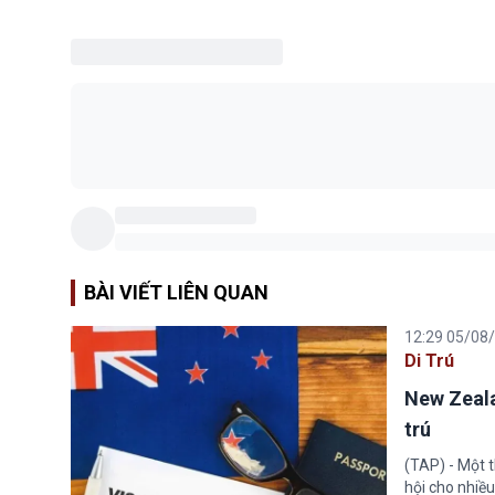
BÀI VIẾT LIÊN QUAN
12:29 05/08
Di Trú
New Zeala
trú
(TAP) - Một 
hội cho nhiề