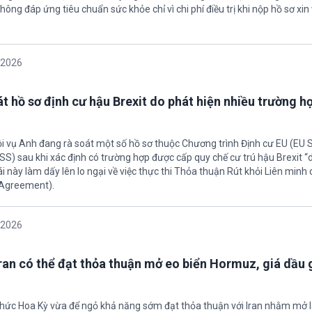
hông đáp ứng tiêu chuẩn sức khỏe chỉ vì chi phí điều trị khi nộp hồ sơ xin 
/2026
t hồ sơ định cư hậu Brexit do phát hiện nhiều trường h
ội vụ Anh đang rà soát một số hồ sơ thuộc Chương trình Định cư EU (EU
S) sau khi xác định có trường hợp được cấp quy chế cư trú hậu Brexit 
ái này làm dấy lên lo ngại về việc thực thi Thỏa thuận Rút khỏi Liên minh
 Agreement).
/2026
Iran có thể đạt thỏa thuận mở eo biển Hormuz, giá dầu
 chức Hoa Kỳ vừa để ngỏ khả năng sớm đạt thỏa thuận với Iran nhằm mở l