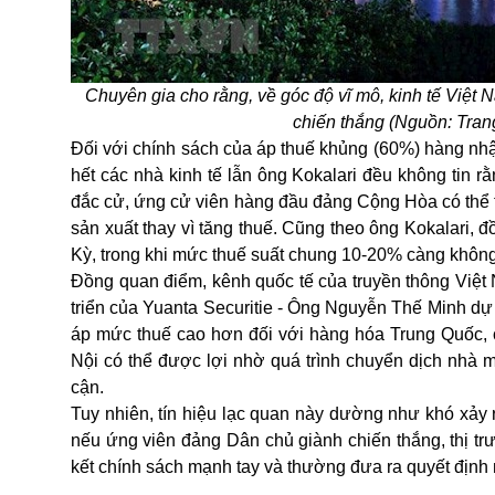
Chuyên gia cho rằng, về góc độ vĩ mô, kinh tế Việt 
chiến thắng (Nguồn:
Tran
Đối với chính sách của áp thuế khủng (60%) hàng nh
hết các nhà kinh tế lẫn ông Kokalari đều không tin r
đắc cử, ứng cử viên hàng đầu đảng Cộng Hòa có thể 
sản xuất thay vì tăng thuế. Cũng theo ông Kokalari,
Kỳ, trong khi mức thuế suất chung 10-20% càng không
Đồng quan điểm, kênh quốc tế của truyền thông Việt
triển của Yuanta Securitie - Ông Nguyễn Thế Minh d
áp mức thuế cao hơn đối với hàng hóa Trung Quốc, c
Nội có thể được lợi nhờ quá trình chuyển dịch nhà
cận.
Tuy nhiên, tín hiệu lạc quan này dường như khó xảy r
nếu ứng viên đảng Dân chủ giành chiến thắng, thị tr
kết chính sách mạnh tay và thường đưa ra quyết định