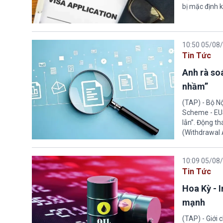
bị mặc định k
10:50 05/08
Tin Tức
Anh rà soá
nhầm”
(TAP) - Bộ N
Scheme - EUS
lẫn”. Động th
(Withdrawal
10:09 05/08
Tin Tức
Hoa Kỳ - 
mạnh
(TAP) - Giới