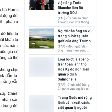
Bộ An ninh Nội địa Hoa
việc ông Todd
Kỳ (DHS) đang đối mặt
Blanche làm Bộ
nguy cơ thiếu hụt lực
a bà Harris
lượng trầm trọng. Điều
trưởng DOJ
ạt động đối
này cần được đặc biệt
(TAP) - Ủy ban Tư pháp
chú ý bởi nếu các siêu
 thị phần ở
Thượng viện vừa thông
bão đổ bộ Hoa Kỳ ở nửa
qua đề cử ông Todd
cuối năm 2026, lực
Blanche làm Bộ trưởng
Người đàn ông có vũ
lượng ứng phó “mỏng”
dữ liệu từ
Bộ Tư pháp Hoa Kỳ
trang bị bắt tại sân
có thể làm nghẽn công
(DOJ) sau thời gian dài
ất khẩu từ
tác cứu trợ; dẫn đến hệ
golf của ông Trump
ông giữ chức quyền Bộ
thống ứng phó khẩn cấp
ả các năm,
trưởng. Mặc dù vậy,
(TAP) - Một người đàn
quốc gia quá tải.
nhiều chính trị gia đảng
ông mang theo súng
uốc gia có
Cộng hoà (GOP) vẫn tỏ
ngắn vừa bị bắt khi đang
ăng có thể
ra hoài nghi, thậm chí
chụp ảnh, quay video tại
Loại bỏ ớt jalapeño
tuyên bố sẽ lên tiếng
sân golf Trump National
trên toàn lãnh thổ
phản đối khi đề cử này
Golf Club (Quận Los
Hoa Kỳ do nghi liên
 không chịu
được đưa ra toàn thể bỏ
Angeles, bang
quan ổ dịch
phiếu.
California). Vụ việc xảy
rk dẫn lời
ra ngay trước lúc Tổng
Salmonella
ho rằng vẫn
thống Donald Trump tới
(TAP) - Chuỗi nhà hàng
thăm địa điểm này.
Chipotle vừa quyết định
loại bỏ tất cả ớt jalapeño
 cấp Chính
khỏi những cửa hàng
Trung Quốc mở rộng
g nhân sản
trên toàn lãnh thổ Hoa
lệnh cấm xuất cảnh,
Kỳ. Nguyên nhân do cơ
 trọng đối
siết quản lý người
quan y tế nghi ngờ