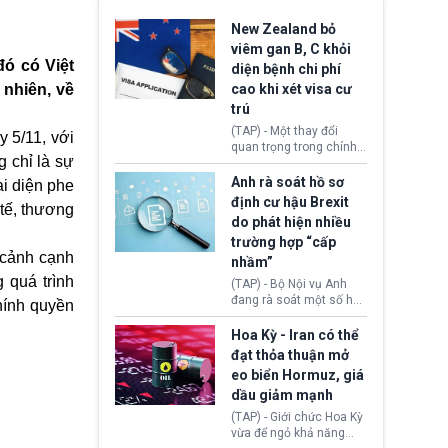
New Zealand bỏ
viêm gan B, C khỏi
đó có Việt
diện bệnh chi phí
nhiên, về
cao khi xét visa cư
trú
(TAP) - Một thay đổi
 5/11, với
quan trọng trong chính
 chỉ là sự
sách nhập cư của New
Zealand đang mở ra
Anh rà soát hồ sơ
ại diện phe
thêm cơ hội cho nhiều
định cư hậu Brexit
tế
, thương
người muốn định cư. Từ
do phát hiện nhiều
nay, người mắc viêm
trường hợp “cấp
gan B hoặc viêm gan C
 cảnh cạnh
sẽ không còn bị mặc
nhầm”
định không đáp ứng tiêu
 quá trình
(TAP) - Bộ Nội vụ Anh
chuẩn sức khỏe chỉ vì
đang rà soát một số hồ
hính quyền
chi phí điều trị khi nộp hồ
sơ thuộc Chương trình
sơ xin visa cư trú.
Định cư EU (EU
Hoa Kỳ - Iran có thể
Settlement Scheme -
đạt thỏa thuận mở
EUSS) sau khi xác định
eo biển Hormuz, giá
có trường hợp được cấp
dầu giảm mạnh
quy chế cư trú hậu
Brexit “do nhầm lẫn”.
(TAP) - Giới chức Hoa Kỳ
Động thái này làm dấy
vừa để ngỏ khả năng
lên lo ngại về việc thực