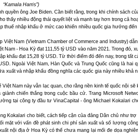
“
Kamala Harris”)
nh quyền ông Joe Biden. Cần biết rằng, trong khi chính sách củ
cho thấy nhiều động thái quyết liệt và mạnh tay hơn trong cả ho
t áp thuế nhập khẩu ở mức cao khiến nhiều quốc gia hướng đến
 Việt Nam (Vietnam Chamber of Commerce and Industry) dẫn 
ệt Nam - Hoa Kỳ đạt 111,55 tỷ USD vào năm 2021. Trong đó, xu
p khẩu đạt 15,28 tỷ USD. Từ thời điểm đó đến nay, trong tất c
 USD. Ngoài Việt Nam, Hàn Quốc và Trung Quốc cũng là hai q
ữa xuất và nhập khẩu đồng nghĩa các quốc gia này nhiều khả n
ế Việt Nam này vẫn lạc quan, cho rằng nền kinh tế quốc nội sẽ
giành chiến thắng trong cuộc bầu cử. Trang Microsoft Netwo
rường tại công ty đầu tư VinaCapital - ông Michael Kokalari c
ng Kokalari cho biết, cách tiếp cận của đảng Dân chủ như trợ
i mặt với vấn đề phát sinh chi phí sản xuất và số lượng côn
 xuất nội địa ở Hoa Kỳ có thể chưa mang lại mối đe dọa nghiêm