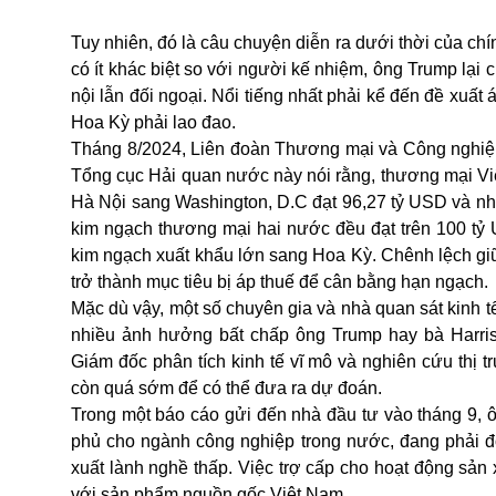
Tuy nhiên, đó là câu chuyện diễn ra dưới thời của chí
có ít khác biệt so với người kế nhiệm, ông Trump lại 
nội lẫn đối ngoại. Nổi tiếng nhất phải kể đến đề xuấ
Hoa Kỳ phải lao đao.
Tháng 8/2024, Liên đoàn Thương mại và Công nghiệp
Tổng cục Hải quan nước này nói rằng, thương mại Vi
Hà Nội sang Washington, D.C đạt 96,27 tỷ USD và nhậ
kim ngạch thương mại hai nước đều đạt trên 100 tỷ
kim ngạch xuất khẩu lớn sang Hoa Kỳ. Chênh lệch gi
trở thành mục tiêu bị áp thuế để cân bằng hạn ngạch.
Mặc dù vậy, một số chuyên gia và nhà quan sát kinh t
nhiều ảnh hưởng bất chấp ông Trump hay bà Harris 
Giám đốc phân tích kinh tế vĩ mô và nghiên cứu thị t
còn quá sớm để có thể đưa ra dự đoán.
Trong một báo cáo gửi đến nhà đầu tư vào tháng 9, ô
phủ cho ngành công nghiệp trong nước, đang phải đố
xuất lành nghề thấp. Việc trợ cấp cho hoạt động sản
với sản phẩm nguồn gốc Việt Nam.