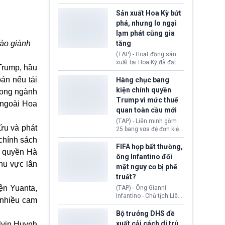
các doanh nghiệp cần
vừa chính thức cấp
giảm giá bán cho người
chứng nhận an toàn bay
Sản xuất Hoa Kỳ bứt
tiêu dùng.
cho Boeing 737 Max 7,
phá, nhưng lo ngại
mẫu máy bay nhỏ nhất
lạm phát cũng gia
trong dòng 737 Max
nào giành
tăng
thuộc Boeing
Commercial Airplanes
(TAP) - Hoạt động sản
(Boeing). Động thái này
xuất tại Hoa Kỳ đã đạt
Trump, hầu
chính thức khép lại gần
tốc độ nhanh nhất trong
một thập kỷ trì hoãn chờ
hơn 4 năm qua, cho
oán nếu tái
Hàng chục bang
các cuộc đánh giá
thấy nền kinh tế đang
kiện chính quyền
rong ngành
nghiêm ngặt.
phục hồi tích cực, bất
Trump vì mức thuế
chấp tác động từ thuế
 ngoài Hoa
quan toàn cầu mới
quan. Tuy nhiên, không
ít doanh nghiệp vẫn cảm
(TAP) - Liên minh gồm
thấy áp lực lạm phát, bất
ứu và phát
25 bang vừa đệ đơn kiện
ổn địa chính trị hiện còn
chính quyền Tổng thống
chính sách
nghiêm trọng hơn cả
Donald Trump. Phe
FIFA họp bất thường,
giai đoạn đại dịch
h quyền Hà
nguyên đơn tin rằng,
ông Infantino đối
COVID-19.
hành động áp thuế 10 -
hu vực lân
mặt nguy cơ bị phế
12,5% lên 60 đối tác
truất?
thương mại hôm 24/7
vượt quá thẩm quyền
iện Yuanta,
(TAP) - Ông Gianni
của Tổng thống.
Infantino - Chủ tịch Liên
 nhiều cam
đoàn Bóng đá Thế giới
(FIFA) đang đứng trước
Bộ trưởng DHS đề
cuộc khủng hoảng
xuất cải cách di trú,
lvin Huynh