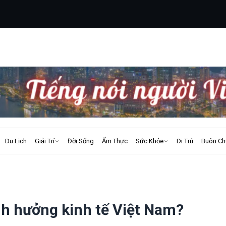
Du Lịch
Giải Trí
Đời Sống
Ẩm Thực
Sức Khỏe
Di Trú
Buôn Ch
nh hưởng kinh tế Việt Nam?