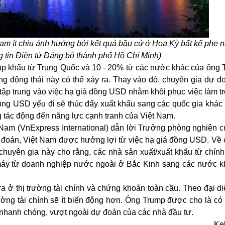
Nam ít chịu ảnh hưởng bởi kết quả bầu cử ở Hoa Kỳ bất kể phe 
g tin Điện tử Đảng bộ thành phố Hồ Chí Minh)
ập khẩu từ Trung Quốc và 10 - 20% từ các nước khác của ông 
ằng động thái này có thể xảy ra. Thay vào đó, chuyên gia dự đ
tập trung vào việc hạ giá đồng USD nhằm khôi phục việc làm t
 đồng USD yếu đi sẽ thúc đẩy xuất khẩu sang các quốc gia khác
 tác động đến năng lực cạnh tranh của Việt Nam.
 Nam (VnExpress International) dẫn lời Trưởng phòng nghiên c
ự đoán,
Việt Nam
được hưởng lợi từ việc hạ giá đồng USD. Về 
huyên gia này cho rằng, các nhà sản xuất/xuất khẩu từ chín
 máy từ doanh nghiệp nước ngoài ở Bắc Kinh sang các nước k
a ở thị trường tài chính và chứng khoán toàn cầu. Theo đại d
ường tài chính sẽ ít biến động hơn. Ông Trump được cho là có
 nhanh chóng, vượt ngoài dự đoán của các nhà đầu tư.
Ke