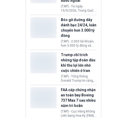
nước ngoài
nguyên liệu liên quan
đến ổ dịch Salmonella
(TAP) - Từ ngày
khiến ít nhất 110 người
15/9/2026, Trung Quốc
mắc bệnh tại bang
áp dụng quy định mới về
Minnesota.
quản lý xuất nhập cảnh.
Bóc gỡ đường dây
Một hành vi vi phạm giấy
đánh bạc 24/24, luân
tờ, xuất nhập cảnh trái
chuyển hơn 3.000 tỷ
phép hay liên quan kiểm
đồng
soát công nghệ có thể
khiến công dân Trung
(TAP) - 2.003 tài khoản,
Quốc đối mặt lệnh cấm
hơn 3.000 tỷ đồng và
xuất cảnh kéo dài tới 3
một đường dây đánh
năm. Trong khi đó, người
bạc xuyên quốc gia vận
Trump chỉ trích
nước ngoài sử dụng giấy
hành 24/24 giờ vừa bị
những tập đoàn dầu
tờ giả có nguy cơ bị từ
Công an TP. Hải Phòng
khí thu lợi lớn nhờ
chối nhập cảnh hoặc
(Việt Nam) bóc gỡ.
cấm vào Trung Quốc tới
cuộc chiến ở Iran
5 năm.
(TAP) - Tổng thống
Donald Trump tin rằng, 2
tập đoàn dầu khí
ExxonMobil và Chevron
FAA cấp chứng nhận
đã thu về lợi nhuận quá
an toàn bay Boeing
lớn nhờ giá dầu tăng
737 Max 7 sau nhiều
mạnh suốt thời gian Hoa
năm trì hoãn
Kỳ xảy ra xung đột ở
Iran. Trên cơ sở đó, lãnh
(TAP) - Cục Hàng không
đạo Nhà Trắng kêu gọi
Liên bang Hoa Kỳ (FAA)