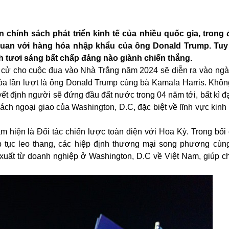
chính sách phát triển kinh tế của nhiều quốc gia, trong 
quan với hàng hóa nhập khẩu của ông Donald Trump. Tuy 
h tươi sáng bất chấp đảng nào giành chiến thắng.
 cử cho cuộc đua vào Nhà Trắng năm 2024 sẽ diễn ra vào ngày
 lần lượt là ông Donald Trump cùng bà Kamala Harris. Không
uyết định người sẽ đứng đầu đất nước trong 04 năm tới, bất kì đ
ch ngoại giao của Washington, D.C, đặc biệt về lĩnh vực
kinh 
m hiện là Đối tác chiến lược toàn diện với Hoa Kỳ. Trong bối
p tục leo thang, các hiệp định thương mại song phương cùng
 xuất từ doanh nghiệp ở Washington, D.C về Việt Nam, giúp c