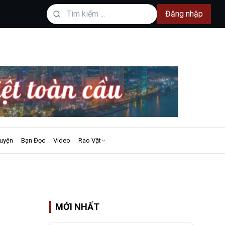
Đăng nhập
uyện
Bạn Đọc
Video
Rao Vặt
MỚI NHẤT