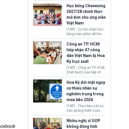
sớm đạt thỏa thuận với
thi Thỏa thuận Rút khỏi
Iran nhằm mở lại eo biển
Học bổng Chevening
Liên minh châu Âu
Hormuz, mở đường cho
2027/28 chính thức
(Withdrawal
việc khôi phục hoạt
mở đơn cho ứng viên
Agreement).
động hàng hải. Những
Việt Nam
tín hiệu ngoại giao tích
cực này lập tức tác động
(TAP) - Cơ hội nhận học
đến thị trường năng
bổng toàn phần để theo
lượng, kéo giá dầu thế
học chương trình thạc sĩ
giới lùi sâu xuống dưới
tại Vương quốc Anh đã
Công an TP. HCM
mức 80 USD/thùng.
chính thức quay trở lại.
tiếp nhận 47 công
Học bổng Chevening
dân Việt Nam bị Hoa
2027/28 của Chính phủ
Kỳ trục xuất
Anh vừa mở cổng ứng
tuyển dành riêng ứng
(TAP) - Công an TP. HCM
viên Việt Nam, hỗ trợ
(Việt Nam) vừa tiếp nhận
toàn bộ chi phí học tập
47 công dân Việt Nam bị
cùng nhiều quyền lợi
Hoa Kỳ trục xuất về
Hoa Kỳ đối mặt nguy
trong suốt một năm
nước. Đây là đợt có số
cơ thiếu nhân sự
học.
lượng lớn nhất từ đầu
nghiêm trọng trong
năm 2026 đến nay, phản
mùa bão 2026
ánh xu hướng gia tăng
các trường hợp trục
(TAP) - Theo báo cáo từ
xuất.
Văn phòng Kiểm toán
Chính phủ (GAO), Cơ
quan Quản lý Khẩn cấp
Nhiều nghị sĩ GOP
Liên bang (FEMA) thuộc
Facebook
không đồng tình