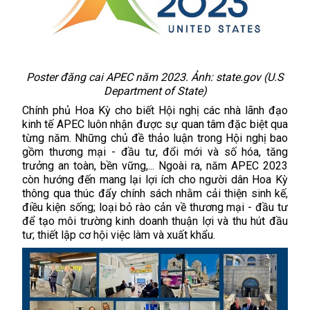
Poster đăng cai APEC năm 2023. Ảnh: state.gov (U.S
Department of State)
Chính phủ Hoa Kỳ cho biết Hội nghị các nhà lãnh đạo
kinh tế APEC luôn nhận được sự quan tâm đặc biệt qua
từng năm. Những chủ đề thảo luận trong Hội nghị bao
gồm thương mại - đầu tư, đổi mới và số hóa, tăng
trưởng an toàn, bền vững,... Ngoài ra, năm APEC 2023
còn hướng đến mang lại lợi ích cho người dân Hoa Kỳ
thông qua thúc đẩy chính sách nhằm cải thiện sinh kế,
điều kiện sống; loại bỏ rào cản về thương mại - đầu tư
để tạo môi trường kinh doanh thuận lợi và thu hút đầu
tư; thiết lập cơ hội việc làm và xuất khẩu.