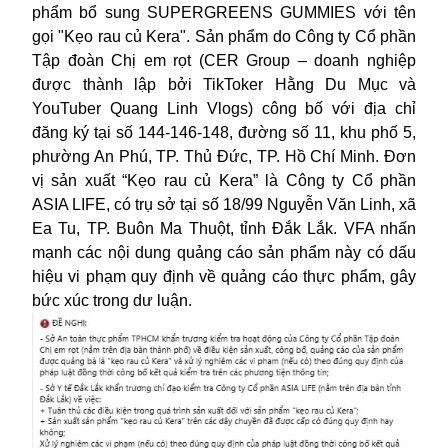
phẩm bổ sung SUPERGREENS GUMMIES với tên
gọi "Kẹo rau củ Kera". Sản phẩm do Công ty Cổ phần
Tập đoàn Chị em rọt (CER Group
– doanh nghiệp
được thành lập bởi TikToker Hằng Du Mục và
YouTuber Quang Linh Vlogs
)
công bố với địa chỉ
đăng ký tại số 144-146-148, đường số 11, khu phố 5,
phường An Phú, TP. Thủ Đức, TP. Hồ Chí Minh. Đơn
vị sản xuất
“
Kẹo rau củ Kera
”
là Công ty Cổ phần
ASIA LIFE, có trụ sở tại số 18/99 Nguyễn Văn Linh, xã
Ea Tu, TP. Buôn Ma Thuột, tỉnh Đắk Lắk. VFA nhấn
mạnh các nội dung quảng cáo sản phẩm này có dấu
hiệu vi phạm quy định về quảng cáo thực phẩm, gây
bức xúc trong dư luận.