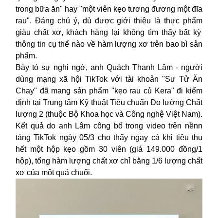
trong bữa ăn"
hay
"một viên kẹo tương đương một đĩa
rau".
Đáng chú ý, d
ù được giới thiệu là
thực phẩm
giàu chất xơ, khách hàng lại không tìm thấy bất kỳ
thông tin cụ thể nào về hàm lượng
xơ
trên bao bì sản
phẩm.
Bày tỏ sự nghi ngờ, anh Quách Thanh Lâm
-
người
dùng
mạng xã hội
TikTok
với tài khoản "Sư Tử Ăn
Chay"
đã
mang sản phẩm
"kẹo rau củ Kera" đi kiểm
định tại Trung tâm Kỹ thuật Tiêu chuẩn Đo lường Chất
lượng 2 (thuộc Bộ Khoa học và Công nghệ
Việt Nam
).
Kết quả
do anh Lâm công bố trong video trên nềnn
tảng TikTok ngày 05/3
cho thấy
ngay cả khi tiêu thụ
hết một hộp kẹo gồm 30 viên (giá 149.000 đồng
/1
hộp
), tổng hàm lượng chất xơ chỉ bằng 1/6 lượng chất
xơ của một quả chuối.