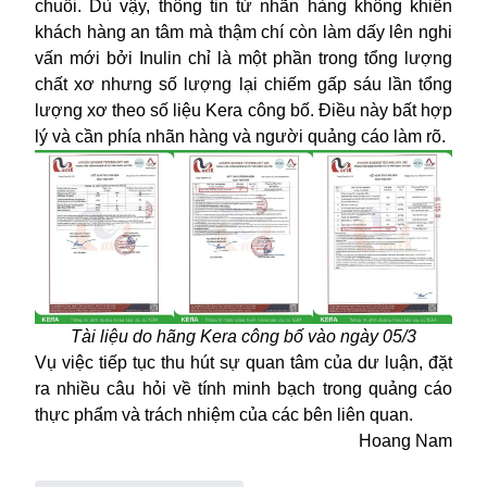
chuối.
Dù vậy
, thông tin
từ nhãn hàng
không khiến
khách hàng an tâm mà thậm chí còn làm dấy lên nghi
vấn mới
b
ởi Inulin chỉ là một phần trong tổng lượng
chất xơ nhưng
số lượng lại chiếm gấp sáu lần tổng
lượng xơ theo
số li
ệu Kera công bố.
Điều này
bất hợp
lý và cần
phía nhãn hàng và người quảng cáo
làm rõ.
Tài liệu do hãng Kera công bố vào ngày 05/3
Vụ việc tiếp tục thu hút sự quan tâm của dư luận, đặt
ra nhiều câu hỏi về tính minh bạch trong quảng cáo
thực phẩm và trách nhiệm của các bên liên quan.
Hoang Nam