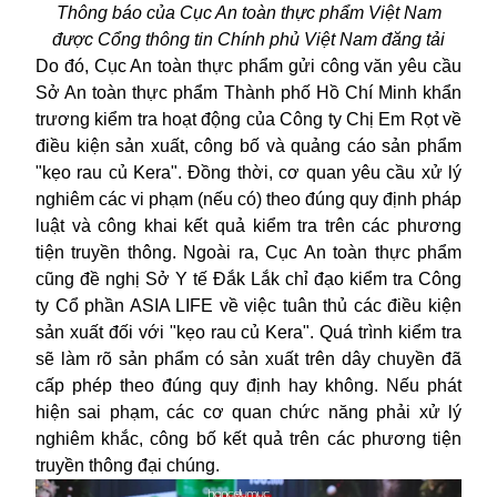
Thông báo của
Cục An toàn thực phẩm
Việt Nam
được Cổng thông tin Chính phủ Việt Nam đăng tải
Do đó,
Cục An toàn thực phẩm
gửi công văn
yêu cầu
Sở An toàn thực phẩm T
hành phố Hồ Chí Minh
khẩn
trương kiểm tra hoạt động của Công ty Chị Em Rọt về
điều kiện sản xuất, công bố và quảng cáo sản phẩm
"kẹo rau củ Kera". Đồng thời, cơ quan yêu cầu xử lý
nghiêm các vi phạm (nếu có) theo đúng quy định pháp
luật và công khai kết quả kiểm tra trên các phương
tiện truyền thông.
Ngoài ra
, Cục An toàn thực phẩm
cũng đề nghị Sở Y tế Đắk Lắk chỉ đạo kiểm tra Công
ty Cổ phần ASIA LIFE
về việc tuân thủ các điều kiện
sản xuất đối với "kẹo rau củ Kera". Quá trình kiểm tra
sẽ làm rõ sản phẩm có sản xuất trên dây chuyền đã
cấp phép theo đúng quy định hay không. Nếu phát
hiện sai phạm, các cơ quan chức năng phải xử lý
nghiêm khắc, công bố kết quả trên các phương tiện
truyền thông đại chúng.