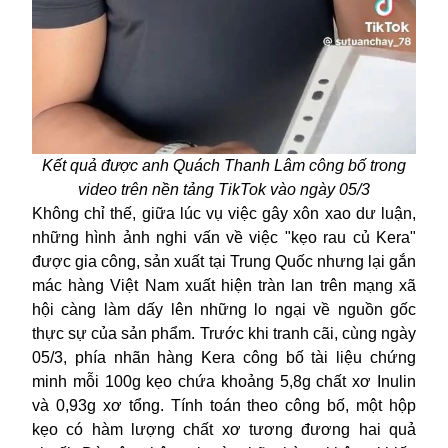
Kết quả
được anh
Quách Thanh Lâm
công bố trong
video trên nền tảng TikTok vào ngày 05/3
Không chỉ thế, g
iữa lúc vụ việc gây xôn xao dư luận,
những hình ảnh nghi vấn về việc "kẹo rau củ Kera"
được gia công, sản xuất tại Trung Quốc nhưng lại gắn
mác hàng Việt Nam
xuất hiện tràn lan trên mạng xã
hội càng
làm dấy lên những lo ngại về nguồn gốc
thực sự của sản phẩm. Trước
khi
tranh cãi,
cùng ngày
05/3,
phía nhãn hàng Kera công bố tài liệu
chứng
minh
mỗi 100g kẹo chứa khoảng 5,8g chất xơ Inulin
và 0,93g xơ tổng. Tính toán theo công bố, một hộp
kẹo có hàm lượng chất xơ tương đương hai quả