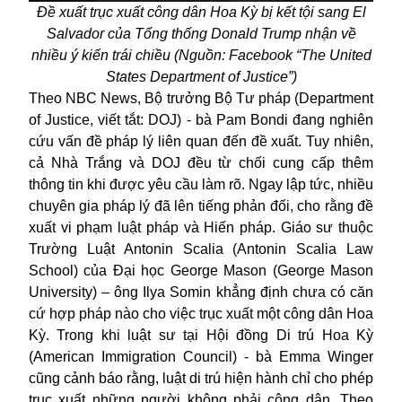
Đề xuất trục xuất công dân Hoa Kỳ bị kết tội sang El
Salvador của Tổng thống Donald Trump nhận về
nhiều ý kiến trái chiều (Nguồn: Facebook “The United
States Department of Justice”)
Theo NBC News, Bộ trưởng Bộ Tư pháp (Department
of Justice, viết tắt: DOJ) - bà Pam Bondi đang nghiên
cứu vấn đề pháp lý liên quan đến đề xuất. Tuy nhiên,
cả Nhà Trắng và DOJ đều từ chối cung cấp thêm
thông tin khi được yêu cầu làm rõ. Ngay lập tức, nhiều
chuyên gia pháp lý đã lên tiếng phản đối, cho rằng đề
xuất vi phạm luật pháp và Hiến pháp. Giáo sư thuộc
Trường Luật Antonin Scalia (Antonin Scalia Law
School) của Đại học George Mason (George Mason
University) – ông Ilya Somin khẳng định chưa có căn
cứ hợp pháp nào cho việc trục xuất một công dân Hoa
Kỳ. Trong khi luật sư tại Hội đồng Di trú Hoa Kỳ
(American Immigration Council) - bà Emma Winger
cũng cảnh báo rằng, luật di trú hiện hành chỉ cho phép
trục xuất những người không phải công dân. Theo