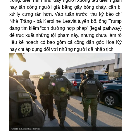
trọng, điển hình như đẩy người xuống tàu điện ngầm
hay tấn công người già bằng gậy bóng chày, cần bị
xử lý cứng rắn hơn. Vào tuần trước, thư ký báo chí
Nhà Trắng - bà Karoline Leavitt tuyên bố, ông Trump
đang tìm kiếm “con đường hợp pháp” (legal pathway)
để trục xuất những tội phạm này, nhưng chưa làm rõ
liệu kế hoạch có bao gồm cả công dân gốc Hoa Kỳ
hay chỉ áp dụng đối với những người đã nhập tịch.