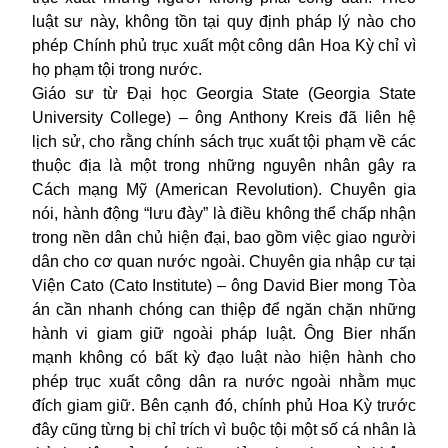
luật sư này, không tồn tại quy định pháp lý nào cho
phép Chính phủ trục xuất một công dân Hoa Kỳ chỉ vì
họ phạm tội trong nước.
Giáo sư từ Đại học Georgia State (Georgia State
University College) – ông Anthony Kreis đã liên hệ
lịch sử, cho rằng chính sách trục xuất tội phạm về các
thuộc địa là một trong những nguyên nhân gây ra
Cách mạng Mỹ (American Revolution). Chuyên gia
nói, hành động “lưu đày” là điều không thể chấp nhận
trong nền dân chủ hiện đại, bao gồm việc giao người
dân cho cơ quan nước ngoài. Chuyên gia nhập cư tại
Viện Cato (Cato Institute) – ông David Bier mong Tòa
án cần nhanh chóng can thiệp để ngăn chặn những
hành vi giam giữ ngoài pháp luật. Ông Bier nhấn
mạnh không có bất kỳ đạo luật nào hiện hành cho
phép trục xuất công dân ra nước ngoài nhằm mục
đích giam giữ. Bên cạnh đó, chính phủ Hoa Kỳ trước
đây cũng từng bị chỉ trích vì buộc tội một số cá nhân là