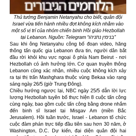
Thủ tướng Benjamin Netanyahu cho biết, quân đội
Israel vừa tiến hành nhiều đợt không kích nhằm vào
một số vị trí của nhóm chiến binh Hồi giáo Hezbollah
tại Lebanon. Nguồn: Telegram “בנימין נתניהו”
Sau khi ông Netanyahu công bố đoạn video, hãng
thông tấn quốc gia Lebanon đưa tin, người dân bắt
đầu rời khỏi khu vực ngoại ô phía Nam Beirut - nơi
Hezbollah có ảnh hưởng lớn. Cơ quan truyền thông
Lebanon cũng xác nhận, nhiều cuộc không kích xảy
ra tại thị trấn Mashghara thuộc vùng Bekaa vào rạng
sáng ngày 26/5 (giờ Trung Đông).
Chiều hướng ngược lại, NBC ngày 25/5 dẫn lời lực
lượng Hezbollah tuyên bố thực hiện 8 cuộc tấn công
cùng ngày, bao gồm cuộc tấn công bằng drone nhắm
đến binh sĩ Israel tại Misgav Am (miền Bắc
Jerusalem). Hồi tuần trước, Israel - Lebanon tổ chức
cuộc đàm phán trực tiếp đầu tiên sau hơn 30 năm, ở
Washington, D.C. Dự kiến, đại diện quân đội hai