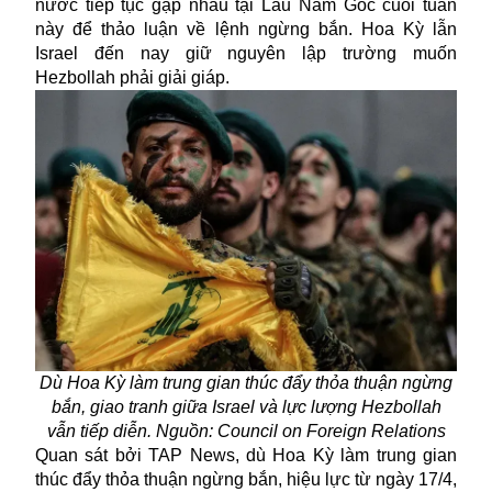
nước tiếp tục gặp nhau tại Lầu Năm Góc cuối tuần
này để thảo luận về lệnh ngừng bắn. Hoa Kỳ lẫn
Israel đến nay giữ nguyên lập trường muốn
Hezbollah phải giải giáp.
Dù Hoa Kỳ làm trung gian thúc đẩy thỏa thuận ngừng
bắn, giao tranh giữa Israel và lực lượng Hezbollah
vẫn tiếp diễn. Nguồn: Council on Foreign Relations
Quan sát bởi TAP News, dù Hoa Kỳ làm trung gian
thúc đẩy
thỏa thuận ngừng bắn
, hiệu lực từ ngày 17/4,