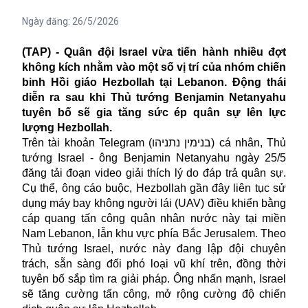
Ngày đăng:
26/5/2026
(TAP) - Quân đội Israel vừa tiến hành nhiều đợt
không kích nhằm vào một số vị trí của nhóm chiến
binh Hồi giáo Hezbollah tại Lebanon. Động thái
diễn ra sau khi Thủ tướng Benjamin Netanyahu
tuyên bố sẽ gia tăng sức ép quân sự lên lực
lượng Hezbollah.
Trên tài khoản Telegram (בנימין נתניהו) cá nhân, Thủ
tướng Israel - ông Benjamin Netanyahu ngày 25/5
đăng tải đoạn video giải thích lý do đáp trả quân sự.
Cụ thể, ông cáo buộc, Hezbollah gần đây liên tục sử
dụng máy bay không người lái (UAV) điều khiển bằng
cáp quang tấn công quân nhân nước này tại miền
Nam Lebanon, lẫn khu vực phía Bắc Jerusalem. Theo
Thủ tướng Israel, nước này đang lập đội chuyên
trách, sẵn sàng đối phó loại vũ khí trên, đồng thời
tuyên bố sắp tìm ra giải pháp. Ông nhấn mạnh, Israel
sẽ tăng cường tấn công, mở rộng cường độ chiến