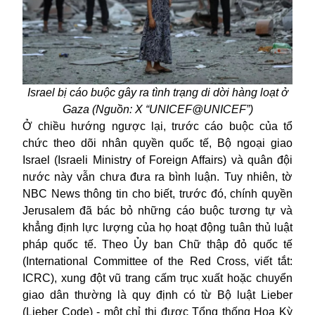
Israel
bị cáo buộc gây ra tình trạng di dời hàng loạt ở
Gaza (Nguồn: X “
UNICEF@UNICEF”)
Ở chiều hướng ngược lại, trước cáo buộc của tổ
chức theo dõi nhân quyền quốc tế, Bộ ngoại giao
Israel (Israeli Ministry of Foreign Affairs) và quân đội
nước này vẫn chưa đưa ra bình luận. Tuy nhiên, tờ
NBC News thông tin cho biết, trước đó, chính quyền
Jerusalem đã bác bỏ những cáo buộc tương tự và
khẳng định lực lượng của họ hoạt động tuân thủ luật
pháp quốc tế. Theo Ủy ban Chữ thập đỏ quốc tế
(International Committee of the Red Cross, viết tắt:
ICRC), xung đột vũ trang cấm trục xuất hoặc chuyển
giao dân thường là quy định có từ Bộ luật Lieber
(Lieber Code) - một chỉ thị được Tổng thống Hoa Kỳ