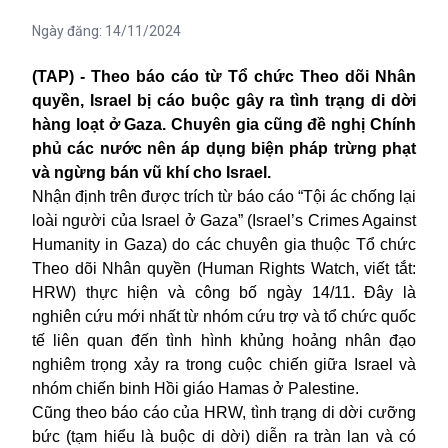
Ngày đăng:
14/11/2024
(TAP) - Theo báo cáo từ Tổ chức Theo dõi Nhân
quyền,
Israel
bị cáo buộc gây ra tình trạng di dời
hàng loạt ở Gaza. Chuyên gia cũng đề nghị Chính
phủ các nước nên áp dụng biện pháp trừng phạt
và ngừng bán vũ khí cho Israel.
Nhận định trên được trích từ báo cáo “Tội ác chống lại
loài người của Israel ở Gaza” (Israel’s Crimes Against
Humanity in Gaza) do các chuyên gia thuộc Tổ chức
Theo dõi Nhân quyền (Human Rights Watch, viết tắt:
HRW) thực hiện và công bố ngày 14/11. Đây là
nghiên cứu mới nhất từ nhóm cứu trợ và tổ chức quốc
tế liên quan đến tình hình khủng hoảng nhân đạo
nghiêm trọng xảy ra trong cuộc chiến giữa Israel và
nhóm chiến binh Hồi giáo Hamas ở Palestine.
Cũng theo báo cáo của HRW, tình trạng di dời cưỡng
bức (tạm hiểu là buộc di dời) diễn ra tràn lan và có