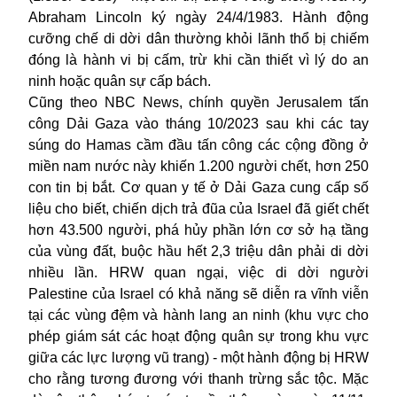
Abraham Lincoln ký ngày 24/4/1983. Hành động
cưỡng chế di dời dân thường khỏi lãnh thổ bị chiếm
đóng là hành vi bị cấm, trừ khi cần thiết vì lý do an
ninh hoặc quân sự cấp bách.
Cũng theo NBC News, chính quyền Jerusalem tấn
công Dải Gaza vào tháng 10/2023 sau khi các tay
súng do Hamas cầm đầu tấn công các cộng đồng ở
miền nam nước này khiến 1.200 người chết, hơn 250
con tin bị bắt. Cơ quan y tế ở Dải Gaza cung cấp số
liệu cho biết, chiến dịch trả đũa của Israel đã giết chết
hơn 43.500 người, phá hủy phần lớn cơ sở hạ tầng
của vùng đất, buộc hầu hết 2,3 triệu dân phải di dời
nhiều lần. HRW quan ngại, việc di dời người
Palestine của Israel có khả năng sẽ diễn ra vĩnh viễn
tại các vùng đệm và hành lang an ninh (khu vực cho
phép giám sát các hoạt động quân sự trong khu vực
giữa các lực lượng vũ trang) - một hành động bị HRW
cho rằng tương đương với thanh trừng sắc tộc. Mặc