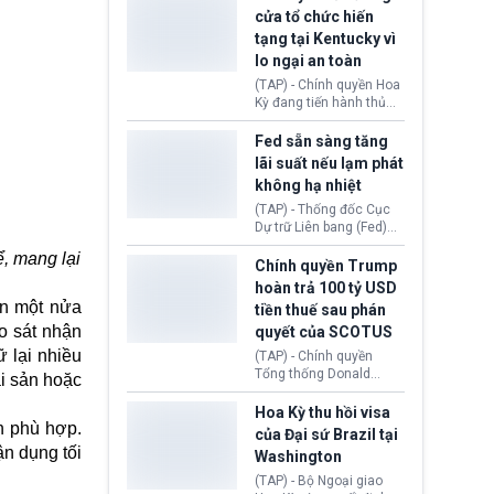
nhằm duy trì hoạt động
Chủ tịch Gianni Infantino
cửa tổ chức hiến
tiếp tục đối mặt cáo
tạng tại Kentucky vì
buộc dùng sức ép tài
lo ngại an toàn
chính để đổi lấy sự ủng
chính trị từ Liên đoàn
(TAP) - Chính quyền Hoa
Bóng đá Jordan. Trước
Kỳ đang tiến hành thủ
áp lực dồn dập, FIFA phải
tục thu hồi chứng nhận
tổ chức cuộc họp khẩn ở
hoạt động của tổ chức
Fed sẵn sàng tăng
Morocco.
hiến tạng Network for
lãi suất nếu lạm phát
Hope (bang Kentucky).
không hạ nhiệt
Nguyên nhân vì đơn vị
này bị cáo buộc có nhiều
(TAP) - Thống đốc Cục
sai sót nghiêm trọng, vi
Dự trữ Liên bang (Fed)
phạm quy định về an
Lisa Cook nói sẽ ủng hộ
ể, mang lại
toàn y tế.
tăng lãi suất nếu lạm
Chính quyền Trump
phát ở Hoa Kỳ không tiếp
hoàn trả 100 tỷ USD
tục giảm trong thời gian
ần một nửa
tiền thuế sau phán
tới.
o sát nhận
quyết của SCOTUS
ữ lại nhiều
(TAP) - Chính quyền
Tổng thống Donald
ài sản hoặc
Trump đã hoàn trả
khoảng 100 tỷ USD thuế
Hoa Kỳ thu hồi visa
h phù hợp.
quan từng thu theo Đạo
của Đại sứ Brazil tại
luật Quyền hạn Kinh tế
ận dụng tối
Washington
Khẩn cấp Quốc tế
(IEEPA). Động thái này
(TAP) - Bộ Ngoại giao