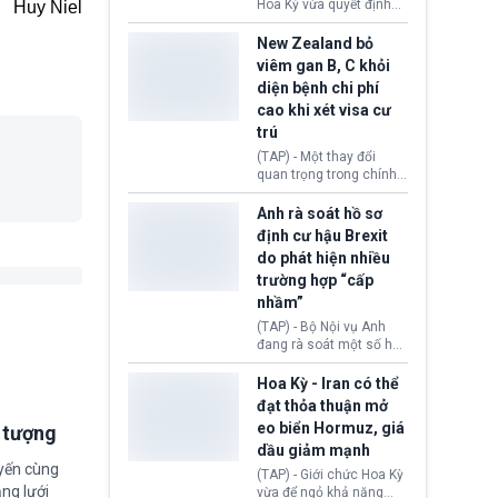
diễn ra sau phán quyết
Hoa Kỳ vừa quyết định
Huy Niel
hồi tháng 2 bởi Tòa án
thu hồi thị thực (visa)
Tối cao Hoa Kỳ
của bà Maria Luiza
New Zealand bỏ
(SCOTUS) khi tuyên bố,
Ribeiro Viotti - Đại sứ
viêm gan B, C khỏi
việc áp thuế diện rộng là
Brazil tại Washington.
diện bệnh chi phí
hoàn toàn bất hợp pháp.
Động thái trên diễn ra
cao khi xét visa cư
trong bối cảnh tranh
chấp ngoại giao giữa
trú
chính quyền Tổng thống
(TAP) - Một thay đổi
Donald Trump và chính
quan trọng trong chính
phủ cánh tả Tổng thống
sách nhập cư của New
Brazil Luiz Inácio Lula
Zealand đang mở ra
Anh rà soát hồ sơ
da Silva đang leo thang
thêm cơ hội cho nhiều
định cư hậu Brexit
gay gắt.
người muốn định cư. Từ
do phát hiện nhiều
nay, người mắc viêm
trường hợp “cấp
gan B hoặc viêm gan C
sẽ không còn bị mặc
nhầm”
định không đáp ứng tiêu
(TAP) - Bộ Nội vụ Anh
chuẩn sức khỏe chỉ vì
đang rà soát một số hồ
chi phí điều trị khi nộp hồ
sơ thuộc Chương trình
sơ xin visa cư trú.
Định cư EU (EU
Hoa Kỳ - Iran có thể
Settlement Scheme -
đạt thỏa thuận mở
EUSS) sau khi xác định
eo biển Hormuz, giá
i tượng
có trường hợp được cấp
dầu giảm mạnh
quy chế cư trú hậu
uyến cùng
Brexit “do nhầm lẫn”.
(TAP) - Giới chức Hoa Kỳ
Động thái này làm dấy
ng lưới
vừa để ngỏ khả năng