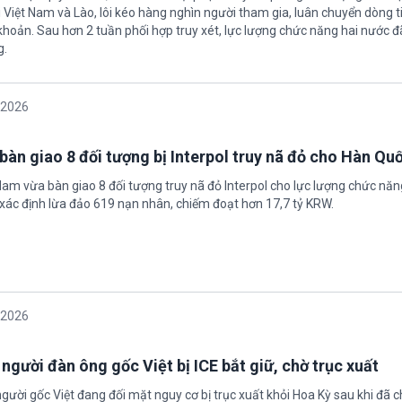
 Việt Nam và Lào, lôi kéo hàng nghìn người tham gia, luân chuyển dòng t
 khoản. Sau hơn 2 tuần phối hợp truy xét, lực lượng chức năng hai nước đ
g.
/2026
bàn giao 8 đối tượng bị Interpol truy nã đỏ cho Hàn Qu
 Nam vừa bàn giao 8 đối tượng truy nã đỏ Interpol cho lực lượng chức nă
xác định lừa đảo 619 nạn nhân, chiếm đoạt hơn 17,7 tỷ KRW.
/2026
 người đàn ông gốc Việt bị ICE bắt giữ, chờ trục xuất
gười gốc Việt đang đối mặt nguy cơ bị trục xuất khỏi Hoa Kỳ sau khi đã 