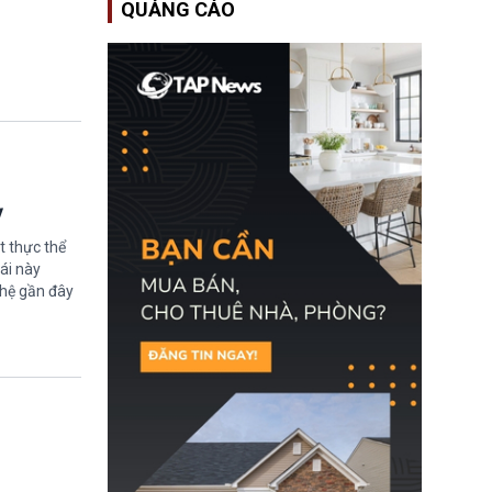
QUẢNG CÁO
Bộ An ninh Nội địa Hoa
Kỳ (DHS) đang đối mặt
nguy cơ thiếu hụt lực
lượng trầm trọng. Điều
này cần được đặc biệt
chú ý bởi nếu các siêu
bão đổ bộ Hoa Kỳ ở nửa
cuối năm 2026, lực
lượng ứng phó “mỏng”
có thể làm nghẽn công
tác cứu trợ; dẫn đến hệ
thống ứng phó khẩn cấp
ỳ
quốc gia quá tải.
t thực thể
ái này
ghệ gần đây