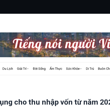
Du Lịch
Giải Trí
Đời Sống
Ẩm Thực
Sức Khỏe
Di Trú
Buôn Ch
dụng cho thu nhập vốn từ năm 20