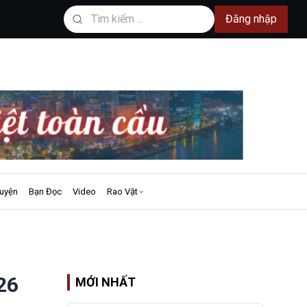
Đăng nhập
uyện
Bạn Đọc
Video
Rao Vặt
26
MỚI NHẤT