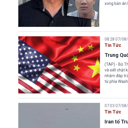
xong bản án l
08:28 07/08
Tin Tức
Trung Quố
(TAP) - Bộ T
và siết chặt
nhằm đáp trả
từ phía Wash
07:03 07/08
Tin Tức
Iran tố T