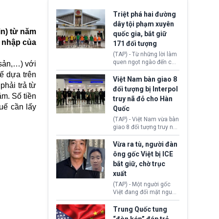
Triệt phá hai đường
dây tội phạm xuyên
in) từ năm
quốc gia, bắt giữ
u nhập của
171 đối tượng
(TAP) - Từ những lời làm
quen ngọt ngào đến các
 sản,…) với
“sàn vàng ảo”, bất động
ế dựa trên
sản trực tuyến cùng
Việt Nam bàn giao 8
phải trả từ
đường dây đánh bạc quy
đối tượng bị Interpol
mô lớn, hai tổ chức tội
ăm. Số tiền
truy nã đỏ cho Hàn
phạm xuyên quốc gia đã
uế cần lấy
Quốc
dựng lên mạng lưới hoạt
động tại Việt Nam và
(TAP) - Việt Nam vừa bàn
Lào, lôi kéo hàng nghìn
giao 8 đối tượng truy nã
người tham gia, luân
đỏ Interpol cho lực lượng
chuyển dòng tiền qua
chức năng Hàn Quốc.
Vừa ra tù, người đàn
nhiều lớp tài khoản. Sau
Nhóm này bị xác định
ông gốc Việt bị ICE
hơn 2 tuần phối hợp truy
lừa đảo 619 nạn nhân,
bắt giữ, chờ trục
xét, lực lượng chức năng
chiếm đoạt hơn 17,7 tỷ
hai nước đã bắt giữ 171
xuất
KRW.
đối tượng.
(TAP) - Một người gốc
Việt đang đối mặt nguy
cơ bị trục xuất khỏi Hoa
Kỳ sau khi đã chấp hành
Trung Quốc tung
xong bản án liên quan