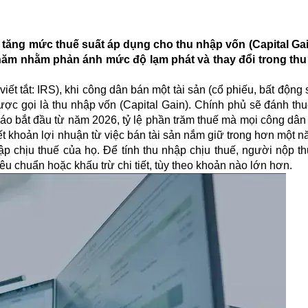
 tăng mức thuế suất áp dụng cho thu nhập vốn (Capital Ga
năm nhằm phản ánh mức độ lạm phát và thay đổi trong th
iết tắt: IRS), khi công dân bán một tài sản (cổ phiếu, bất động
ợc gọi là thu nhập vốn (Capital Gain). Chính phủ sẽ đánh thu
o bắt đầu từ năm 2026, tỷ lệ phần trăm thuế mà mọi công dân 
ết khoản lợi nhuận từ việc bán tài sản nắm giữ trong hơn một n
p chịu thuế của họ. Để tính thu nhập chịu thuế, người nộp th
tiêu chuẩn hoặc khấu trừ chi tiết, tùy theo khoản nào lớn hơn.