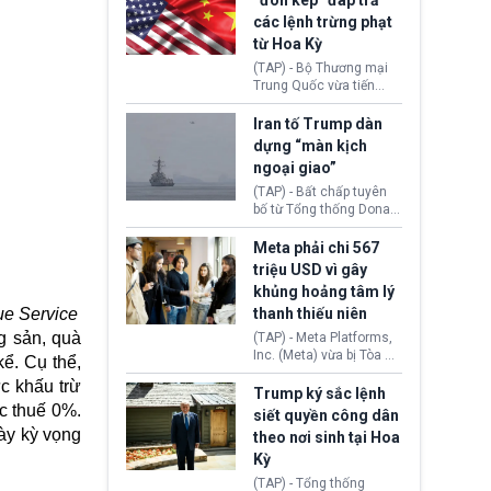
“đòn kép” đáp trả
đến tội ác từ hơn 30
các lệnh trừng phạt
năm trước tại California.
từ Hoa Kỳ
(TAP) - Bộ Thương mại
Trung Quốc vừa tiến
hành áp đặt lệnh trừng
phạt lên hàng loạt thực
Iran tố Trump dàn
thể và siết chặt kiểm
dựng “màn kịch
soát xuất khẩu máy bay
ngoại giao”
không người lái (UAV)
sang Hoa Kỳ. Động thái
(TAP) - Bất chấp tuyên
này nhằm đáp trả các
bố từ Tổng thống Donald
biện pháp hạn chế
Trump về tiến trình đàm
thương mại, áp thuế mới
phán hòa bình, Iran
Meta phải chi 567
cùng lệnh cấm công
khẳng định chưa có bất
triệu USD vì gây
nghệ gần đây từ phía
kỳ thỏa thuận nào.
khủng hoảng tâm lý
Washington.
Tehran cho rằng, Hoa Kỳ
ue Service
thanh thiếu niên
chỉ đang dàn dựng “màn
kịch ngoại giao” để xoa
g sản, quà
(TAP) - Meta Platforms,
dịu căng thẳng.
Inc. (Meta) vừa bị Tòa án
ể. Cụ thể,
bang New Mexico yêu
c khấu trừ
cầu đóng góp 567 triệu
Trump ký sắc lệnh
USD vào một quỹ khắc
c thuế 0%.
siết quyền công dân
phục hậu quả. Quyết
ày kỳ vọng
theo nơi sinh tại Hoa
định này diễn ra sau khi
Kỳ
toà xác định, những nền
tảng mạng xã hội
(TAP) - Tổng thống