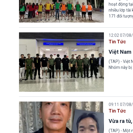
hoạt động tại
nhiều lớp tài
171 đối tượn
12:02 07/08
Tin Tức
Việt Nam 
(TAP) - Việt
Nhóm này bị 
09:11 07/08
Tin Tức
Vừa ra tù,
(TAP) - Một n