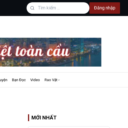
Đăng nhập
uyện
Bạn Đọc
Video
Rao Vặt
MỚI NHẤT