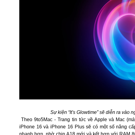
Sự kiện “It's Glowtime” sẽ diễn ra vào 
Theo 9to5Mac - Trang tin tức về Apple và Mac (máy
iPhone 16 và iPhone 16 Plus sẽ có một số nâng cấp
nhanh hơn, nhờ chip A18 mới và kết hợp với RAM 8GB