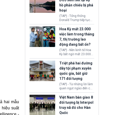
DOJ xem xét lại vụ
thường chưa xác định
hồ phản chiếu bị phá
(UAP). Những tài liệu này
hoại
bao gồm hình ảnh,
video, báo cáo từ nhiều
(TAP) - Tổng thống
cơ quan khác nhau như
Donald Trump tiếp tục
Cục Điều tra Liên bang
cho rằng, hồ phản chiếu
(FBI), Cơ quan Tình báo
trước Đài tưởng niệm
Hoa Kỳ mất 23.000
Trung ương (CIA) và Bộ
Lincoln bị phá hoại. Lãnh
việc làm trong tháng
Ngoại giao (DOS).
đạo Nhà Trắng yêu cầu
7, thị trường lao
Bộ Tư pháp (DOJ) xem
động đang bất ổn?
xét lại quyết định hủy
truy tố những cá nhân bị
(TAP) - Nền kinh tế Hoa
nghi ngờ làm hư hại
Kỳ bất ngờ mất 23.000
công trình.
việc làm vào tháng 7,
cho thấy thị trường lao
Triệt phá hai đường
động có dấu hiệu suy
dây tội phạm xuyên
yếu sau thời gian duy trì
quốc gia, bắt giữ
tương đối ổn định suốt
171 đối tượng
nửa năm 2026.
(TAP) - Từ những lời làm
quen ngọt ngào đến các
“sàn vàng ảo”, bất động
sản trực tuyến cùng
Việt Nam bàn giao 8
đường dây đánh bạc quy
cả hai mẫu
đối tượng bị Interpol
mô lớn, hai tổ chức tội
truy nã đỏ cho Hàn
 hiệu suất
phạm xuyên quốc gia đã
Quốc
dựng lên mạng lưới hoạt
lligence -