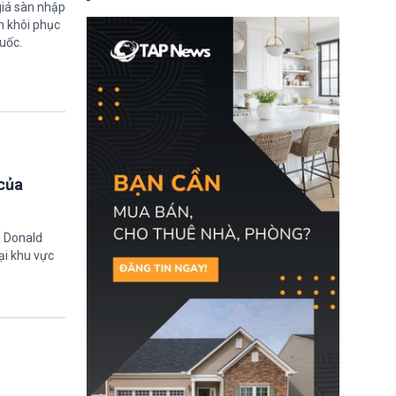
nay, người mắc viêm
giá sàn nhập
gan B hoặc viêm gan C
m khôi phục
sẽ không còn bị mặc
uốc.
định không đáp ứng tiêu
chuẩn sức khỏe chỉ vì
chi phí điều trị khi nộp hồ
sơ xin visa cư trú.
của
g Donald
ại khu vực