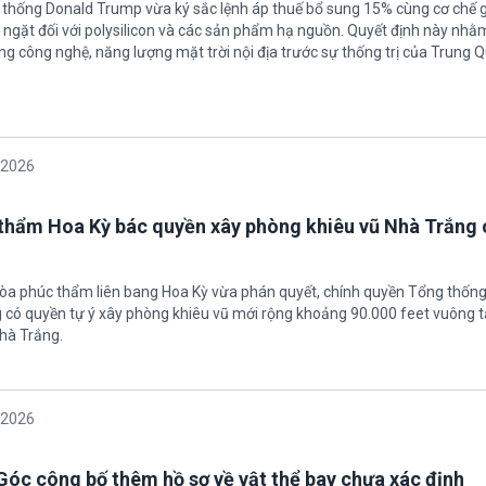
 thống Donald Trump vừa ký sắc lệnh áp thuế bổ sung 15% cùng cơ chế 
ngặt đối với polysilicon và các sản phẩm hạ nguồn. Quyết định này nhằ
g công nghệ, năng lượng mặt trời nội địa trước sự thống trị của Trung Q
/2026
thẩm Hoa Kỳ bác quyền xây phòng khiêu vũ Nhà Trắng 
tòa phúc thẩm liên bang Hoa Kỳ vừa phán quyết, chính quyền Tổng thốn
có quyền tự ý xây phòng khiêu vũ mới rộng khoảng 90.000 feet vuông t
hà Trắng.
/2026
óc công bố thêm hồ sơ về vật thể bay chưa xác định