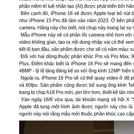
phần mềm trí tuệ nhân tạo (AI) được phát triển bởi hãn
Bên cạnh đó, iPhone 16 sẽ được Apple loại bỏ nút tắ
như iPhone 15 Pro đã làm vào năm 2023. Ở bên phải
camera. Hãng này cho biết, nút chụp này mang lại sự
Mẫu iPhone này sẽ có phần lồi camera nhỏ hơn với c
video không gian, tạo ra nội dung nhập vai có thể xe
tiết lộ ban đầu, sản phẩm được cho sẽ có năm màu: xa
Đối với hai dòng thuộc phân khúc Pro và Pro Max, 9
Plus. Điểm khác biệt là iPhone 16 Pro sẽ mang đến s
48MP - tỷ lệ tăng đáng kể so với ống kính 12MP hiện t
Ngoài ra, iPhone 16 Pro sẽ có thể quay video ở độ ph
và 60fps. Sản phẩm cũng được bổ sung ống kính T
trang bị chip A18 Pro mới, pin lớn hơn, thiết kế tản nhiệ
Vào ngày 16/8 vừa qua, tài khoản mạng xã hội X “
Apple đã tung một hình ảnh được người này cho là 
người này nói rằng mẫu mới thuộc phân khúc cao cấp 