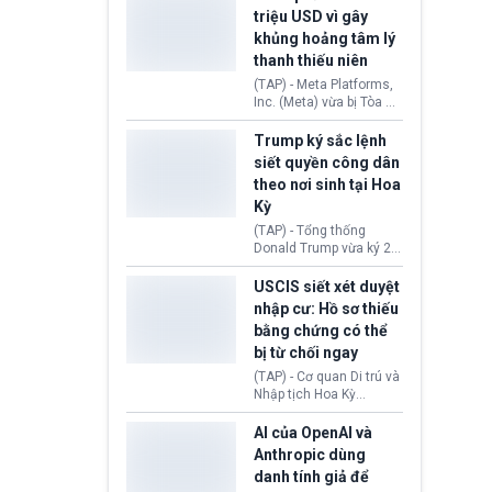
cùng lệnh cấm công
khẳng định chưa có bất
triệu USD vì gây
nghệ gần đây từ phía
kỳ thỏa thuận nào.
khủng hoảng tâm lý
Washington.
Tehran cho rằng, Hoa Kỳ
thanh thiếu niên
chỉ đang dàn dựng “màn
kịch ngoại giao” để xoa
(TAP) - Meta Platforms,
dịu căng thẳng.
Inc. (Meta) vừa bị Tòa án
bang New Mexico yêu
cầu đóng góp 567 triệu
Trump ký sắc lệnh
USD vào một quỹ khắc
siết quyền công dân
phục hậu quả. Quyết
theo nơi sinh tại Hoa
định này diễn ra sau khi
Kỳ
toà xác định, những nền
tảng mạng xã hội
(TAP) - Tổng thống
(Facebook, Instagram)
Donald Trump vừa ký 2
thuộc công ty gây ra
sắc lệnh hành pháp mới
cuộc khủng hoảng sức
nhằm siết chặt chính
USCIS siết xét duyệt
khỏe tâm thần ở thanh
sách quyền công dân
nhập cư: Hồ sơ thiếu
thiếu niên.
theo nơi sinh. Động thái
bằng chứng có thể
diễn ra sau khi Tòa án
bị từ chối ngay
Tối cao Hoa Kỳ
(SCOTUS) hôm 30/7
(TAP) - Cơ quan Di trú và
tuyên bố bác bỏ, ngăn
Nhập tịch Hoa Kỳ
chính quyền thực hiện
(USCIS) vừa thay đổi quy
chính sách này.
trình xét duyệt hồ sơ
AI của OpenAI và
nhập cư, trao quyền cho
Anthropic dùng
viên chức từ chối ngay
danh tính giả để
những đơn không chứng