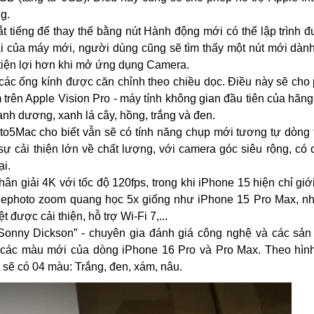
g.
t tiếng để thay thế bằng nút Hành động mới có thể lập trình đ
 của máy mới, người dùng cũng sẽ tìm thấy một nút mới dành
 tiện lợi hơn khi mở ứng dụng Camera.
ác ống kính được căn chỉnh theo chiều dọc. Điều này sẽ cho
m trên Apple Vision Pro - máy tính không gian đầu tiên của hãn
nh dương, xanh lá cây, hồng, trắng và đen.
to5Mac cho biết vẫn sẽ có tính năng chụp mới tương tự dòng
ự cải thiện lớn về chất lượng, với camera góc siêu rộng, có 
ại.
ân giải 4K với tốc độ 120fps, trong khi iPhone 15 hiện chỉ gi
elephoto zoom quang học 5x giống như iPhone 15 Pro Max, 
t được cải thiện, hỗ trợ Wi-Fi 7,...
Sonny Dickson” - chuyên gia đánh giá công nghệ và các sả
các màu mới của dòng iPhone 16 Pro và Pro Max. Theo hình 
sẽ có 04 màu: Trắng, đen, xám, nâu.