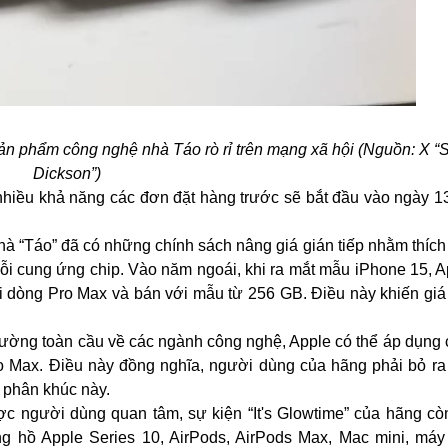
ản phẩm công nghệ nhà Táo rò rỉ trên mạng xã hội (Nguồn: X “
Dickson”)
hiều khả năng các đơn đặt hàng trước sẽ bắt đầu vào ngày 13
à “Táo” đã có những chính sách nâng giá gián tiếp nhằm thích
uỗi cung ứng chip. Vào năm ngoái, khi ra mắt mẫu iPhone 15, A
i dòng Pro Max và bán với mẫu từ 256 GB. Điều này khiến giá
trường toàn cầu về các ngành công nghệ, Apple có thể áp dụng
 Max. Điều này đồng nghĩa, người dùng của hãng phải bỏ ra 
 phân khúc này.
c người dùng quan tâm, sự kiện “It's Glowtime” của hãng còn
 hồ Apple Series 10, AirPods, AirPods Max, Mac mini, máy 