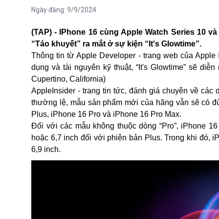
Ngày đăng:
9/9/2024
(TAP) - IPhone 16 cùng Apple Watch Series 10 
“Táo khuyết” ra mắt ở sự kiện “It's Glowtime”.
Thông tin từ Apple Developer - trang web của Apple I
dụng và tài nguyên kỹ thuật, “It's Glowtime” sẽ diễ
Cupertino, California)
AppleInsider - trang tin tức, đánh giá chuyên về cá
thường lệ, mẫu sản phẩm mới của hãng vẫn sẽ có đủ
Plus, iPhone 16 Pro và iPhone 16 Pro Max.
Đối với các mẫu không thuộc dòng “Pro”, iPhone 16 
hoặc 6,7 inch đối với phiên bản Plus. Trong khi đó, i
6,9 inch.