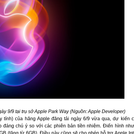
ngày 9/9 tại trụ sở Apple Park Way (Nguồn: Apple Developer)
 tính) của hãng Apple đăng tải ngày 6/9 vừa qua, dự kiến 
 đáng chú ý so với các phiên bản tiền nhiệm. Điển hình như
 (tăng từ 6GB). Điều này cũng sẽ cho phép hỗ trợ Apple Inte