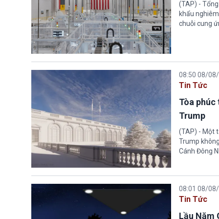
(TAP) - Tổng
khẩu nghiêm 
chuỗi cung ứn
08:50 08/08
Tin Tức
Tòa phúc 
Trump
(TAP) - Một 
Trump không 
Cánh Đông N
08:01 08/08
Tin Tức
Lầu Năm G