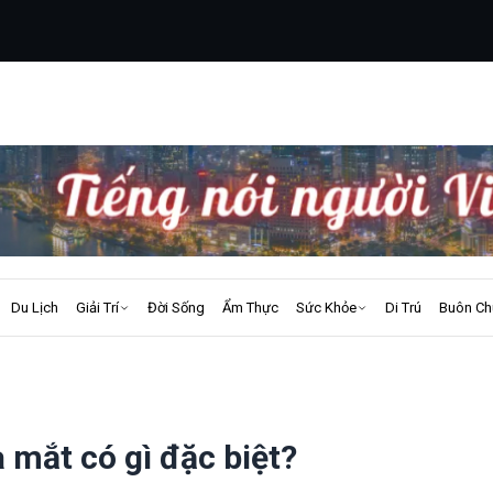
Du Lịch
Giải Trí
Đời Sống
Ẩm Thực
Sức Khỏe
Di Trú
Buôn Ch
 mắt có gì đặc biệt?