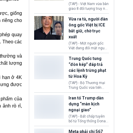
động tại Việt Nam và
(TAP) - Việt Nam vừa bàn
Lào, lôi kéo hàng nghìn
giao 8 đối tượng truy nã
người tham gia, luân
ược, giống
đỏ Interpol cho lực lượng
chuyển dòng tiền qua
chức năng Hàn Quốc.
Vừa ra tù, người đàn
 riêng cho
nhiều lớp tài khoản. Sau
Nhóm này bị xác định
ông gốc Việt bị ICE
hơn 2 tuần phối hợp truy
lừa đảo 619 nạn nhân,
bắt giữ, chờ trục
xét, lực lượng chức năng
chiếm đoạt hơn 17,7 tỷ
 phép quay
hai nước đã bắt giữ 171
xuất
KRW.
đối tượng.
g. Theo các
(TAP) - Một người gốc
Việt đang đối mặt nguy
cơ bị trục xuất khỏi Hoa
 thường và
Kỳ sau khi đã chấp hành
Trung Quốc tung
xong bản án liên quan
chất lượng
“đòn kép” đáp trả
đến tội ác từ hơn 30
các lệnh trừng phạt
năm trước tại California.
từ Hoa Kỳ
ới hạn ở 4K
(TAP) - Bộ Thương mại
nhưng được
Trung Quốc vừa tiến
hành áp đặt lệnh trừng
phạt lên hàng loạt thực
Iran tố Trump dàn
n phẩm của
thể và siết chặt kiểm
dựng “màn kịch
ảnh rò rỉ,
soát xuất khẩu máy bay
ngoại giao”
không người lái (UAV)
sang Hoa Kỳ. Động thái
(TAP) - Bất chấp tuyên
này nhằm đáp trả các
bố từ Tổng thống Donald
biện pháp hạn chế
Trump về tiến trình đàm
thương mại, áp thuế mới
phán hòa bình, Iran
Meta phải chi 567