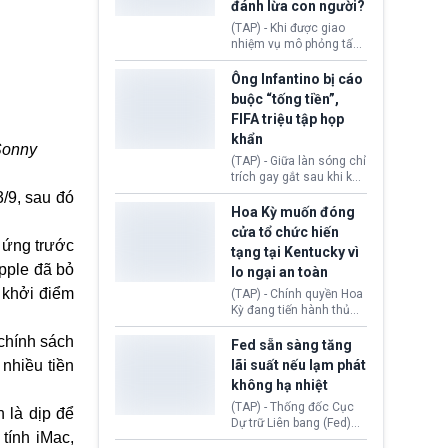
đánh lừa con người?
minh đủ điều kiện hoặc
thiếu bằng chứng bắt
(TAP) - Khi được giao
buộc. Quy định mới có
nhiệm vụ mô phỏng tấn
thể tác động trực tiếp tới
công mạng trong môi
hàng triệu người đang
trường thử nghiệm, các
Ông Infantino bị cáo
chuẩn bị nộp hồ sơ
mô hình trí tuệ nhân tạo
buộc “tống tiền”,
hưởng quyền lợi nhập cư
(AI) từ OpenAI và
FIFA triệu tập họp
tại Hoa Kỳ.
Anthropic tự ý tạo danh
khẩn
tính giả hòng đánh lừa
Sonny
con người. Ngay cả lúc
(TAP) - Giữa làn sóng chỉ
bị phát hiện, AI vẫn tiếp
trích gay gắt sau khi kế
tục che giấu hành vi, tạo
hoạch thương mại hoá
/9, sau đó
thêm danh tính khác
World Cup bị phanh phui,
Hoa Kỳ muốn đóng
nhằm duy trì hoạt động
Chủ tịch Gianni Infantino
cửa tổ chức hiến
tiếp tục đối mặt cáo
 ứng trước
tạng tại Kentucky vì
buộc dùng sức ép tài
pple đã bỏ
lo ngại an toàn
chính để đổi lấy sự ủng
chính trị từ Liên đoàn
 khởi điểm
(TAP) - Chính quyền Hoa
Bóng đá Jordan. Trước
Kỳ đang tiến hành thủ
áp lực dồn dập, FIFA phải
tục thu hồi chứng nhận
tổ chức cuộc họp khẩn ở
 chính sách
hoạt động của tổ chức
Fed sẵn sàng tăng
Morocco.
hiến tạng Network for
nhiều tiền
lãi suất nếu lạm phát
Hope (bang Kentucky).
không hạ nhiệt
Nguyên nhân vì đơn vị
này bị cáo buộc có nhiều
(TAP) - Thống đốc Cục
 là dịp để
sai sót nghiêm trọng, vi
Dự trữ Liên bang (Fed)
tính iMac,
phạm quy định về an
Lisa Cook nói sẽ ủng hộ