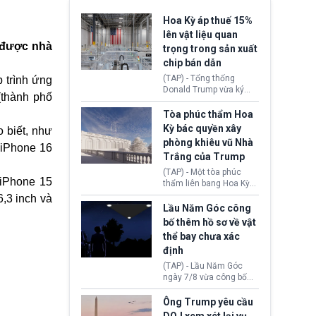
Hoa Kỳ áp thuế 15%
lên vật liệu quan
 được nhà
trọng trong sản xuất
chip bán dẫn
(TAP) - Tổng thống
p trình ứng
Donald Trump vừa ký
(thành phố
sắc lệnh áp thuế bổ
sung 15% cùng cơ chế
Tòa phúc thẩm Hoa
giá sàn nhập khẩu
Kỳ bác quyền xây
 biết, như
nghiêm ngặt đối với
phòng khiêu vũ Nhà
polysilicon và các sản
 iPhone 16
Trắng của Trump
phẩm hạ nguồn. Quyết
định này nhằm khôi
(TAP) - Một tòa phúc
phục chuỗi cung ứng
 iPhone 15
thẩm liên bang Hoa Kỳ
công nghệ, năng lượng
vừa phán quyết, chính
6,3 inch và
mặt trời nội địa trước sự
quyền Tổng thống
Lầu Năm Góc công
thống trị của Trung
Donald Trump không có
bố thêm hồ sơ về vật
Quốc.
quyền tự ý xây phòng
thể bay chưa xác
khiêu vũ mới rộng
định
khoảng 90.000 feet
vuông tại khu vực Cánh
(TAP) - Lầu Năm Góc
Đông Nhà Trắng.
ngày 7/8 vừa công bố
thêm 41 hồ sơ liên quan
đến UFO hay còn được
Ông Trump yêu cầu
gọi là hiện tượng bất