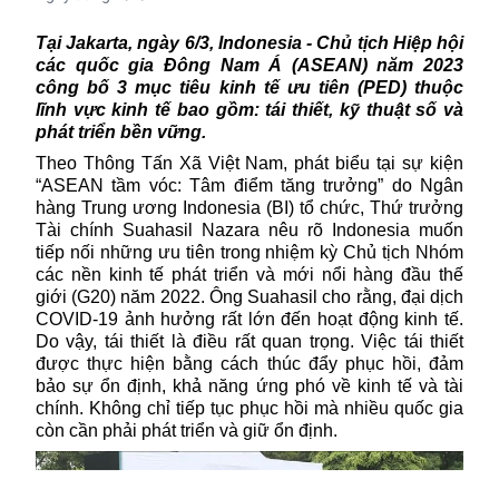
Tại Jakarta, ngày 6/3, Indonesia - Chủ tịch Hiệp hội
các quốc gia Đông Nam Á (ASEAN) năm 2023
công bố 3 mục tiêu kinh tế ưu tiên (PED) thuộc
lĩnh vực kinh tế bao gồm: tái thiết, kỹ thuật số và
phát triển bền vững.
Theo Thông Tấn Xã Việt Nam, phát biểu tại sự kiện
“ASEAN tầm vóc: Tâm điểm tăng trưởng” do Ngân
hàng Trung ương
Indonesia
(BI) tổ chức, Thứ trưởng
Tài chính Suahasil Nazara nêu rõ Indonesia muốn
tiếp nối những ưu tiên trong nhiệm kỳ Chủ tịch Nhóm
các nền kinh tế phát triển và mới nổi hàng đầu thế
giới (G20) năm 2022. Ông Suahasil cho rằng, đại dịch
COVID-19 ảnh hưởng rất lớn đến hoạt động
kinh tế
.
Do vậy, tái thiết là điều rất quan trọng. Việc tái thiết
được thực hiện bằng cách thúc đẩy phục hồi, đảm
bảo sự ổn định, khả năng ứng phó về kinh tế và tài
chính. Không chỉ tiếp tục phục hồi mà nhiều quốc gia
còn cần phải phát triển và giữ ổn định.