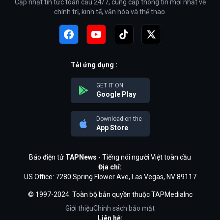
Cập nhật tin tức toàn cầu 24/7, cung cấp thông tin mới nhất về
chính trị, kinh tế, văn hóa và thể thao.
Tải ứng dụng :
GET IT ON
Google Play
Download on the
App Store
Báo điện tử
TAPNews
- Tiếng nói người Việt toàn cầu
Địa chỉ:
US Office: 7280 Spring Flower Ave, Las Vegas, NV 89117
© 1997-2024. Toàn bộ bản quyền thuộc TAPMediaInc
Giới thiệu
Chính sách bảo mật
Liên hệ: