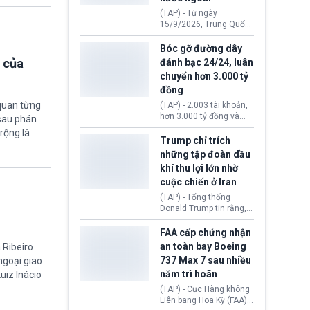
đến ổ dịch Salmonella
(TAP) - Từ ngày
khiến ít nhất 110 người
15/9/2026, Trung Quốc
mắc bệnh tại bang
áp dụng quy định mới về
Minnesota.
quản lý xuất nhập cảnh.
Bóc gỡ đường dây
Một hành vi vi phạm giấy
 của
đánh bạc 24/24, luân
tờ, xuất nhập cảnh trái
chuyển hơn 3.000 tỷ
phép hay liên quan kiểm
đồng
soát công nghệ có thể
khiến công dân Trung
quan từng
(TAP) - 2.003 tài khoản,
Quốc đối mặt lệnh cấm
hơn 3.000 tỷ đồng và
 sau phán
xuất cảnh kéo dài tới 3
một đường dây đánh
rộng là
năm. Trong khi đó, người
bạc xuyên quốc gia vận
Trump chỉ trích
nước ngoài sử dụng giấy
hành 24/24 giờ vừa bị
những tập đoàn dầu
tờ giả có nguy cơ bị từ
Công an TP. Hải Phòng
khí thu lợi lớn nhờ
chối nhập cảnh hoặc
(Việt Nam) bóc gỡ.
cấm vào Trung Quốc tới
cuộc chiến ở Iran
5 năm.
(TAP) - Tổng thống
Donald Trump tin rằng, 2
tập đoàn dầu khí
ExxonMobil và Chevron
FAA cấp chứng nhận
đã thu về lợi nhuận quá
an toàn bay Boeing
 Ribeiro
lớn nhờ giá dầu tăng
737 Max 7 sau nhiều
 ngoại giao
mạnh suốt thời gian Hoa
năm trì hoãn
uiz Inácio
Kỳ xảy ra xung đột ở
Iran. Trên cơ sở đó, lãnh
(TAP) - Cục Hàng không
đạo Nhà Trắng kêu gọi
Liên bang Hoa Kỳ (FAA)
các doanh nghiệp cần