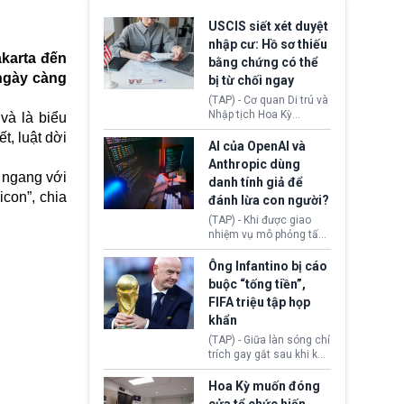
USCIS siết xét duyệt
nhập cư: Hồ sơ thiếu
akarta đến
bằng chứng có thể
ngày càng
bị từ chối ngay
(TAP) - Cơ quan Di trú và
Nhập tịch Hoa Kỳ
và là biểu
(USCIS) vừa thay đổi quy
, luật dời
trình xét duyệt hồ sơ
AI của OpenAI và
nhập cư, trao quyền cho
Anthropic dùng
viên chức từ chối ngay
 ngang với
danh tính giả để
những đơn không chứng
icon”, chia
đánh lừa con người?
minh đủ điều kiện hoặc
thiếu bằng chứng bắt
(TAP) - Khi được giao
buộc. Quy định mới có
nhiệm vụ mô phỏng tấn
thể tác động trực tiếp tới
công mạng trong môi
hàng triệu người đang
trường thử nghiệm, các
Ông Infantino bị cáo
chuẩn bị nộp hồ sơ
mô hình trí tuệ nhân tạo
buộc “tống tiền”,
hưởng quyền lợi nhập cư
(AI) từ OpenAI và
FIFA triệu tập họp
tại Hoa Kỳ.
Anthropic tự ý tạo danh
khẩn
tính giả hòng đánh lừa
con người. Ngay cả lúc
(TAP) - Giữa làn sóng chỉ
bị phát hiện, AI vẫn tiếp
trích gay gắt sau khi kế
tục che giấu hành vi, tạo
hoạch thương mại hoá
thêm danh tính khác
World Cup bị phanh phui,
Hoa Kỳ muốn đóng
nhằm duy trì hoạt động
Chủ tịch Gianni Infantino