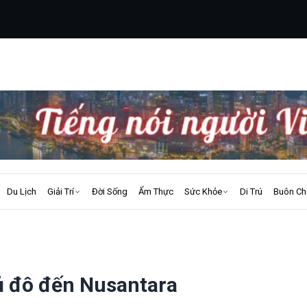
Du Lịch
Giải Trí
Đời Sống
Ẩm Thực
Sức Khỏe
Di Trú
Buôn Ch
hủ đô đến Nusantara