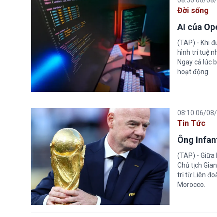
08:56 06/08
Đời sống
AI của Op
(TAP) - Khi 
hình trí tuệ 
Ngay cả lúc b
hoạt động
08:10 06/08
Tin Tức
Ông Infant
(TAP) - Giữa 
Chủ tịch Gian
trị từ Liên đ
Morocco.