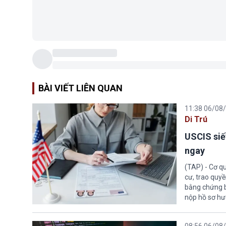
BÀI VIẾT LIÊN QUAN
11:38 06/08
Di Trú
USCIS siế
ngay
(TAP) - Cơ qu
cư, trao quy
bằng chứng bắ
nộp hồ sơ hư