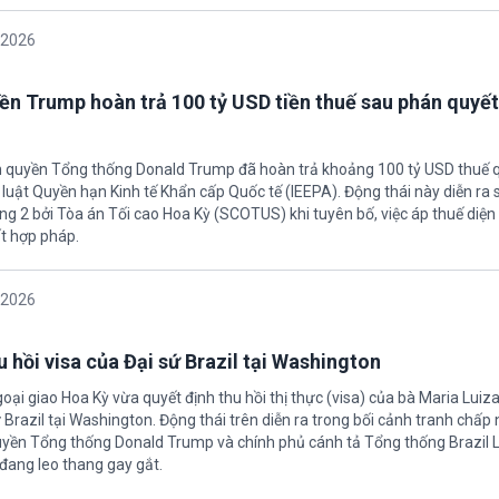
/2026
ền Trump hoàn trả 100 tỷ USD tiền thuế sau phán quyết
h quyền Tổng thống Donald Trump đã hoàn trả khoảng 100 tỷ USD thuế 
 luật Quyền hạn Kinh tế Khẩn cấp Quốc tế (IEEPA). Động thái này diễn ra
ng 2 bởi Tòa án Tối cao Hoa Kỳ (SCOTUS) khi tuyên bố, việc áp thuế diện 
t hợp pháp.
/2026
 hồi visa của Đại sứ Brazil tại Washington
oại giao Hoa Kỳ vừa quyết định thu hồi thị thực (visa) của bà Maria Luiza
sứ Brazil tại Washington. Động thái trên diễn ra trong bối cảnh tranh chấp
uyền Tổng thống Donald Trump và chính phủ cánh tả Tổng thống Brazil L
 đang leo thang gay gắt.