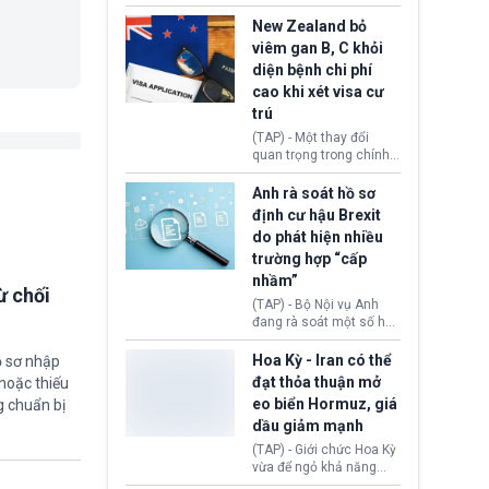
hồi tháng 2 bởi Tòa án
thu hồi thị thực (visa)
Tối cao Hoa Kỳ
của bà Maria Luiza
New Zealand bỏ
(SCOTUS) khi tuyên bố,
Ribeiro Viotti - Đại sứ
viêm gan B, C khỏi
việc áp thuế diện rộng là
Brazil tại Washington.
diện bệnh chi phí
hoàn toàn bất hợp pháp.
Động thái trên diễn ra
cao khi xét visa cư
trong bối cảnh tranh
chấp ngoại giao giữa
trú
chính quyền Tổng thống
(TAP) - Một thay đổi
Donald Trump và chính
quan trọng trong chính
phủ cánh tả Tổng thống
sách nhập cư của New
Brazil Luiz Inácio Lula
Zealand đang mở ra
Anh rà soát hồ sơ
da Silva đang leo thang
thêm cơ hội cho nhiều
định cư hậu Brexit
gay gắt.
người muốn định cư. Từ
do phát hiện nhiều
nay, người mắc viêm
trường hợp “cấp
gan B hoặc viêm gan C
sẽ không còn bị mặc
nhầm”
ừ chối
định không đáp ứng tiêu
(TAP) - Bộ Nội vụ Anh
chuẩn sức khỏe chỉ vì
đang rà soát một số hồ
chi phí điều trị khi nộp hồ
sơ thuộc Chương trình
sơ xin visa cư trú.
Định cư EU (EU
Hoa Kỳ - Iran có thể
ồ sơ nhập
Settlement Scheme -
đạt thỏa thuận mở
hoặc thiếu
EUSS) sau khi xác định
eo biển Hormuz, giá
g chuẩn bị
có trường hợp được cấp
dầu giảm mạnh
quy chế cư trú hậu
Brexit “do nhầm lẫn”.
(TAP) - Giới chức Hoa Kỳ
Động thái này làm dấy
vừa để ngỏ khả năng
lên lo ngại về việc thực
sớm đạt thỏa thuận với