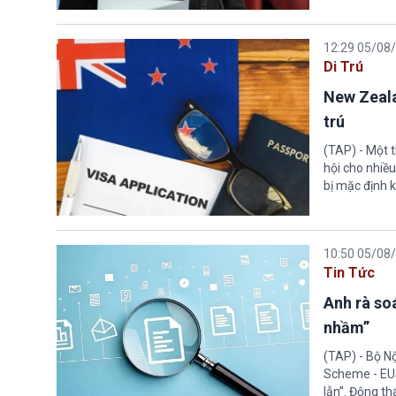
12:29 05/08
Di Trú
New Zeala
trú
(TAP) - Một 
hội cho nhiề
bị mặc định k
10:50 05/08
Tin Tức
Anh rà soá
nhầm”
(TAP) - Bộ N
Scheme - EUS
lẫn”. Động th