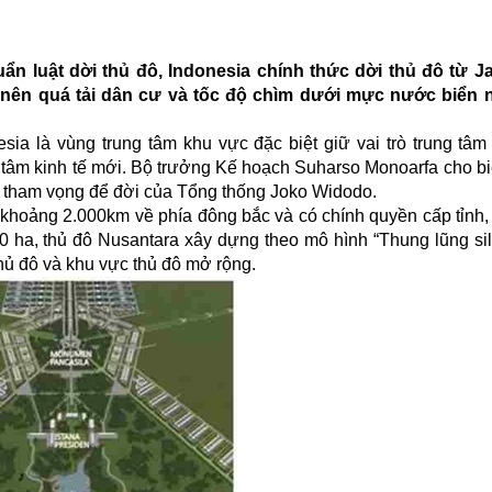
ẩn luật dời thủ đô, Indonesia chính thức dời thủ đô từ J
ở nên quá tải dân cư và tốc độ chìm dưới mực nước biển 
sia là vùng trung tâm khu vực đặc biệt giữ vai trò trung tâm 
tâm kinh tế mới. Bộ trưởng Kế hoạch Suharso Monoarfa cho biết
ện tham vọng để đời của Tổng thống Joko Widodo.
i khoảng 2.000km về phía đông bắc và có chính quyền cấp tỉnh,
00 ha, thủ đô Nusantara xây dựng theo mô hình “Thung lũng sil
thủ đô và khu vực thủ đô mở rộng.