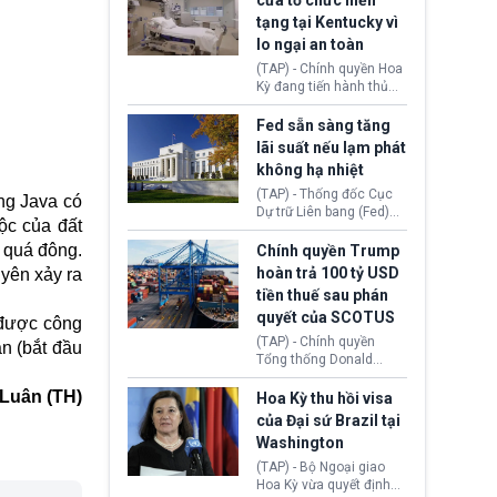
cửa tổ chức hiến
tiếp tục đối mặt cáo
tạng tại Kentucky vì
buộc dùng sức ép tài
lo ngại an toàn
chính để đổi lấy sự ủng
chính trị từ Liên đoàn
(TAP) - Chính quyền Hoa
Bóng đá Jordan. Trước
Kỳ đang tiến hành thủ
áp lực dồn dập, FIFA phải
tục thu hồi chứng nhận
tổ chức cuộc họp khẩn ở
hoạt động của tổ chức
Fed sẵn sàng tăng
Morocco.
hiến tạng Network for
lãi suất nếu lạm phát
Hope (bang Kentucky).
không hạ nhiệt
Nguyên nhân vì đơn vị
này bị cáo buộc có nhiều
(TAP) - Thống đốc Cục
ng Java có
sai sót nghiêm trọng, vi
Dự trữ Liên bang (Fed)
ộc của đất
phạm quy định về an
Lisa Cook nói sẽ ủng hộ
toàn y tế.
tăng lãi suất nếu lạm
y quá đông.
Chính quyền Trump
phát ở Hoa Kỳ không tiếp
hoàn trả 100 tỷ USD
yên xảy ra
tục giảm trong thời gian
tiền thuế sau phán
tới.
quyết của SCOTUS
 được công
(TAP) - Chính quyền
n (bắt đầu
Tổng thống Donald
Trump đã hoàn trả
 Luân (TH)
khoảng 100 tỷ USD thuế
Hoa Kỳ thu hồi visa
quan từng thu theo Đạo
của Đại sứ Brazil tại
luật Quyền hạn Kinh tế
Washington
Khẩn cấp Quốc tế
(IEEPA). Động thái này
(TAP) - Bộ Ngoại giao
diễn ra sau phán quyết
Hoa Kỳ vừa quyết định