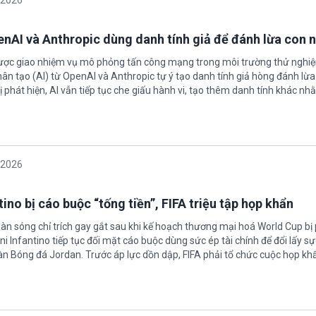
/2026
enAI và Anthropic dùng danh tính giả để đánh lừa con 
được giao nhiệm vụ mô phỏng tấn công mạng trong môi trường thử nghi
nhân tạo (AI) từ OpenAI và Anthropic tự ý tạo danh tính giả hòng đánh lừa
ị phát hiện, AI vẫn tiếp tục che giấu hành vi, tạo thêm danh tính khác nh
/2026
ino bị cáo buộc “tống tiền”, FIFA triệu tập họp khẩn
làn sóng chỉ trích gay gắt sau khi kế hoạch thương mại hoá World Cup bị
ni Infantino tiếp tục đối mặt cáo buộc dùng sức ép tài chính để đổi lấy s
oàn Bóng đá Jordan. Trước áp lực dồn dập, FIFA phải tổ chức cuộc họp kh