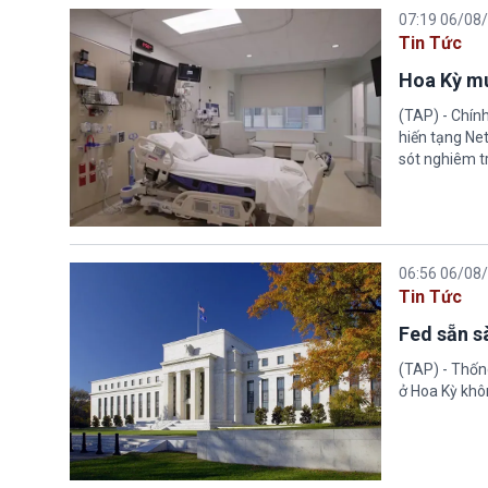
07:19 06/08
Tin Tức
Hoa Kỳ mu
(TAP) - Chín
hiến tạng Ne
sót nghiêm tr
06:56 06/08
Tin Tức
Fed sẵn s
(TAP) - Thống
ở Hoa Kỳ khôn