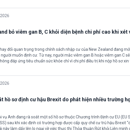
/2026
nd bỏ viêm gan B, C khỏi diện bệnh chi phí cao khi xét 
thay đổi quan trọng trong chính sách nhập cư của New Zealand đang mở
u người muốn định cư. Từ nay, người mắc viêm gan B hoặc viêm gan C s
hông đáp ứng tiêu chuẩn sức khỏe chỉ vì chi phí điều trị khi nộp hồ sơ xin 
/2026
t hồ sơ định cư hậu Brexit do phát hiện nhiều trường h
ội vụ Anh đang rà soát một số hồ sơ thuộc Chương trình Định cư EU (EU
S) sau khi xác định có trường hợp được cấp quy chế cư trú hậu Brexit 
ái này làm dấy lên lo ngại về việc thực thi Thỏa thuận Rút khỏi Liên minh