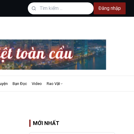
Đăng nhập
uyện
Bạn Đọc
Video
Rao Vặt
MỚI NHẤT