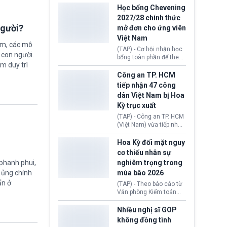
thi Thỏa thuận Rút khỏi
Iran nhằm mở lại eo biển
Học bổng Chevening
Liên minh châu Âu
Hormuz, mở đường cho
2027/28 chính thức
(Withdrawal
việc khôi phục hoạt
người?
mở đơn cho ứng viên
Agreement).
động hàng hải. Những
Việt Nam
tín hiệu ngoại giao tích
ệm, các mô
cực này lập tức tác động
(TAP) - Cơ hội nhận học
 con người.
đến thị trường năng
bổng toàn phần để theo
lượng, kéo giá dầu thế
ằm duy trì
học chương trình thạc sĩ
giới lùi sâu xuống dưới
tại Vương quốc Anh đã
Công an TP. HCM
mức 80 USD/thùng.
chính thức quay trở lại.
tiếp nhận 47 công
Học bổng Chevening
dân Việt Nam bị Hoa
2027/28 của Chính phủ
Kỳ trục xuất
Anh vừa mở cổng ứng
tuyển dành riêng ứng
(TAP) - Công an TP. HCM
viên Việt Nam, hỗ trợ
(Việt Nam) vừa tiếp nhận
toàn bộ chi phí học tập
47 công dân Việt Nam bị
cùng nhiều quyền lợi
Hoa Kỳ trục xuất về
Hoa Kỳ đối mặt nguy
trong suốt một năm
nước. Đây là đợt có số
cơ thiếu nhân sự
học.
lượng lớn nhất từ đầu
 phanh phui,
nghiêm trọng trong
năm 2026 đến nay, phản
ự ủng chính
mùa bão 2026
ánh xu hướng gia tăng
các trường hợp trục
ẩn ở
(TAP) - Theo báo cáo từ
xuất.
Văn phòng Kiểm toán
Chính phủ (GAO), Cơ
quan Quản lý Khẩn cấp
Nhiều nghị sĩ GOP
Liên bang (FEMA) thuộc
không đồng tình
Bộ An ninh Nội địa Hoa