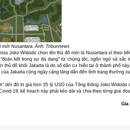
 đô mới Nusantara. Ảnh: Tribunnews
sia Joko Widodo chọn tên thủ đô mới là Nusantara vì theo tiế
đoàn kết trong sự đa dạng” từ chủng tộc, ngôn ngữ và sắc t
i thủ đô khỏi Jakarta là do số dân cư hiện tại ở thành phố nà
của Jakarta cũng ngày càng tăng dẫn đến tình trạng thường xu
 án” dời đô trị giá hơn 35 tỷ USD của Tổng thống Joko Widodo
ovid-19, kế hoạch này phải kéo dài và chia theo từng giai đoạ
Gia