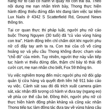
hàng nữ tố cáo có hành vi quấy rối con trai bà. Theo
nội dung mẹ nạn nhân trình bày, Thong thực hiện
hành động thiếu đứng đắn khi đang làm việc tại tiệm
Lux Nails ở 4342 S Scatterfield Rd, Ground News
thông tin.
Tại cơ quan thực thi pháp luật, người phụ nữ cáo
buộc Thong Nguyen (30 tuổi) đã “cù vào vùng háng
con trai”. Hành động trên chỉ chấm dứt khi người phụ
nữ cố đẩy tay anh ta ra. Con trai của cô vô cùng
hoảng sợ và yêu cầu Thong không được chạm vào
“chỗ đó” của mình. Tuy nhiên, người thợ này vẫn tiếp
tục hành vi thiếu đứng đắn, thậm chí bày tỏ thái độ
cười cợt, mẹ nạn nhân cho biết, Fox 59 thông tin.
Vụ việc nghiêm trọng đến mức người phụ nữ đòi gặp
quản lý cửa hàng và quyết định liên hệ 911 báo cáo
vụ việc. Cảnh sát sau đó đã trích xuất camera giám
sát, xác nhận đối tượng có hành vi đưa tay (ngang eo)
về phía cơ thể cậu bé. Đồng thời, người phụ nữ có
thực hiện hành động phản kháng và cũng xác nhận
Thong tiếp tục làm động tác đưa tay về vùng háng cậu