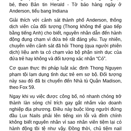
bé, theo Bản tin Herald - Tờ báo hàng ngày ở
Anderson, tiểu bang Indiana
Giải thích với cảnh sát thành phố Anderson, thông
dịch viên của đối tượng (Thong không thể giao tiếp
bằng tiếng Anh) cho biết, nguyên nhân dẫn đến hành
động đụng chạm vì đứa trẻ rất đáng yêu. Tuy nhiên,
chuyên viên cảnh sát đã hỏi Thong (qua người phiên
dịch) liệu anh ta có chạm vào bộ phận sinh dục của
đứa trẻ hay không và đối tượng xác nhận “Có”.
Cơ quan thực thi pháp luật xác định Thong Nguyen
phạm tội lạm dụng tình dục trẻ em sơ bộ. Đối tượng
này sau đó đã bị chuyển đến Nhà tù Quận Madison,
theo Fox 59.
Ngay khi vụ việc được công bố, nó nhanh chóng trở
thành làn sóng chỉ trích gay gắt nhắm vào doanh
nghiệp địa phương. Điều này buộc lòng người đứng
đầu Lux Nails phải lên tiếng xin lỗi và đính chính
không biết nguyên nhân vì sao nhân viên tiệm lại có
hành động tồi tệ như vậy. Đồng thời, chủ tiệm nail