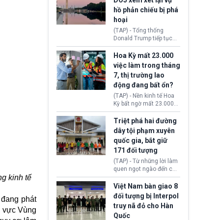
DOJ xem xét lại vụ
thường chưa xác định
hồ phản chiếu bị phá
(UAP). Những tài liệu này
hoại
bao gồm hình ảnh,
video, báo cáo từ nhiều
(TAP) - Tổng thống
cơ quan khác nhau như
Donald Trump tiếp tục
Cục Điều tra Liên bang
cho rằng, hồ phản chiếu
(FBI), Cơ quan Tình báo
trước Đài tưởng niệm
Hoa Kỳ mất 23.000
Trung ương (CIA) và Bộ
Lincoln bị phá hoại. Lãnh
việc làm trong tháng
Ngoại giao (DOS).
đạo Nhà Trắng yêu cầu
7, thị trường lao
Bộ Tư pháp (DOJ) xem
động đang bất ổn?
xét lại quyết định hủy
truy tố những cá nhân bị
(TAP) - Nền kinh tế Hoa
nghi ngờ làm hư hại
Kỳ bất ngờ mất 23.000
công trình.
việc làm vào tháng 7,
cho thấy thị trường lao
Triệt phá hai đường
động có dấu hiệu suy
dây tội phạm xuyên
yếu sau thời gian duy trì
quốc gia, bắt giữ
tương đối ổn định suốt
171 đối tượng
nửa năm 2026.
(TAP) - Từ những lời làm
quen ngọt ngào đến các
g kinh tế
“sàn vàng ảo”, bất động
sản trực tuyến cùng
Việt Nam bàn giao 8
đường dây đánh bạc quy
đối tượng bị Interpol
 đang phát
mô lớn, hai tổ chức tội
truy nã đỏ cho Hàn
phạm xuyên quốc gia đã
u vực Vùng
Quốc
dựng lên mạng lưới hoạt