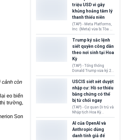
cùng lệnh cấm công
khẳng định chưa có bất
triệu USD vì gây
nghệ gần đây từ phía
kỳ thỏa thuận nào.
khủng hoảng tâm lý
Washington.
Tehran cho rằng, Hoa Kỳ
thanh thiếu niên
chỉ đang dàn dựng “màn
kịch ngoại giao” để xoa
(TAP) - Meta Platforms,
dịu căng thẳng.
Inc. (Meta) vừa bị Tòa án
bang New Mexico yêu
cầu đóng góp 567 triệu
Trump ký sắc lệnh
USD vào một quỹ khắc
siết quyền công dân
phục hậu quả. Quyết
theo nơi sinh tại Hoa
định này diễn ra sau khi
Kỳ
toà xác định, những nền
tảng mạng xã hội
(TAP) - Tổng thống
(Facebook, Instagram)
Donald Trump vừa ký 2
thuộc công ty gây ra
sắc lệnh hành pháp mới
cuộc khủng hoảng sức
nhằm siết chặt chính
USCIS siết xét duyệt
ối cảnh còn
khỏe tâm thần ở thanh
sách quyền công dân
nhập cư: Hồ sơ thiếu
thiếu niên.
theo nơi sinh. Động thái
bằng chứng có thể
lại eo biển
diễn ra sau khi Tòa án
bị từ chối ngay
Tối cao Hoa Kỳ
thị trường,
(SCOTUS) hôm 30/7
(TAP) - Cơ quan Di trú và
tuyên bố bác bỏ, ngăn
Nhập tịch Hoa Kỳ
chính quyền thực hiện
herion Son
(USCIS) vừa thay đổi quy
chính sách này.
trình xét duyệt hồ sơ
AI của OpenAI và
nhập cư, trao quyền cho
Anthropic dùng
viên chức từ chối ngay
danh tính giả để
những đơn không chứng