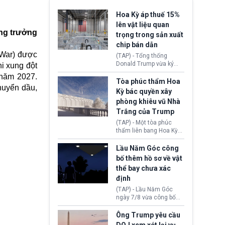
Hoa Kỳ áp thuế 15%
lên vật liệu quan
ăng trưởng
trọng trong sản xuất
chip bán dẫn
f War) được
(TAP) - Tổng thống
Donald Trump vừa ký
hi xung đột
sắc lệnh áp thuế bổ
 năm 2027.
sung 15% cùng cơ chế
Tòa phúc thẩm Hoa
huyển dầu,
giá sàn nhập khẩu
Kỳ bác quyền xây
nghiêm ngặt đối với
phòng khiêu vũ Nhà
polysilicon và các sản
Trắng của Trump
phẩm hạ nguồn. Quyết
định này nhằm khôi
(TAP) - Một tòa phúc
phục chuỗi cung ứng
thẩm liên bang Hoa Kỳ
công nghệ, năng lượng
vừa phán quyết, chính
mặt trời nội địa trước sự
quyền Tổng thống
Lầu Năm Góc công
thống trị của Trung
Donald Trump không có
bố thêm hồ sơ về vật
Quốc.
quyền tự ý xây phòng
thể bay chưa xác
khiêu vũ mới rộng
định
khoảng 90.000 feet
vuông tại khu vực Cánh
(TAP) - Lầu Năm Góc
Đông Nhà Trắng.
ngày 7/8 vừa công bố
thêm 41 hồ sơ liên quan
đến UFO hay còn được
Ông Trump yêu cầu
gọi là hiện tượng bất