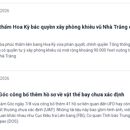
/2026
thẩm Hoa Kỳ bác quyền xây phòng khiêu vũ Nhà Trắng 
tòa phúc thẩm liên bang Hoa Kỳ vừa phán quyết, chính quyền Tổng thốn
có quyền tự ý xây phòng khiêu vũ mới rộng khoảng 90.000 feet vuông t
hà Trắng.
/2026
óc công bố thêm hồ sơ về vật thể bay chưa xác định
Năm Góc ngày 7/8 vừa công bố thêm 41 hồ sơ liên quan đến UFO hay còn 
ất thường chưa xác định (UAP). Những tài liệu này bao gồm hình ảnh, vid
quan khác nhau như Cục Điều tra Liên bang (FBI), Cơ quan Tình báo Trun
giao (DOS).