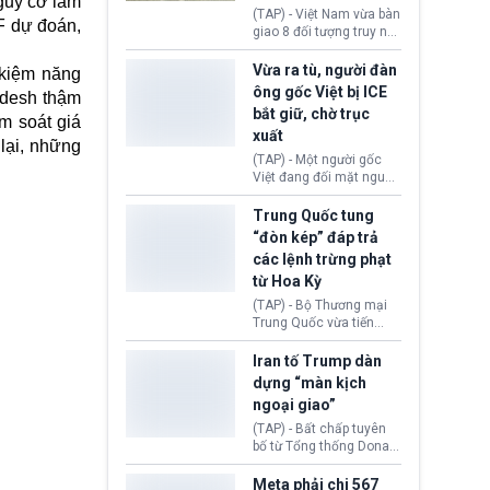
nguy cơ lâm
động tại Việt Nam và
(TAP) - Việt Nam vừa bàn
MF dự đoán,
Lào, lôi kéo hàng nghìn
giao 8 đối tượng truy nã
người tham gia, luân
đỏ Interpol cho lực lượng
chuyển dòng tiền qua
chức năng Hàn Quốc.
Vừa ra tù, người đàn
 kiệm năng
nhiều lớp tài khoản. Sau
Nhóm này bị xác định
ông gốc Việt bị ICE
adesh thậm
hơn 2 tuần phối hợp truy
lừa đảo 619 nạn nhân,
bắt giữ, chờ trục
xét, lực lượng chức năng
chiếm đoạt hơn 17,7 tỷ
m soát giá
hai nước đã bắt giữ 171
xuất
KRW.
 lại, những
đối tượng.
(TAP) - Một người gốc
Việt đang đối mặt nguy
cơ bị trục xuất khỏi Hoa
Kỳ sau khi đã chấp hành
Trung Quốc tung
xong bản án liên quan
“đòn kép” đáp trả
đến tội ác từ hơn 30
các lệnh trừng phạt
năm trước tại California.
từ Hoa Kỳ
(TAP) - Bộ Thương mại
Trung Quốc vừa tiến
hành áp đặt lệnh trừng
phạt lên hàng loạt thực
Iran tố Trump dàn
thể và siết chặt kiểm
dựng “màn kịch
soát xuất khẩu máy bay
ngoại giao”
không người lái (UAV)
sang Hoa Kỳ. Động thái
(TAP) - Bất chấp tuyên
này nhằm đáp trả các
bố từ Tổng thống Donald
biện pháp hạn chế
Trump về tiến trình đàm
thương mại, áp thuế mới
phán hòa bình, Iran
Meta phải chi 567