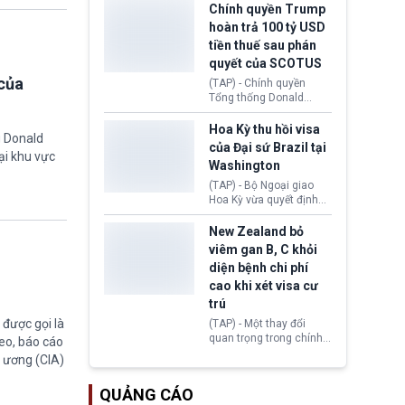
toàn y tế.
tăng lãi suất nếu lạm
Chính quyền Trump
phát ở Hoa Kỳ không tiếp
hoàn trả 100 tỷ USD
tục giảm trong thời gian
tiền thuế sau phán
tới.
quyết của SCOTUS
của
(TAP) - Chính quyền
Tổng thống Donald
Trump đã hoàn trả
khoảng 100 tỷ USD thuế
Hoa Kỳ thu hồi visa
g Donald
quan từng thu theo Đạo
của Đại sứ Brazil tại
ại khu vực
luật Quyền hạn Kinh tế
Washington
Khẩn cấp Quốc tế
(IEEPA). Động thái này
(TAP) - Bộ Ngoại giao
diễn ra sau phán quyết
Hoa Kỳ vừa quyết định
hồi tháng 2 bởi Tòa án
thu hồi thị thực (visa)
Tối cao Hoa Kỳ
của bà Maria Luiza
New Zealand bỏ
(SCOTUS) khi tuyên bố,
Ribeiro Viotti - Đại sứ
viêm gan B, C khỏi
việc áp thuế diện rộng là
Brazil tại Washington.
diện bệnh chi phí
hoàn toàn bất hợp pháp.
Động thái trên diễn ra
cao khi xét visa cư
trong bối cảnh tranh
chấp ngoại giao giữa
trú
chính quyền Tổng thống
được gọi là
(TAP) - Một thay đổi
Donald Trump và chính
quan trọng trong chính
eo, báo cáo
phủ cánh tả Tổng thống
sách nhập cư của New
g ương (CIA)
Brazil Luiz Inácio Lula
Zealand đang mở ra
da Silva đang leo thang
thêm cơ hội cho nhiều
gay gắt.
QUẢNG CÁO
người muốn định cư. Từ