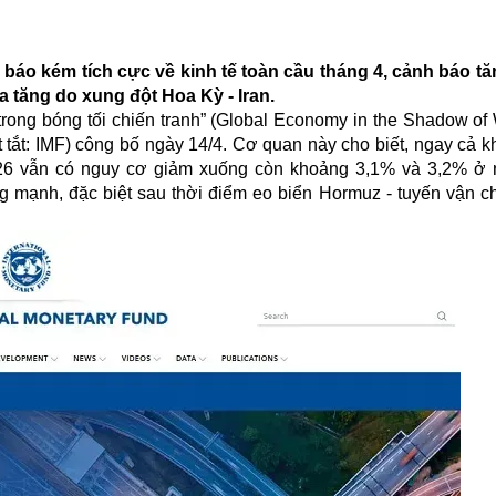
 báo kém tích cực về kinh tế toàn cầu tháng 4, cảnh báo t
ia tăng do xung đột Hoa Kỳ - Iran.
u trong bóng tối chiến tranh” (Global Economy in the Shadow o
t tắt: IMF) công bố ngày 14/4. Cơ quan này cho biết, ngay cả k
2026 vẫn có nguy cơ giảm xuống còn khoảng 3,1% và 3,2% ở
 mạnh, đặc biệt sau thời điểm eo biển Hormuz - tuyến vận c