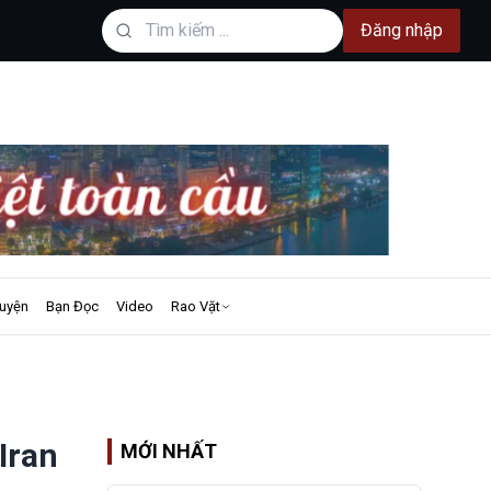
Đăng nhập
uyện
Bạn Đọc
Video
Rao Vặt
Iran
MỚI NHẤT