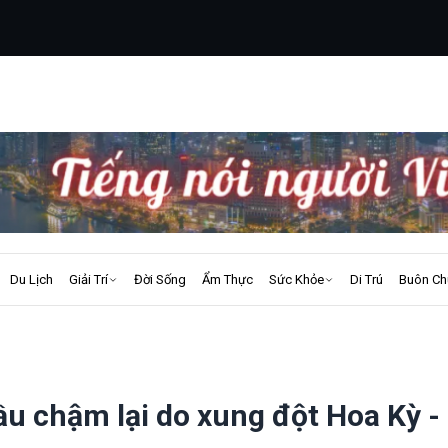
Du Lịch
Giải Trí
Đời Sống
Ẩm Thực
Sức Khỏe
Di Trú
Buôn Ch
ầu chậm lại do xung đột Hoa Kỳ - 