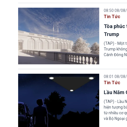
08:50 08/08
Tin Tức
Tòa phúc 
Trump
(TAP) - Một 
Trump không 
Cánh Đông N
08:01 08/08
Tin Tức
Lầu Năm G
(TAP) - Lầu 
hiện tượng b
từ nhiều cơ 
và Bộ Ngoại 