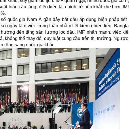
uất khẩu, suy giảm du lịch. IMF quan ngại, nhiều quốc gia có 
uất toàn cầu tăng, điều kiện tài chính trở nên khắt khe hơn. I
3%.
ột số quốc gia Nam Á gần đây bắt đầu áp dụng biện pháp tiết
 số ngày làm việc trong tuần nhằm tiết kiệm nhiên liệu. Bangl
ộ hướng đến tăng sản lượng lọc dầu.
IMF
nhấn mạnh, việc kiể
, không thể thay đổi quy luật cung cầu trên thị trường. Ngược
an rộng sang quốc gia khác.