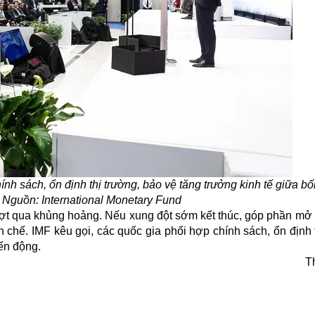
ính sách, ổn định thị trường, bảo vệ tăng trưởng kinh tế giữa b
 Nguồn: International Monetary Fund
 vượt qua khủng hoảng. Nếu xung đột sớm kết thúc, góp phần mở 
n chế. IMF kêu gọi, các quốc gia phối hợp chính sách, ổn định 
iến động.
T