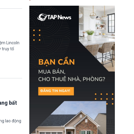
nay, người mắc viêm
gan B hoặc viêm gan C
sẽ không còn bị mặc
định không đáp ứng tiêu
chuẩn sức khỏe chỉ vì
chi phí điều trị khi nộp hồ
sơ xin visa cư trú.
iệm Lincoln
 truy tố
ang bất
ờng lao động