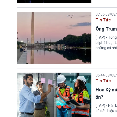
07:05 08/08
Tin Tức
Ông Trump
(TAP) - Tổng
bị phá hoại.
những cá nhâ
05:44 08/08
Tin Tức
Hoa Kỳ mấ
ổn?
(TAP) - Nền k
có dấu hiệu s