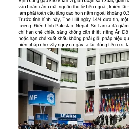
Vịnh cũng gặp khó khăn vì gián đoạn sản xuất, giảm x
vào hoàn cảnh mất nguồn thu từ bên ngoài, khiến lãi s
lạm phát toàn cầu tăng cao hơn năm ngoái khoảng 0,
Trước tình hình này, The Hill ngày 14/4 đưa tin, m
lượng. Điển hình Pakistan, Nepal, Sri Lanka đã giảm
chí hạn chế chiếu sáng không cần thiết, riêng Ấn Đ
hoặc hạn chế xuất khẩu không phải giải pháp hiệu quả
biện pháp như vậy nguy cơ gây ra tác động tiêu cực l