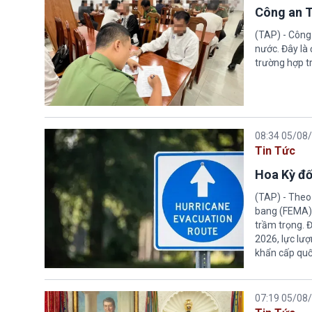
Công an T
(TAP) - Công
nước. Đây là
trường hợp tr
08:34 05/08
Tin Tức
Hoa Kỳ đố
(TAP) - Theo
bang (FEMA) thuộc Bộ An n
trầm trọng. 
2026, lực lư
khẩn cấp quốc
07:19 05/08