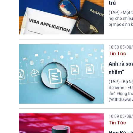
trú
(TAP) - Một 
hội cho nhiề
bị mặc định k
10:50 05/08
Tin Tức
Anh rà soá
nhầm”
(TAP) - Bộ N
Scheme - EUS
lẫn”. Động th
(Withdrawal
10:09 05/08
Tin Tức
Hoa Kỳ - 