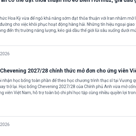
 chức Hoa Kỳ vừa để ngỏ khả năng sớm đạt thỏa thuận với Iran nhằm mở l
ường cho việc khôi phục hoạt động hàng hải. Những tín hiệu ngoại giao 
ộng đến thị trường năng lượng, kéo giá dầu thế giới lùi sâu xuống dưới m
/2026
Chevening 2027/28 chính thức mở đơn cho ứng viên V
ội nhận học bổng toàn phần để theo học chương trình thạc sĩ tại Vương 
uay trở lại. Học bổng Chevening 2027/28 của Chính phủ Anh vừa mở cổn
g viên Việt Nam, hỗ trợ toàn bộ chi phí học tập cùng nhiều quyền lợi tro
/2026