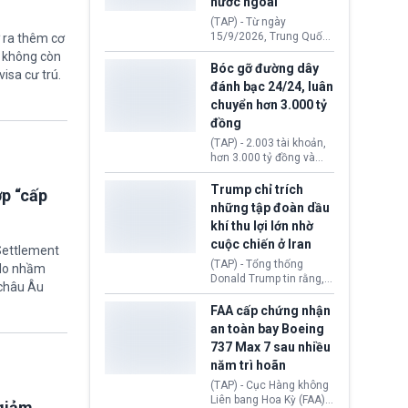
nước ngoài
nguyên liệu liên quan
đến ổ dịch Salmonella
(TAP) - Từ ngày
khiến ít nhất 110 người
15/9/2026, Trung Quốc
 ra thêm cơ
mắc bệnh tại bang
áp dụng quy định mới về
ẽ không còn
Minnesota.
quản lý xuất nhập cảnh.
Bóc gỡ đường dây
visa cư trú.
Một hành vi vi phạm giấy
đánh bạc 24/24, luân
tờ, xuất nhập cảnh trái
chuyển hơn 3.000 tỷ
phép hay liên quan kiểm
đồng
soát công nghệ có thể
khiến công dân Trung
(TAP) - 2.003 tài khoản,
Quốc đối mặt lệnh cấm
hơn 3.000 tỷ đồng và
xuất cảnh kéo dài tới 3
một đường dây đánh
năm. Trong khi đó, người
bạc xuyên quốc gia vận
Trump chỉ trích
ợp “cấp
nước ngoài sử dụng giấy
hành 24/24 giờ vừa bị
những tập đoàn dầu
tờ giả có nguy cơ bị từ
Công an TP. Hải Phòng
khí thu lợi lớn nhờ
chối nhập cảnh hoặc
(Việt Nam) bóc gỡ.
cấm vào Trung Quốc tới
cuộc chiến ở Iran
 Settlement
5 năm.
(TAP) - Tổng thống
“do nhầm
Donald Trump tin rằng, 2
 châu Âu
tập đoàn dầu khí
ExxonMobil và Chevron
FAA cấp chứng nhận
đã thu về lợi nhuận quá
an toàn bay Boeing
lớn nhờ giá dầu tăng
737 Max 7 sau nhiều
mạnh suốt thời gian Hoa
năm trì hoãn
Kỳ xảy ra xung đột ở
Iran. Trên cơ sở đó, lãnh
(TAP) - Cục Hàng không
đạo Nhà Trắng kêu gọi
Liên bang Hoa Kỳ (FAA)
 giảm