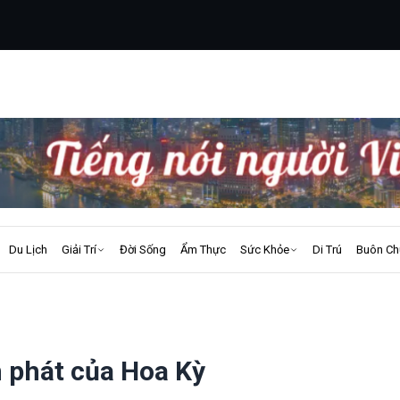
Du Lịch
Giải Trí
Đời Sống
Ẩm Thực
Sức Khỏe
Di Trú
Buôn Ch
m phát của Hoa Kỳ