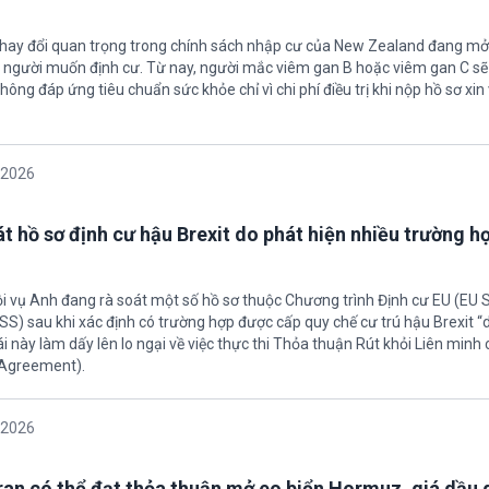
thay đổi quan trọng trong chính sách nhập cư của New Zealand đang mở
u người muốn định cư. Từ nay, người mắc viêm gan B hoặc viêm gan C s
hông đáp ứng tiêu chuẩn sức khỏe chỉ vì chi phí điều trị khi nộp hồ sơ xin 
/2026
t hồ sơ định cư hậu Brexit do phát hiện nhiều trường h
ội vụ Anh đang rà soát một số hồ sơ thuộc Chương trình Định cư EU (EU
S) sau khi xác định có trường hợp được cấp quy chế cư trú hậu Brexit 
ái này làm dấy lên lo ngại về việc thực thi Thỏa thuận Rút khỏi Liên minh
 Agreement).
/2026
Iran có thể đạt thỏa thuận mở eo biển Hormuz, giá dầu