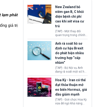
New Zealand bỏ
viêm gan B, C khỏi
t lạm phát
diện bệnh chi phí
cao khi xét visa cư
ổng giá trị
trú
(TAP) - Một thay đổi
quan trọng trong chính
sách nhập cư của New
Zealand đang mở ra
Anh rà soát hồ sơ
thêm cơ hội cho nhiều
định cư hậu Brexit
người muốn định cư. Từ
do phát hiện nhiều
nay, người mắc viêm
trường hợp “cấp
gan B hoặc viêm gan C
sẽ không còn bị mặc
nhầm”
định không đáp ứng tiêu
(TAP) - Bộ Nội vụ Anh
chuẩn sức khỏe chỉ vì
đang rà soát một số hồ
chi phí điều trị khi nộp hồ
sơ thuộc Chương trình
sơ xin visa cư trú.
Định cư EU (EU
Hoa Kỳ - Iran có thể
Settlement Scheme -
đạt thỏa thuận mở
EUSS) sau khi xác định
eo biển Hormuz, giá
có trường hợp được cấp
dầu giảm mạnh
quy chế cư trú hậu
Brexit “do nhầm lẫn”.
(TAP) - Giới chức Hoa Kỳ
Động thái này làm dấy
vừa để ngỏ khả năng
lên lo ngại về việc thực