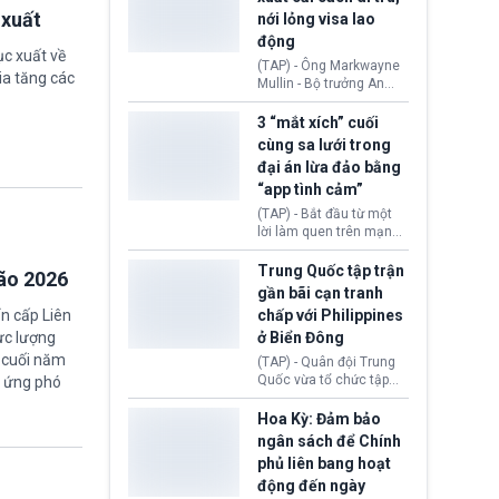
quyền lực nghiêm trọng,
 xuất
nới lỏng visa lao
khi Hội đồng FIFA được
động
cho là đang chuẩn bị tổ
ục xuất về
chức cuộc họp khẩn cấp
(TAP) - Ông Markwayne
ia tăng các
nhằm xem xét phế truất
Mullin - Bộ trưởng An
ông sau bê bối liên quan
ninh Nội địa Hoa Kỳ
đến kế hoạch thương
(DHS) vừa đề xuất chính
3 “mắt xích” cuối
mại hoá World Cup.
phủ cần xem xét mở
cùng sa lưới trong
rộng tiếp nhận lao động
đại án lừa đảo bằng
nước ngoài có thị thực
“app tình cảm”
(visa) tại các lĩnh vực
đang thiếu hụt nhân
(TAP) - Bắt đầu từ một
công trầm trọng. Việc
lời làm quen trên mạng
này nhằm giải quyết nhu
xã hội, nhiều nạn nhân
cầu nhân lực cốt lõi cho
từng bước rơi vào chiếc
Trung Quốc tập trận
bão 2026
nền kinh tế nội địa.
bẫy “tình cảm - đầu tư”
gần bãi cạn tranh
rồi mất sạch tài sản.
n cấp Liên
chấp với Philippines
Sau hơn nửa năm điều
ở Biển Đông
tra, Công an tỉnh Cao
Bằng (Việt Nam) đã khép
a cuối năm
(TAP) - Quân đội Trung
lại chuyên án lừa đảo
Quốc vừa tổ chức tập
g ứng phó
xuyên quốc gia bằng
trận phối hợp hải quân,
việc bắt giữ 3 “mắt xích”
không quân gần bãi cạn
Hoa Kỳ: Đảm bảo
cuối cùng thuộc đường
Scarborough thuộc khu
ngân sách để Chính
dây chiếm đoạt hàng
vực Biển Đông giữa lúc
phủ liên bang hoạt
nghìn tỷ đồng.
tranh chấp chủ quyền
động đến ngày
Bắc Kinh và Manila