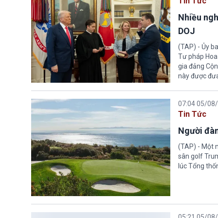
Tin Tức
Nhiều ngh
DOJ
(TAP) - Ủy b
Tư pháp Hoa K
gia đảng Cộng
này được đưa
07:04 05/08
Tin Tức
Người đàn
(TAP) - Một 
sân golf Trum
lúc Tổng thố
05:21 05/08