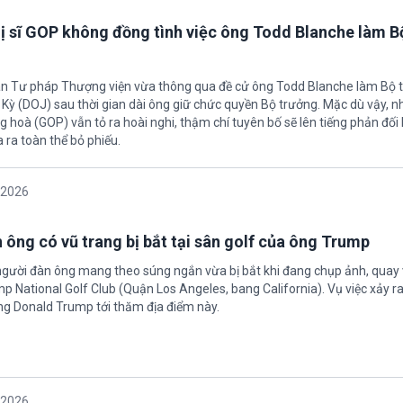
ị sĩ GOP không đồng tình việc ông Todd Blanche làm B
an Tư pháp Thượng viện vừa thông qua đề cử ông Todd Blanche làm Bộ 
ỳ (DOJ) sau thời gian dài ông giữ chức quyền Bộ trưởng. Mặc dù vậy, nhi
 hoà (GOP) vẫn tỏ ra hoài nghi, thậm chí tuyên bố sẽ lên tiếng phản đối 
 ra toàn thể bỏ phiếu.
/2026
 ông có vũ trang bị bắt tại sân golf của ông Trump
người đàn ông mang theo súng ngắn vừa bị bắt khi đang chụp ảnh, quay 
p National Golf Club (Quận Los Angeles, bang California). Vụ việc xảy r
ng Donald Trump tới thăm địa điểm này.
/2026