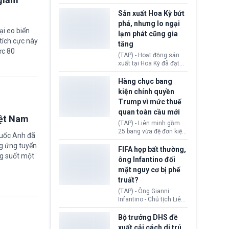
các doanh nghiệp cần
vừa chính thức cấp
giảm giá bán cho người
chứng nhận an toàn bay
Sản xuất Hoa Kỳ bứt
tiêu dùng.
cho Boeing 737 Max 7,
phá, nhưng lo ngại
mẫu máy bay nhỏ nhất
ại eo biển
lạm phát cũng gia
trong dòng 737 Max
tích cực này
tăng
thuộc Boeing
ức 80
Commercial Airplanes
(TAP) - Hoạt động sản
(Boeing). Động thái này
xuất tại Hoa Kỳ đã đạt
chính thức khép lại gần
tốc độ nhanh nhất trong
một thập kỷ trì hoãn chờ
hơn 4 năm qua, cho
Hàng chục bang
các cuộc đánh giá
thấy nền kinh tế đang
kiện chính quyền
nghiêm ngặt.
phục hồi tích cực, bất
Trump vì mức thuế
chấp tác động từ thuế
quan toàn cầu mới
quan. Tuy nhiên, không
iệt Nam
ít doanh nghiệp vẫn cảm
(TAP) - Liên minh gồm
thấy áp lực lạm phát, bất
25 bang vừa đệ đơn kiện
quốc Anh đã
ổn địa chính trị hiện còn
chính quyền Tổng thống
g ứng tuyển
nghiêm trọng hơn cả
Donald Trump. Phe
FIFA họp bất thường,
giai đoạn đại dịch
ng suốt một
nguyên đơn tin rằng,
ông Infantino đối
COVID-19.
hành động áp thuế 10 -
mặt nguy cơ bị phế
12,5% lên 60 đối tác
truất?
thương mại hôm 24/7
vượt quá thẩm quyền
(TAP) - Ông Gianni
của Tổng thống.
Infantino - Chủ tịch Liên
đoàn Bóng đá Thế giới
(FIFA) đang đứng trước
Bộ trưởng DHS đề
cuộc khủng hoảng
xuất cải cách di trú,