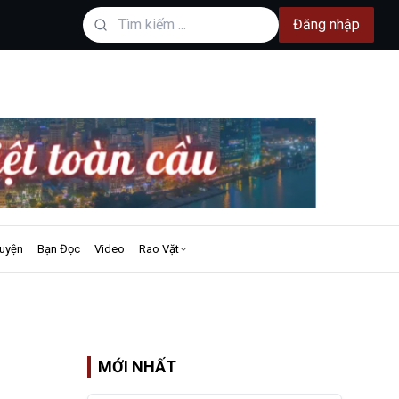
Đăng nhập
uyện
Bạn Đọc
Video
Rao Vặt
MỚI NHẤT