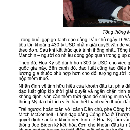
Tổng thống M
Trong buổi gặp gỡ lãnh đạo đảng Dân chủ ngày 16/8/2
tiêu tốn khoảng 430 tỷ USD nhằm giải quyết vấn đề về
theo đơn. Sau khi kết thúc quá trình thống nhất, Tổn
Manchin – người có nhiều đóng góp quan trọng giúp d
Theo đó, Hoa Kỳ sẽ dành hơn 300 tỷ USD cho việc giả
quốc gia này. Bên cạnh đó, đạo luật cũng tạo điều 
lượng giá thuốc phù hợp hơn cho đối tượng người lớ
nộp thêm thuế.
Nhận định về tính hữu hiệu của khoản đầu tư, phía đ
đạo luật giúp kịp thời giải quyết và ngăn chặn tình
khẳng định, vẫn cần thêm thời gian để chứng minh và t
thống Mỹ đã chỉ trích việc hầu hết thành viên thuộc đ
Trái ngược hoàn toàn với cánh Dân chủ, phe Cộng hòa
Mitch McConnell - Lãnh đạo đảng Cộng hòa ở Thượng 
quyết định sai lầm khiến nền kinh tế Hoa Kỳ lâm vào
thống Joe Biden ký kết, hóa đơn cho khoản đầu tư n