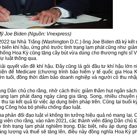
ỹ Joe Biden (Nguồn: Vnexpress)
022 tại Nhà Trắng (Washington D.C.) ông Joe Biden đã ký kết đ
 biến khí hậu, ứng phó trước tình trạng lạm phát cũng như giả
g thống Hoa Kỳ cũng tặng cây bút vừa dùng cho thượng nghị sĩ V
ự luật thông qua.
i quyết vấn đề khí hậu. Đây cũng là gói đầu tư khí hậu lớn nh
kiện để Medicare (chương trình bảo hiểm y tế quốc gia Hoa 
n tuổi, đồng thời đảm bảo doanh nghiệp và người có thu nhậ
ảng Dân chủ cho rằng, nhờ cách thức giảm thâm hụt ngân sách 
 trạng lạm phát đang ngày càng gia tăng. Song, nhiều chuyên g
hu lại kết quả từ việc áp dụng biện pháp trên. Cũng tại buổi k
ảng Công hòa bỏ phiếu chống đạo luật.
 phản đối đạo luật vì không tin tưởng hiệu quả nó mang lại. C
viện cho rằng, vào năm 2021, các thành viên đảng Dân chủ t
 tình trạng lạm phát nghiêm trọng. Đặc biệt, nếu áp dụng đạo
ăng lượng và thuế sẽ tăng lên, điều này đồng nghĩa
Hoa Kỳ
ph