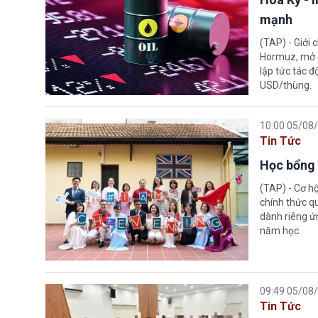
mạnh
(TAP) - Giới
Hormuz, mở đ
lập tức tác đ
USD/thùng.
10:00 05/08
Tin Tức
Học bổng 
(TAP) - Cơ h
chính thức q
dành riêng ứn
năm học.
09:49 05/08
Tin Tức