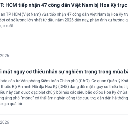
P. HCM tiếp nhận 47 công dân Việt Nam bị Hoa Kỳ trục
 an TP. HCM (Việt Nam) vừa tiếp nhận 47 công dân Việt Nam bị Hoa Kỳ tr
 đợt có số lượng lớn nhất từ đầu năm 2026 đến nay, phản ánh xu hướng g
ục xuất.
/2026
i mặt nguy cơ thiếu nhân sự nghiêm trọng trong mùa 
 báo cáo từ Văn phòng Kiểm toán Chính phủ (GAO), Cơ quan Quản lý Khẩ
inh Nội địa Hoa Kỳ (DHS) đang đối mặt nguy cơ thiếu hụt lực lượng
Điều này cần được đặc biệt chú ý bởi nếu các siêu bão đổ bộ Hoa Kỳ ở nử
ợng ứng phó “mỏng” có thể làm nghẽn công tác cứu trợ; dẫn đến hệ thốn
 gia quá tải.
/2026