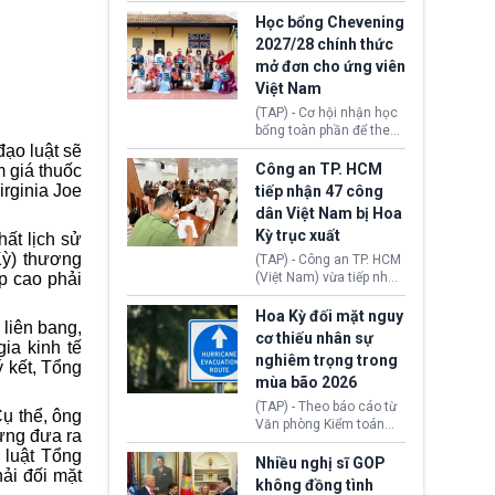
sớm đạt thỏa thuận với
thi Thỏa thuận Rút khỏi
Iran nhằm mở lại eo biển
Học bổng Chevening
Liên minh châu Âu
Hormuz, mở đường cho
2027/28 chính thức
(Withdrawal
việc khôi phục hoạt
mở đơn cho ứng viên
Agreement).
động hàng hải. Những
Việt Nam
tín hiệu ngoại giao tích
cực này lập tức tác động
(TAP) - Cơ hội nhận học
đến thị trường năng
bổng toàn phần để theo
lượng, kéo giá dầu thế
học chương trình thạc sĩ
ạo luật sẽ
giới lùi sâu xuống dưới
tại Vương quốc Anh đã
Công an TP. HCM
m giá thuốc
mức 80 USD/thùng.
chính thức quay trở lại.
irginia Joe
tiếp nhận 47 công
Học bổng Chevening
dân Việt Nam bị Hoa
2027/28 của Chính phủ
Kỳ trục xuất
Anh vừa mở cổng ứng
ất lịch sử
tuyển dành riêng ứng
Kỳ) thương
(TAP) - Công an TP. HCM
viên Việt Nam, hỗ trợ
p cao phải
(Việt Nam) vừa tiếp nhận
toàn bộ chi phí học tập
47 công dân Việt Nam bị
cùng nhiều quyền lợi
Hoa Kỳ trục xuất về
Hoa Kỳ đối mặt nguy
trong suốt một năm
liên bang,
nước. Đây là đợt có số
cơ thiếu nhân sự
học.
ia kinh tế
lượng lớn nhất từ đầu
nghiêm trọng trong
ý kết, Tổng
năm 2026 đến nay, phản
mùa bão 2026
ánh xu hướng gia tăng
các trường hợp trục
(TAP) - Theo báo cáo từ
ụ thể, ông
xuất.
Văn phòng Kiểm toán
ừng đưa ra
Chính phủ (GAO), Cơ
 luật Tổng
quan Quản lý Khẩn cấp
Nhiều nghị sĩ GOP
ải đối mặt
Liên bang (FEMA) thuộc
không đồng tình