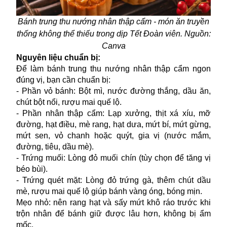
Bánh trung thu nướng nhân thập cẩm - món ăn truyền
thống không thể thiếu trong dịp Tết Đoàn viên. Nguồn:
Canva
Nguyên liệu chuẩn bị:
Để làm bánh trung thu nướng nhân thập cẩm ngon
đúng vị, bạn cần chuẩn bị:
- Phần vỏ bánh: Bột mì, nước đường thắng, dầu ăn,
chút bột nổi, rượu mai quế lộ.
- Phần nhân thập cẩm: Lạp xưởng, thịt xá xíu, mỡ
đường, hạt điều, mè rang, hạt dưa, mứt bí, mứt gừng,
mứt sen, vỏ chanh hoặc quýt, gia vị (nước mắm,
đường, tiêu, dầu mè).
- Trứng muối: Lòng đỏ muối chín (tùy chọn để tăng vị
béo bùi).
- Trứng quét mặt: Lòng đỏ trứng gà, thêm chút dầu
mè, rượu mai quế lộ giúp bánh vàng óng, bóng mịn.
Mẹo nhỏ: nên rang hạt và sấy mứt khô ráo trước khi
trộn nhân để bánh giữ được lâu hơn, không bị ẩm
mốc.