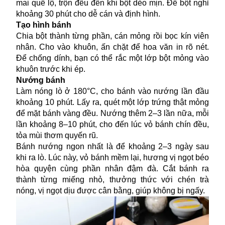
mai quế lộ, trộn đều đến khi bột dẻo mịn. Để bột nghỉ
khoảng 30 phút cho dễ cán và định hình.
Tạo hình bánh
Chia bột thành từng phần, cán mỏng rồi bọc kín viên
nhân. Cho vào khuôn, ấn chặt để hoa văn in rõ nét.
Để chống dính, bạn có thể rắc một lớp bột mỏng vào
khuôn trước khi ép.
Nướng bánh
Làm nóng lò ở 180°C, cho bánh vào nướng lần đầu
khoảng 10 phút. Lấy ra, quét một lớp trứng thật mỏng
để mặt bánh vàng đều. Nướng thêm 2–3 lần nữa, mỗi
lần khoảng 8–10 phút, cho đến lúc vỏ bánh chín đều,
tỏa mùi thơm quyến rũ.
Bánh nướng ngon nhất là để khoảng 2–3 ngày sau
khi ra lò. Lúc này, vỏ bánh mềm lại, hương vị ngọt béo
hòa quyện cùng phần nhân đậm đà. Cắt bánh ra
thành từng miếng nhỏ, thưởng thức với chén trà
nóng, vị ngọt dịu được cân bằng, giúp không bị ngấy.