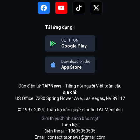
Tải ứng dụng :
GET IT ON
Google Play
Download on the
App Store
Báo điện tử
TAPNews
- Tiếng nói người Việt toàn cầu
Địa chỉ:
US Office: 7280 Spring Flower Ave, Las Vegas, NV 89117
© 1997-2024. Toàn bộ bản quyền thuộc TAPMediaInc
Giới thiệu
Chính sách bảo mật
Liên hệ:
Điện thoại: +13605050505
Email:
contact.tapnews@gmail.com