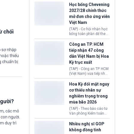
thi Thỏa thuận Rút khỏi
Iran nhằm mở lại eo biển
Học bổng Chevening
Liên minh châu Âu
Hormuz, mở đường cho
2027/28 chính thức
(Withdrawal
việc khôi phục hoạt
mở đơn cho ứng viên
Agreement).
động hàng hải. Những
Việt Nam
tín hiệu ngoại giao tích
cực này lập tức tác động
(TAP) - Cơ hội nhận học
ừ chối
đến thị trường năng
bổng toàn phần để theo
lượng, kéo giá dầu thế
học chương trình thạc sĩ
giới lùi sâu xuống dưới
tại Vương quốc Anh đã
Công an TP. HCM
mức 80 USD/thùng.
chính thức quay trở lại.
ồ sơ nhập
tiếp nhận 47 công
Học bổng Chevening
hoặc thiếu
dân Việt Nam bị Hoa
2027/28 của Chính phủ
g chuẩn bị
Kỳ trục xuất
Anh vừa mở cổng ứng
tuyển dành riêng ứng
(TAP) - Công an TP. HCM
viên Việt Nam, hỗ trợ
(Việt Nam) vừa tiếp nhận
toàn bộ chi phí học tập
47 công dân Việt Nam bị
cùng nhiều quyền lợi
Hoa Kỳ trục xuất về
Hoa Kỳ đối mặt nguy
trong suốt một năm
nước. Đây là đợt có số
cơ thiếu nhân sự
học.
lượng lớn nhất từ đầu
nghiêm trọng trong
năm 2026 đến nay, phản
người?
mùa bão 2026
ánh xu hướng gia tăng
các trường hợp trục
(TAP) - Theo báo cáo từ
ệm, các mô
xuất.
Văn phòng Kiểm toán
 con người.
Chính phủ (GAO), Cơ
ằm duy trì
quan Quản lý Khẩn cấp
Nhiều nghị sĩ GOP
Liên bang (FEMA) thuộc
không đồng tình
Bộ An ninh Nội địa Hoa