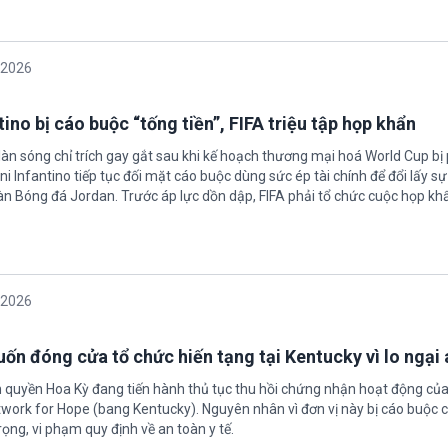
/2026
ino bị cáo buộc “tống tiền”, FIFA triệu tập họp khẩn
làn sóng chỉ trích gay gắt sau khi kế hoạch thương mại hoá World Cup bị
ni Infantino tiếp tục đối mặt cáo buộc dùng sức ép tài chính để đổi lấy s
oàn Bóng đá Jordan. Trước áp lực dồn dập, FIFA phải tổ chức cuộc họp kh
/2026
ốn đóng cửa tổ chức hiến tạng tại Kentucky vì lo ngại 
h quyền Hoa Kỳ đang tiến hành thủ tục thu hồi chứng nhận hoạt động của
twork for Hope (bang Kentucky). Nguyên nhân vì đơn vị này bị cáo buộc c
ọng, vi phạm quy định về an toàn y tế.