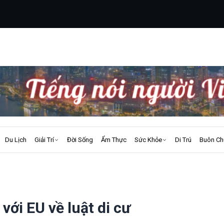
Du Lịch
Giải Trí
Đời Sống
Ẩm Thực
Sức Khỏe
Di Trú
Buôn Ch
với EU về luật di cư