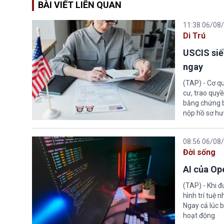
BÀI VIẾT LIÊN QUAN
11:38 06/08
Di Trú
USCIS siế
ngay
(TAP) - Cơ qu
cư, trao quy
bằng chứng bắ
nộp hồ sơ hư
08:56 06/08
Đời sống
AI của Op
(TAP) - Khi 
hình trí tuệ 
Ngay cả lúc b
hoạt động