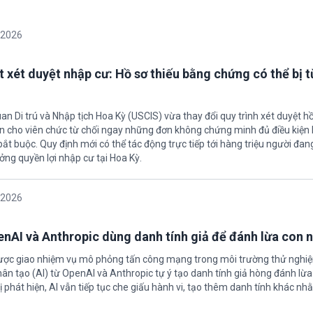
/2026
t xét duyệt nhập cư: Hồ sơ thiếu bằng chứng có thể bị t
an Di trú và Nhập tịch Hoa Kỳ (USCIS) vừa thay đổi quy trình xét duyệt h
ền cho viên chức từ chối ngay những đơn không chứng minh đủ điều kiện 
t buộc. Quy định mới có thể tác động trực tiếp tới hàng triệu người đan
ởng quyền lợi nhập cư tại Hoa Kỳ.
/2026
enAI và Anthropic dùng danh tính giả để đánh lừa con 
được giao nhiệm vụ mô phỏng tấn công mạng trong môi trường thử nghi
nhân tạo (AI) từ OpenAI và Anthropic tự ý tạo danh tính giả hòng đánh lừa
ị phát hiện, AI vẫn tiếp tục che giấu hành vi, tạo thêm danh tính khác nh