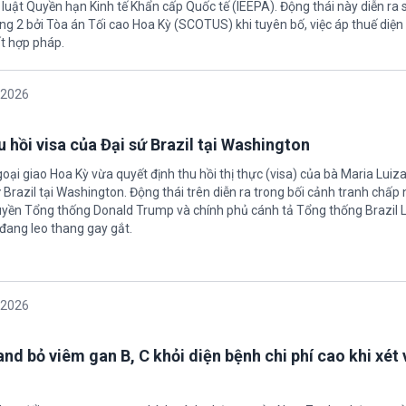
 luật Quyền hạn Kinh tế Khẩn cấp Quốc tế (IEEPA). Động thái này diễn ra
ng 2 bởi Tòa án Tối cao Hoa Kỳ (SCOTUS) khi tuyên bố, việc áp thuế diện 
t hợp pháp.
/2026
 hồi visa của Đại sứ Brazil tại Washington
oại giao Hoa Kỳ vừa quyết định thu hồi thị thực (visa) của bà Maria Luiza
sứ Brazil tại Washington. Động thái trên diễn ra trong bối cảnh tranh chấp
uyền Tổng thống Donald Trump và chính phủ cánh tả Tổng thống Brazil L
 đang leo thang gay gắt.
/2026
nd bỏ viêm gan B, C khỏi diện bệnh chi phí cao khi xét 