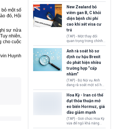
hồi tháng 2 bởi Tòa án
thu hồi thị thực (visa)
Tối cao Hoa Kỳ
của bà Maria Luiza
New Zealand bỏ
 bỏ một số
(SCOTUS) khi tuyên bố,
Ribeiro Viotti - Đại sứ
viêm gan B, C khỏi
việc áp thuế diện rộng là
Brazil tại Washington.
vào đó, Hội
diện bệnh chi phí
hoàn toàn bất hợp pháp.
Động thái trên diễn ra
cao khi xét visa cư
trong bối cảnh tranh
chấp ngoại giao giữa
ghị sự nửa
trú
chính quyền Tổng thống
 Tuy nhiên,
(TAP) - Một thay đổi
Donald Trump và chính
quan trọng trong chính
ng cho cuộc
phủ cánh tả Tổng thống
sách nhập cư của New
Brazil Luiz Inácio Lula
Zealand đang mở ra
Anh rà soát hồ sơ
da Silva đang leo thang
thêm cơ hội cho nhiều
lvin Huynh
định cư hậu Brexit
gay gắt.
người muốn định cư. Từ
do phát hiện nhiều
nay, người mắc viêm
trường hợp “cấp
gan B hoặc viêm gan C
sẽ không còn bị mặc
nhầm”
định không đáp ứng tiêu
(TAP) - Bộ Nội vụ Anh
chuẩn sức khỏe chỉ vì
đang rà soát một số hồ
chi phí điều trị khi nộp hồ
sơ thuộc Chương trình
sơ xin visa cư trú.
Định cư EU (EU
Hoa Kỳ - Iran có thể
Settlement Scheme -
đạt thỏa thuận mở
EUSS) sau khi xác định
eo biển Hormuz, giá
có trường hợp được cấp
dầu giảm mạnh
quy chế cư trú hậu
Brexit “do nhầm lẫn”.
(TAP) - Giới chức Hoa Kỳ
Động thái này làm dấy
vừa để ngỏ khả năng
lên lo ngại về việc thực
sớm đạt thỏa thuận với