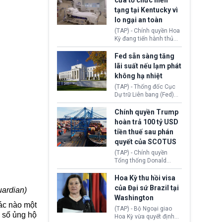
cửa tổ chức hiến
tiếp tục đối mặt cáo
tạng tại Kentucky vì
buộc dùng sức ép tài
lo ngại an toàn
chính để đổi lấy sự ủng
chính trị từ Liên đoàn
(TAP) - Chính quyền Hoa
Bóng đá Jordan. Trước
Kỳ đang tiến hành thủ
áp lực dồn dập, FIFA phải
tục thu hồi chứng nhận
tổ chức cuộc họp khẩn ở
hoạt động của tổ chức
Fed sẵn sàng tăng
Morocco.
hiến tạng Network for
lãi suất nếu lạm phát
Hope (bang Kentucky).
không hạ nhiệt
Nguyên nhân vì đơn vị
này bị cáo buộc có nhiều
(TAP) - Thống đốc Cục
sai sót nghiêm trọng, vi
Dự trữ Liên bang (Fed)
phạm quy định về an
Lisa Cook nói sẽ ủng hộ
toàn y tế.
tăng lãi suất nếu lạm
Chính quyền Trump
phát ở Hoa Kỳ không tiếp
hoàn trả 100 tỷ USD
tục giảm trong thời gian
tiền thuế sau phán
tới.
quyết của SCOTUS
(TAP) - Chính quyền
Tổng thống Donald
Trump đã hoàn trả
khoảng 100 tỷ USD thuế
Hoa Kỳ thu hồi visa
quan từng thu theo Đạo
của Đại sứ Brazil tại
uardian)
luật Quyền hạn Kinh tế
Washington
Khẩn cấp Quốc tế
ác nào một
(IEEPA). Động thái này
(TAP) - Bộ Ngoại giao
a số ủng hộ
diễn ra sau phán quyết
Hoa Kỳ vừa quyết định