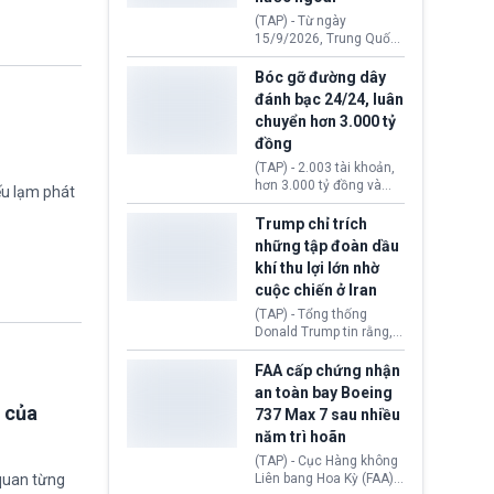
đến ổ dịch Salmonella
(TAP) - Từ ngày
khiến ít nhất 110 người
15/9/2026, Trung Quốc
mắc bệnh tại bang
áp dụng quy định mới về
Minnesota.
quản lý xuất nhập cảnh.
Bóc gỡ đường dây
Một hành vi vi phạm giấy
đánh bạc 24/24, luân
tờ, xuất nhập cảnh trái
chuyển hơn 3.000 tỷ
phép hay liên quan kiểm
đồng
soát công nghệ có thể
khiến công dân Trung
(TAP) - 2.003 tài khoản,
Quốc đối mặt lệnh cấm
hơn 3.000 tỷ đồng và
ếu lạm phát
xuất cảnh kéo dài tới 3
một đường dây đánh
năm. Trong khi đó, người
bạc xuyên quốc gia vận
Trump chỉ trích
nước ngoài sử dụng giấy
hành 24/24 giờ vừa bị
những tập đoàn dầu
tờ giả có nguy cơ bị từ
Công an TP. Hải Phòng
khí thu lợi lớn nhờ
chối nhập cảnh hoặc
(Việt Nam) bóc gỡ.
cấm vào Trung Quốc tới
cuộc chiến ở Iran
5 năm.
(TAP) - Tổng thống
Donald Trump tin rằng, 2
tập đoàn dầu khí
ExxonMobil và Chevron
FAA cấp chứng nhận
đã thu về lợi nhuận quá
an toàn bay Boeing
lớn nhờ giá dầu tăng
 của
737 Max 7 sau nhiều
mạnh suốt thời gian Hoa
năm trì hoãn
Kỳ xảy ra xung đột ở
Iran. Trên cơ sở đó, lãnh
(TAP) - Cục Hàng không
đạo Nhà Trắng kêu gọi
Liên bang Hoa Kỳ (FAA)
quan từng
các doanh nghiệp cần