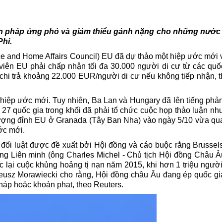
ện pháp ứng phó và giảm thiểu gánh nặng cho những nước
Phi.
ce and Home Affairs Council) EU đã dự thảo một hiệp ước mới v
h viên EU phải chấp nhận tối đa 30.000 người di cư từ các quố
chi trả khoảng 22.000 EUR/người di cư nếu không tiếp nhận, t
 hiệp ước mới. Tuy nhiên, Ba Lan và Hungary đã lên tiếng phả
 27 quốc gia trong khối đã phải tổ chức cuộc họp thảo luận n
thượng đỉnh EU ở Granada (Tây Ban Nha) vào ngày 5/10 vừa qua
ớc mới.
ối luật được đề xuất bởi Hội đồng và cáo buộc rằng Brussels
rong Liên minh (ông Charles Michel - Chủ tịch Hội đồng
Châu Â
 lại cuộc khủng hoảng tị nạn năm 2015, khi hơn 1 triệu người
ateusz Morawiecki cho rằng, Hội đồng châu Âu đang ép quốc gi
háp hoặc khoản phạt, theo Reuters.