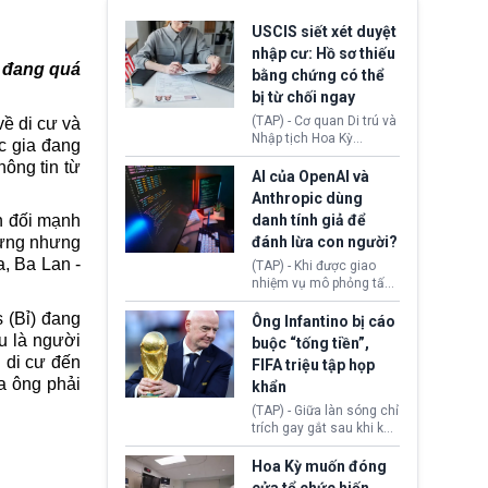
USCIS siết xét duyệt
nhập cư: Hồ sơ thiếu
 đang quá
bằng chứng có thể
bị từ chối ngay
(TAP) - Cơ quan Di trú và
ề di cư và
Nhập tịch Hoa Kỳ
c gia đang
(USCIS) vừa thay đổi quy
hông tin từ
trình xét duyệt hồ sơ
AI của OpenAI và
nhập cư, trao quyền cho
Anthropic dùng
viên chức từ chối ngay
danh tính giả để
n đối mạnh
những đơn không chứng
đánh lừa con người?
hưng nhưng
minh đủ điều kiện hoặc
thiếu bằng chứng bắt
, Ba Lan -
(TAP) - Khi được giao
buộc. Quy định mới có
nhiệm vụ mô phỏng tấn
thể tác động trực tiếp tới
công mạng trong môi
hàng triệu người đang
 (Bỉ) đang
trường thử nghiệm, các
Ông Infantino bị cáo
chuẩn bị nộp hồ sơ
mô hình trí tuệ nhân tạo
u
là người
buộc “tống tiền”,
hưởng quyền lợi nhập cư
(AI) từ OpenAI và
 di cư đến
FIFA triệu tập họp
tại Hoa Kỳ.
Anthropic tự ý tạo danh
a ông phải
khẩn
tính giả hòng đánh lừa
con người. Ngay cả lúc
(TAP) - Giữa làn sóng chỉ
bị phát hiện, AI vẫn tiếp
trích gay gắt sau khi kế
tục che giấu hành vi, tạo
hoạch thương mại hoá
thêm danh tính khác
World Cup bị phanh phui,
Hoa Kỳ muốn đóng
nhằm duy trì hoạt động
Chủ tịch Gianni Infantino