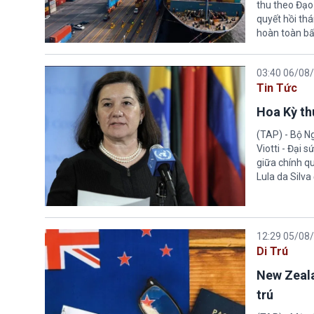
thu theo Đạo
quyết hồi thá
hoàn toàn bấ
03:40 06/08
Tin Tức
Hoa Kỳ thu
(TAP) - Bộ Ng
Viotti - Đại 
giữa chính q
Lula da Silva
12:29 05/08
Di Trú
New Zeala
trú