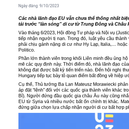
Ngày đăng:
9/10/2023
Các nhà lãnh đạo EU vẫn chưa thể thống nhất bi
tải trước “làn sóng” di cư từ Trung Đông và Châu 
Vào tháng 6/2023, Hội đồng Tư pháp và Nội vụ (Justi
tiếp nhận người tị nạn. Trong đó, luật yêu cầu thàn
phải chịu gánh nặng di cư như Hy Lạp, Italia,… hoặc 
Politico.
Phần lớn thành viên trong khối Liên minh đều ủng hộ
mẽ các quy định này. Thời điểm đó, nhà lãnh đạo của
không đạt được bất kỳ tiến triển nào. Đến hội nghị 
Hungary tiếp tục bày tỏ quan điểm bất đồng về hiệp ư
Cụ thể, Thủ tướng Ba Lan Mateusz Morawiecki phản đ
áp đặt “lệnh” đối với các quốc gia thành viên khác t
Bỉ). Người đứng đầu quốc gia
châu Âu
này cũng nhắc
EU từ Syria và nhiều nước bất ổn chính trị khác. M
đứng giữa chọn lựa chấp nhận người di cư bất hợp p