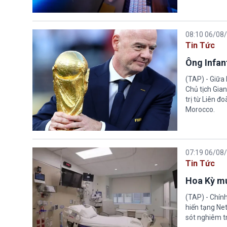
08:10 06/08
Tin Tức
Ông Infant
(TAP) - Giữa 
Chủ tịch Gian
trị từ Liên đ
Morocco.
07:19 06/08
Tin Tức
Hoa Kỳ mu
(TAP) - Chín
hiến tạng Ne
sót nghiêm tr