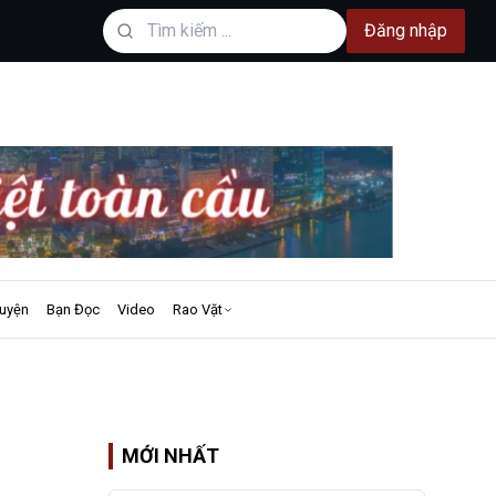
Đăng nhập
uyện
Bạn Đọc
Video
Rao Vặt
MỚI NHẤT