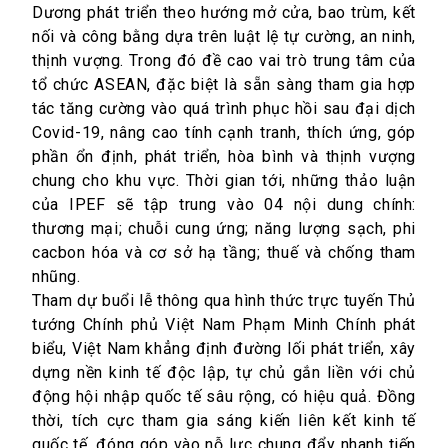
Dương
phát triển
theo hướng mở cửa, bao trùm, kết
nối và công bằng dựa trên luật lệ tự cường, an ninh,
thịnh vượng. Trong đó đề cao vai trò trung tâm của
tổ chức ASEAN, đặc biệt là sẵn sàng tham gia hợp
tác tăng cường vào quá trình phục hồi sau đại dịch
Covid-19, nâng cao tính cạnh tranh, thích ứng, góp
phần ổn định, phát triển, hòa bình và thịnh vượng
chung cho khu vực. Thời gian tới, những thảo luận
của IPEF sẽ tập trung vào 04 nội dung chính:
thương mại; chuỗi cung ứng; năng lượng sạch, phi
cacbon hóa và cơ sở hạ tầng; thuế và chống tham
nhũng.
Tham dự buổi lễ thông qua hình thức trực tuyến Thủ
tướng Chính phủ Việt Nam Phạm Minh Chính phát
biểu, Việt Nam khẳng định đường lối phát triển,
xây
dựng
nền kinh tế độc lập, tự chủ gắn liền với chủ
động hội nhập quốc tế sâu rộng, có hiệu quả. Đồng
thời, tích cực tham gia sáng kiến liên kết kinh tế
quốc tế, đóng góp vào nỗ lực chung đẩy nhanh tiến