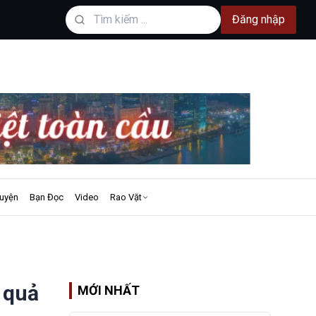
Đăng nhập
uyện
Bạn Đọc
Video
Rao Vặt
 quả
MỚI NHẤT