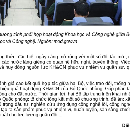
chương trình phối hợp hoạt động Khoa học và Công nghệ giữa 
ọc và Công nghệ. Nguồn: mod.gov.vn
 thức, đặc biệt ngày càng mở rộng với một số đối tác mới, c
 các nước láng giềng có quan hệ hữu nghị, truyền thống. Việc
và huy động nguồn lực KH&CN phục vụ nhiệm vụ quân sự, 
nh giá cao kết quả
hợp tác
giữa hai Bộ, việc trao đổi, thống
ao hiệu quả hoạt động KH&CN của
Bộ Quốc phòng
. Góp phần 
òng cho đất nước. Thời gian tới, hai Bộ tập trung triển khai n
ộ Quốc phòng; tổ chức tổng kết một số chương trình, đề án; x
hú trọng đầu tư, nghiên cứu ứng dụng công nghệ lõi, công ngh
uật, tạo ra sản phẩm phục vụ nhiệm vụ huấn luyện, sẵn sàng chiế
thuật cho lực lượng quân đội,...
Diễ