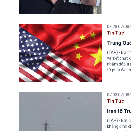
08:28 07/08
Tin Tức
Trung Quố
(TAP) - Bộ T
và siết chặt
nhằm đáp trả
từ phía Wash
07:03 07/08
Tin Tức
Iran tố T
(TAP) - Bất 
khẳng định c