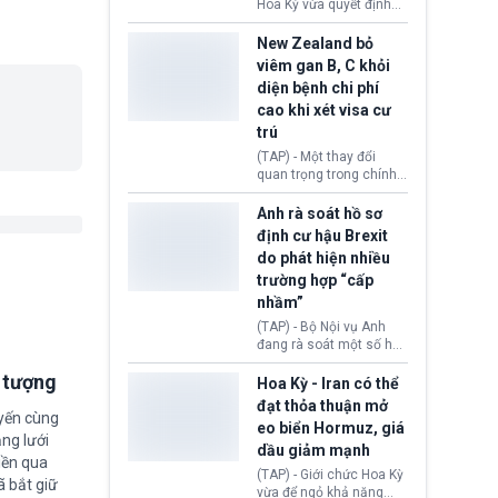
diễn ra sau phán quyết
Hoa Kỳ vừa quyết định
hồi tháng 2 bởi Tòa án
thu hồi thị thực (visa)
Tối cao Hoa Kỳ
của bà Maria Luiza
New Zealand bỏ
(SCOTUS) khi tuyên bố,
Ribeiro Viotti - Đại sứ
viêm gan B, C khỏi
việc áp thuế diện rộng là
Brazil tại Washington.
diện bệnh chi phí
hoàn toàn bất hợp pháp.
Động thái trên diễn ra
cao khi xét visa cư
trong bối cảnh tranh
chấp ngoại giao giữa
trú
chính quyền Tổng thống
(TAP) - Một thay đổi
Donald Trump và chính
quan trọng trong chính
phủ cánh tả Tổng thống
sách nhập cư của New
Brazil Luiz Inácio Lula
Zealand đang mở ra
Anh rà soát hồ sơ
da Silva đang leo thang
thêm cơ hội cho nhiều
định cư hậu Brexit
gay gắt.
người muốn định cư. Từ
do phát hiện nhiều
nay, người mắc viêm
trường hợp “cấp
gan B hoặc viêm gan C
sẽ không còn bị mặc
nhầm”
định không đáp ứng tiêu
(TAP) - Bộ Nội vụ Anh
chuẩn sức khỏe chỉ vì
đang rà soát một số hồ
chi phí điều trị khi nộp hồ
sơ thuộc Chương trình
sơ xin visa cư trú.
i tượng
Định cư EU (EU
Hoa Kỳ - Iran có thể
Settlement Scheme -
đạt thỏa thuận mở
EUSS) sau khi xác định
uyến cùng
eo biển Hormuz, giá
có trường hợp được cấp
ng lưới
dầu giảm mạnh
quy chế cư trú hậu
iền qua
Brexit “do nhầm lẫn”.
(TAP) - Giới chức Hoa Kỳ
ã bắt giữ
Động thái này làm dấy
vừa để ngỏ khả năng