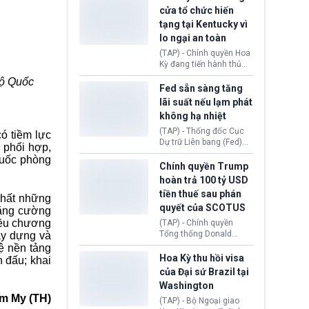
nhằm duy trì hoạt động
Chủ tịch Gianni Infantino
cửa tổ chức hiến
tiếp tục đối mặt cáo
tạng tại Kentucky vì
buộc dùng sức ép tài
lo ngại an toàn
chính để đổi lấy sự ủng
chính trị từ Liên đoàn
(TAP) - Chính quyền Hoa
Bóng đá Jordan. Trước
Kỳ đang tiến hành thủ
áp lực dồn dập, FIFA phải
tục thu hồi chứng nhận
Bộ Quốc
tổ chức cuộc họp khẩn ở
hoạt động của tổ chức
Fed sẵn sàng tăng
Morocco.
hiến tạng Network for
lãi suất nếu lạm phát
Hope (bang Kentucky).
không hạ nhiệt
Nguyên nhân vì đơn vị
này bị cáo buộc có nhiều
(TAP) - Thống đốc Cục
ó tiềm lực
sai sót nghiêm trọng, vi
Dự trữ Liên bang (Fed)
 phối hợp,
phạm quy định về an
Lisa Cook nói sẽ ủng hộ
quốc phòng
toàn y tế.
tăng lãi suất nếu lạm
Chính quyền Trump
phát ở Hoa Kỳ không tiếp
hoàn trả 100 tỷ USD
tục giảm trong thời gian
tiền thuế sau phán
 nhất những
tới.
quyết của SCOTUS
tăng cường
hiều chương
(TAP) - Chính quyền
Tổng thống Donald
ây dựng và
Trump đã hoàn trả
ệ nền tảng
khoảng 100 tỷ USD thuế
Hoa Kỳ thu hồi visa
n đấu; khai
quan từng thu theo Đạo
của Đại sứ Brazil tại
luật Quyền hạn Kinh tế
Washington
Khẩn cấp Quốc tế
m My (TH)
(IEEPA). Động thái này
(TAP) - Bộ Ngoại giao