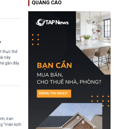
QUẢNG CÁO
Bộ An ninh Nội địa Hoa
Kỳ (DHS) đang đối mặt
nguy cơ thiếu hụt lực
lượng trầm trọng. Điều
này cần được đặc biệt
chú ý bởi nếu các siêu
bão đổ bộ Hoa Kỳ ở nửa
cuối năm 2026, lực
lượng ứng phó “mỏng”
ỳ
có thể làm nghẽn công
tác cứu trợ; dẫn đến hệ
t thực thể
thống ứng phó khẩn cấp
ái này
quốc gia quá tải.
ghệ gần đây
nh, Iran
ng “màn kịch