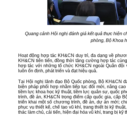
Quang cảnh Hội nghị đánh giá kết quả thực hiện 
phòng, Bộ Khoa h
Hoạt động hợp tác KH&CN duy trì, đa dạng về phương
KH&CN tiên tiến, đồng thời tăng cường hợp tác cùng
hợp tác với những tổ chức KH&CN ngoài Quân đội 
luôn ổn định, phát triển và đạt hiệu quả.
Tại Hội nghị lãnh đạo Bộ Quốc phòng, Bộ KH&CN đá
biện pháp phối hợp nhằm tiếp tục đổi mới, nâng c
tiềm lực khoa học kỹ thuật, tiềm lực quân sự, quốc ph
trình, đề án, KH&CN trọng điểm cấp quốc gia, cấp B
triển khai một số chương trình, đề án, dự án mới; c
phục vụ thiết kế, chế tạo vũ khí, trang thiết bị kỹ th
thác làm chủ, cải tiến, hiện đại hóa vũ khí, trang bị kỹ 