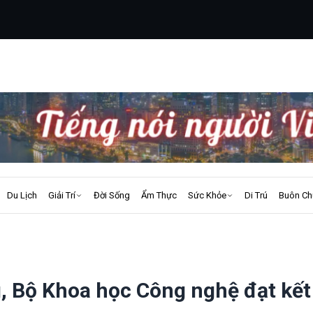
Du Lịch
Giải Trí
Đời Sống
Ẩm Thực
Sức Khỏe
Di Trú
Buôn Ch
, Bộ Khoa học Công nghệ đạt kết