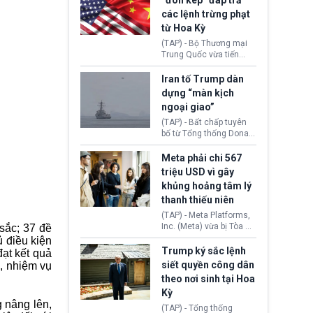
“đòn kép” đáp trả
đến tội ác từ hơn 30
các lệnh trừng phạt
năm trước tại California.
từ Hoa Kỳ
(TAP) - Bộ Thương mại
Trung Quốc vừa tiến
hành áp đặt lệnh trừng
phạt lên hàng loạt thực
Iran tố Trump dàn
thể và siết chặt kiểm
dựng “màn kịch
soát xuất khẩu máy bay
ngoại giao”
không người lái (UAV)
sang Hoa Kỳ. Động thái
(TAP) - Bất chấp tuyên
này nhằm đáp trả các
bố từ Tổng thống Donald
biện pháp hạn chế
Trump về tiến trình đàm
thương mại, áp thuế mới
phán hòa bình, Iran
Meta phải chi 567
cùng lệnh cấm công
khẳng định chưa có bất
triệu USD vì gây
nghệ gần đây từ phía
kỳ thỏa thuận nào.
khủng hoảng tâm lý
Washington.
Tehran cho rằng, Hoa Kỳ
thanh thiếu niên
chỉ đang dàn dựng “màn
kịch ngoại giao” để xoa
(TAP) - Meta Platforms,
dịu căng thẳng.
Inc. (Meta) vừa bị Tòa án
sắc; 37 đề
bang New Mexico yêu
ủ điều kiện
cầu đóng góp 567 triệu
Trump ký sắc lệnh
ạt kết quả
USD vào một quỹ khắc
siết quyền công dân
i, nhiệm vụ
phục hậu quả. Quyết
theo nơi sinh tại Hoa
định này diễn ra sau khi
Kỳ
toà xác định, những nền
 nâng lên,
tảng mạng xã hội
(TAP) - Tổng thống