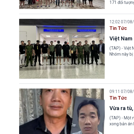
171 đối tượn
12:02 07/08
Tin Tức
Việt Nam 
(TAP) - Việt
Nhóm này bị 
09:11 07/08
Tin Tức
Vừa ra tù,
(TAP) - Một n
xong bản án l