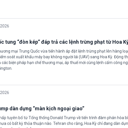
/2026
c tung “đòn kép” đáp trả các lệnh trừng phạt từ Hoa K
hương mại Trung Quốc vừa tiến hành áp đặt lệnh trừng phạt lên hàng loạ
 kiểm soát xuất khẩu máy bay không người lái (UAV) sang Hoa Kỳ. Động th
 các biện pháp hạn chế thương mại, áp thuế mới cùng lệnh cấm công n
ington.
/2026
rump dàn dựng “màn kịch ngoại giao”
chấp tuyên bố từ Tổng thống Donald Trump về tiến trình đàm phán hòa bì
hưa có bất kỳ thỏa thuận nào. Tehran cho rằng, Hoa Kỳ chỉ đang dàn dự