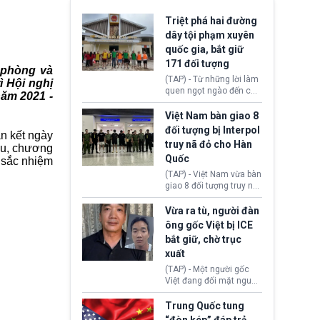
Triệt phá hai đường
dây tội phạm xuyên
quốc gia, bắt giữ
171 đối tượng
 phòng và
(TAP) - Từ những lời làm
 Hội nghị
quen ngọt ngào đến các
năm 2021 -
“sàn vàng ảo”, bất động
sản trực tuyến cùng
Việt Nam bàn giao 8
đường dây đánh bạc quy
đối tượng bị Interpol
ắn kết ngày
mô lớn, hai tổ chức tội
truy nã đỏ cho Hàn
êu, chương
phạm xuyên quốc gia đã
Quốc
dựng lên mạng lưới hoạt
t sắc nhiệm
động tại Việt Nam và
(TAP) - Việt Nam vừa bàn
Lào, lôi kéo hàng nghìn
giao 8 đối tượng truy nã
người tham gia, luân
đỏ Interpol cho lực lượng
chuyển dòng tiền qua
chức năng Hàn Quốc.
Vừa ra tù, người đàn
nhiều lớp tài khoản. Sau
Nhóm này bị xác định
ông gốc Việt bị ICE
hơn 2 tuần phối hợp truy
lừa đảo 619 nạn nhân,
bắt giữ, chờ trục
xét, lực lượng chức năng
chiếm đoạt hơn 17,7 tỷ
hai nước đã bắt giữ 171
xuất
KRW.
đối tượng.
(TAP) - Một người gốc
Việt đang đối mặt nguy
cơ bị trục xuất khỏi Hoa
Kỳ sau khi đã chấp hành
Trung Quốc tung
xong bản án liên quan