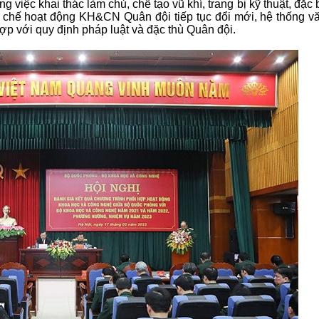
 việc khai thác làm chủ, chế tạo vũ khí, trang bị kỹ thuật, đặc b
cơ chế hoạt động KH&CN Quân đội tiếp tục đổi mới, hệ thống v
ợp với quy định pháp luật và đặc thù Quân đội.