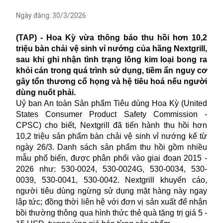
Ngày đăng:
30/3/2026
(TAP) - Hoa Kỳ vừa thông báo thu hồi hơn 10,2
triệu bàn chải vệ sinh vỉ nướng của hãng Nextgrill,
sau khi ghi nhận tình trạng lông kim loại bong ra
khỏi cán trong quá trình sử dụng, tiềm ẩn nguy cơ
gây tổn thương cổ họng và hệ tiêu hoá nếu người
dùng nuốt phải.
Uỷ ban An toàn Sản phẩm Tiêu dùng Hoa Kỳ (United
States Consumer Product Safety Commission -
CPSC) cho biết, Nextgrill đã tiến hành thu hồi hơn
10,2 triệu sản phẩm bàn chải vệ sinh vỉ nướng kể từ
ngày 26/3. Danh sách sản phẩm thu hồi gồm nhiều
mẫu phổ biến, được phân phối vào giai đoạn 2015 -
2026 như: 530-0024, 530-0024G, 530-0034, 530-
0039, 530-0041, 530-0042. Nextgrill khuyến cáo,
người tiêu dùng ngừng sử dụng mặt hàng này ngay
lập tức; đồng thời liên hệ với đơn vị sản xuất để nhận
bồi thường thông qua hình thức thẻ quà tặng trị giá 5 -