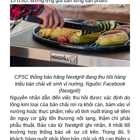
15 USD, tương ứng giá bán từng sản phẩm.
CPSC thông báo hãng Nextgrill đang thu hồi hàng
triệu bàn chải vệ sinh vỉ nướng. Nguồn: Facebook
(Nextgrill)
Nguyên nhân dẫn đến việc thu hồi được xác định do
lông kim loại của bàn chải rơi ra khỏi cán, bám vào vỉ
nướng hoặc
thực phẩm
; nếu vô tình nuốt trúng sẽ tiềm
ẩn nguy cơ gây tổn thương nội tạng, thậm chí phải
phẫu thuật. Báo cáo từ Nextgrill ghi nhận, ít nhất 68
trường hợp thông báo về sự cố trên. Trong đó, 5
khách hàng nuốt phải lông bàn chải và đã can thiệp y