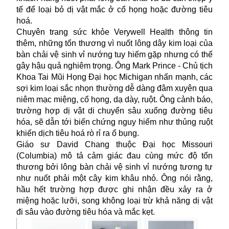
tế để loại bỏ dị vật mắc ở cổ họng hoặc đường tiêu
hoá.
Chuyên trang sức khỏe Verywell Health thông tin
thêm, những tổn thương vì nuốt lông dây kim loại của
bàn chải vệ sinh vỉ nướng tuy hiếm gặp nhưng có thể
gây hậu quả nghiêm trọng. Ông Mark Prince - Chủ tịch
Khoa Tai Mũi Họng Đại học Michigan nhấn mạnh, các
sợi kim loại sắc nhọn thường dễ dàng đâm xuyên qua
niêm mạc miệng, cổ họng, dạ dày, ruột. Ông cảnh báo,
trường hợp dị vật di chuyển sâu xuống đường tiêu
hóa, sẽ dẫn tới biến chứng nguy hiểm như thủng ruột
khiến dịch tiêu hoá rò rỉ ra ổ bụng.
Giáo sư David Chang thuộc Đại học Missouri
(Columbia) mô tả cảm giác đau cùng mức độ tổn
thương bởi lông bàn chải vệ sinh vỉ nướng tương tự
như nuốt phải một cây kim khâu nhỏ. Ông nói rằng,
hầu hết trường hợp được ghi nhận đều xảy ra ở
miệng hoặc lưỡi, song không loại trừ khả năng dị vật
đi sâu vào đường tiêu hóa và mắc kẹt.